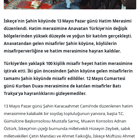
İskeçe’nin Şahin köyünde 13 Mayıs Pazar günü Hatim Merasimi
düzenlendi. Hatim merasimine Anavatan Türkiye’nin değişik
bölgelerinden yüksek düzeyde ve yoğun bir katılım gerçekleşti.
Anavatandan gelen misafirler Şahin köyüne, köylülerin
misafirperverliğine ve hatim merasimine hayran kaldılar.
Türkiye’den yaklaşık 100 kişilik misafir heyet hatim merasimine
iştirak etti. İki gün öncesinden Şahin köyüne gelen misafirlerin
tamamı Şahin köyünde misafir edildiler. 12 Mayıs Cumartesi
günü Kurban Duası merasimine de katılan misafirler Batı
Trakya’ya hayranlıklarını gizleyemediler.
13 Mayıs Pazar günü Şahin Karacaahmet Camii’nde düzenlenen hatim
merasimine kalabalık bir soydaş topluluğunun yanısıra, başta T.C.
Gümülcine Başkonsolosu Mustafa Sarnıç, Muavin Konsolos Adnan
Öztürk, İskeçe’nin çiçeği burnunda milletvekili Hüseyin Zeybek, sabık
milletvekilleri Çetin Mandacı ve Ahmet Faikoğlu, İskeçe Müftüsü Ahmet