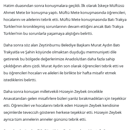
Hatim duasından sonra konuşmalara geçildi. İlk olarak İskeçe Müftüsü
Ahmet Mete bir konuşma yaptı. Müftü Mete konuşmasında öğrencileri,
hocalarını ve ailelerini tebrik etti. Müftü Mete konuşmasında Batı Trakya
Türkleri’nin kronikleşmiş sorunlarının devam ettiğini ancak Batı Trakya
Türkleri’nin bu sorunlarla yaşamaya alıştığını belirtti.
Daha sonra söz alan Zeytinburnu Belediye Başkanı Murat Aydın Batı
Trakya’da ve Şahin köyünde olmaktan duyduğu memnuniyeti dile
getirerek bu bölgede değerlerimize Anadolu’dan daha fazla sahip
çıkıldığının altını çizdi. Murat Aydın son olarak öğrencileri tebrik etti ve
bu öğrencileri hocaları ve aileleri ile birlikte bir hafta misafir etmek
istediklerini belirtti.
Daha sonra konuşan milletvekili Hüseyin Zeybek öncelikle
Anavatandan gelen misafirlere bizleri yanlız bırakmadıkları için teşekkür
etti. Öğrencileri ve hocalarını tebrik eden Hüseyin Zeybek kendisine
seçimlerde teveccüh gösteren herkese teşekkür etti. Hüseyin Zeybek
ayrıca tüm annelerin anneler gününü tebrik etti.