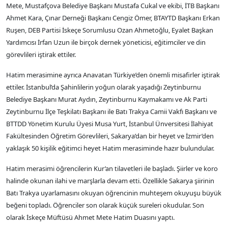
Mete, Mustafçova Belediye Başkanı Mustafa Cukal ve ekibi, İTB Başkanı
Ahmet Kara, Çınar Derneği Başkanı Cengiz Ömer, BTAYTD Başkanı Erkan
Ruşen, DEB Partisi İskeçe Sorumlusu Ozan Ahmetoğlu, Eyalet Başkan
Yardımcısı İrfan Uzun ile birçok dernek yöneticisi, eğitimciler ve din
görevlileri iştirak ettiler.
Hatim merasimine ayrıca Anavatan Türkiye’den önemli misafirler iştirak
ettiler. İstanbul’da Şahinlilerin yoğun olarak yaşadığı Zeytinburnu
Belediye Başkanı Murat Aydın, Zeytinburnu Kaymakamı ve Ak Parti
Zeytinburnu İlçe Teşkilatı Başkanı ile Batı Trakya Camii Vakfı Başkanı ve
BTTDD Yönetim Kurulu Üyesi Musa Yurt, İstanbul Ünversitesi İlahiyat
Fakültesinden Öğretim Görevlileri, Sakarya’dan bir heyet ve İzmir’den
yaklaşık 50 kişilik eğitimci heyet Hatim merasiminde hazır bulundular.
Hatim merasimi öğrencilerin Kur’an tilavetleri ile başladı. Şiirler ve koro
halinde okunan ilahi ve marşlarla devam etti. Özellikle Sakarya şiirinin
Batı Trakya uyarlamasını okuyan öğrencinin muhteşem okuyuşu büyük
beğeni topladı. Öğrenciler son olarak küçük sureleri okudular. Son
olarak İskeçe Müftüsü Ahmet Mete Hatim Duasını yaptı.