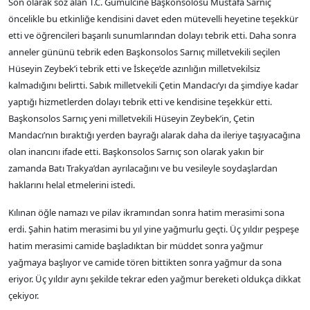
Son olarak söz alan T.C. Gümülcine Başkonsolosu Mustafa Sarnıç
öncelikle bu etkinliğe kendisini davet eden mütevelli heyetine teşekkür
etti ve öğrencileri başarılı sunumlarından dolayı tebrik etti. Daha sonra
anneler gününü tebrik eden Başkonsolos Sarnıç milletvekili seçilen
Hüseyin Zeybek’i tebrik etti ve İskeçe’de azınlığın milletvekilsiz
kalmadığını belirtti. Sabık milletvekili Çetin Mandacı’yı da şimdiye kadar
yaptığı hizmetlerden dolayı tebrik etti ve kendisine teşekkür etti.
Başkonsolos Sarnıç yeni milletvekili Hüseyin Zeybek’in, Çetin
Mandacı’nın bıraktığı yerden bayrağı alarak daha da ileriye taşıyacağına
olan inancını ifade etti. Başkonsolos Sarnıç son olarak yakın bir
zamanda Batı Trakya’dan ayrılacağını ve bu vesileyle soydaşlardan
haklarını helal etmelerini istedi.
Kılınan öğle namazı ve pilav ikramından sonra hatim merasimi sona
erdi. Şahin hatim merasimi bu yıl yine yağmurlu geçti. Üç yıldır peşpeşe
hatim merasimi camide başladıktan bir müddet sonra yağmur
yağmaya başlıyor ve camide tören bittikten sonra yağmur da sona
eriyor. Üç yıldır aynı şekilde tekrar eden yağmur bereketi oldukça dikkat
çekiyor.