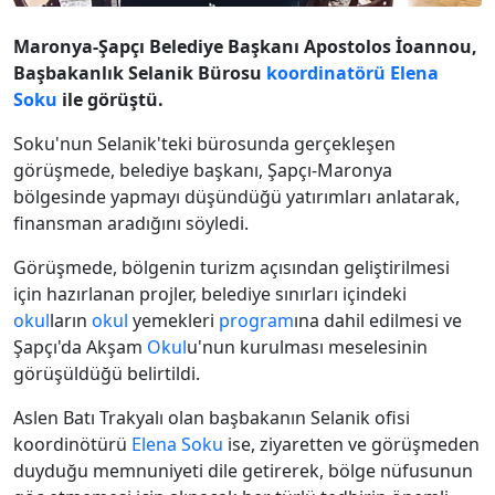
Maronya-Şapçı Belediye Başkanı Apostolos İoannou,
Başbakanlık Selanik Bürosu
koordinatörü
Elena
Soku
ile görüştü.
Soku'nun Selanik'teki bürosunda gerçekleşen
görüşmede, belediye başkanı, Şapçı-Maronya
bölgesinde yapmayı düşündüğü yatırımları anlatarak,
finansman aradığını söyledi.
Görüşmede, bölgenin turizm açısından geliştirilmesi
için hazırlanan projler, belediye sınırları içindeki
okul
ların
okul
yemekleri
program
ına dahil edilmesi ve
Şapçı'da Akşam
Okul
u'nun kurulması meselesinin
görüşüldüğü belirtildi.
Aslen Batı Trakyalı olan başbakanın Selanik ofisi
koordinötürü
Elena Soku
ise, ziyaretten ve görüşmeden
duyduğu memnuniyeti dile getirerek, bölge nüfusunun