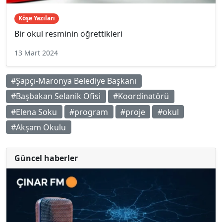
Köşe Yazıları
Bir okul resminin öğrettikleri
13 Mart 2024
#Şapçı-Maronya Belediye Başkanı
#Başbakan Selanik Ofisi
#Koordinatörü
#Elena Soku
#program
#proje
#okul
#Akşam Okulu
Güncel haberler