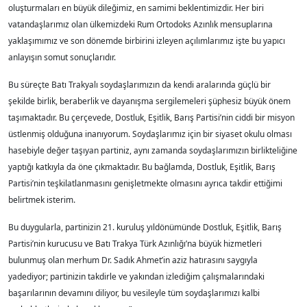
oluşturmaları en büyük dileğimiz, en samimi beklentimizdir. Her biri
vatandaşlarımız olan ülkemizdeki Rum Ortodoks Azınlık mensuplarına
yaklaşımımız ve son dönemde birbirini izleyen açılımlarımız işte bu yapıcı
anlayışın somut sonuçlarıdır.
Bu süreçte Batı Trakyalı soydaşlarımızın da kendi aralarında güçlü bir
şekilde birlik, beraberlik ve dayanışma sergilemeleri şüphesiz büyük önem
taşımaktadır. Bu çerçevede, Dostluk, Eşitlik, Barış Partisi’nin ciddi bir misyon
üstlenmiş olduğuna inanıyorum. Soydaşlarımız için bir siyaset okulu olması
hasebiyle değer taşıyan partiniz, aynı zamanda soydaşlarımızın birlikteliğine
yaptığı katkıyla da öne çıkmaktadır. Bu bağlamda, Dostluk, Eşitlik, Barış
Partisi’nin teşkilatlanmasını genişletmekte olmasını ayrıca takdir ettiğimi
belirtmek isterim.
Bu duygularla, partinizin 21. kuruluş yıldönümünde Dostluk, Eşitlik, Barış
Partisi’nin kurucusu ve Batı Trakya Türk Azınlığı’na büyük hizmetleri
bulunmuş olan merhum Dr. Sadık Ahmet’in aziz hatırasını saygıyla
yadediyor; partinizin takdirle ve yakından izlediğim çalışmalarındaki
başarılarının devamını diliyor, bu vesileyle tüm soydaşlarımızı kalbi