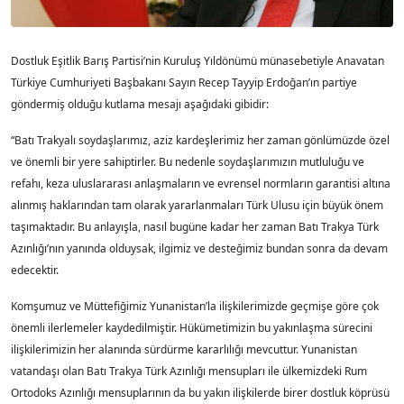
Dostluk Eşitlik Barış Partisi’nin Kuruluş Yıldönümü münasebetiyle Anavatan
Türkiye Cumhuriyeti Başbakanı Sayın Recep Tayyip Erdoğan’ın partiye
göndermiş olduğu kutlama mesajı aşağıdaki gibidir:
“Batı Trakyalı soydaşlarımız, aziz kardeşlerimiz her zaman gönlümüzde özel
ve önemli bir yere sahiptirler. Bu nedenle soydaşlarımızın mutluluğu ve
refahı, keza uluslararası anlaşmaların ve evrensel normların garantisi altına
alınmış haklarından tam olarak yararlanmaları Türk Ulusu için büyük önem
taşımaktadır. Bu anlayışla, nasıl bugüne kadar her zaman Batı Trakya Türk
Azınlığı’nın yanında olduysak, ilgimiz ve desteğimiz bundan sonra da devam
edecektir.
Komşumuz ve Müttefiğimiz Yunanistan’la ilişkilerimizde geçmişe göre çok
önemli ilerlemeler kaydedilmiştir. Hükümetimizin bu yakınlaşma sürecini
ilişkilerimizin her alanında sürdürme kararlılığı mevcuttur. Yunanistan
vatandaşı olan Batı Trakya Türk Azınlığı mensupları ile ülkemizdeki Rum
Ortodoks Azınlığı mensuplarının da bu yakın ilişkilerde birer dostluk köprüsü