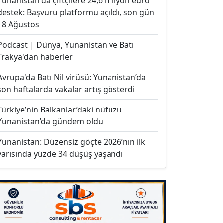
Yunanistan'da çiftçilere 24,6 milyon euro
destek: Başvuru platformu açıldı, son gün
18 Ağustos
Podcast | Dünya, Yunanistan ve Batı
Trakya'dan haberler
Avrupa'da Batı Nil virüsü: Yunanistan’da
son haftalarda vakalar artış gösterdi
Türkiye’nin Balkanlar’daki nüfuzu
Yunanistan’da gündem oldu
Yunanistan: Düzensiz göçte 2026’nın ilk
yarısında yüzde 34 düşüş yaşandı