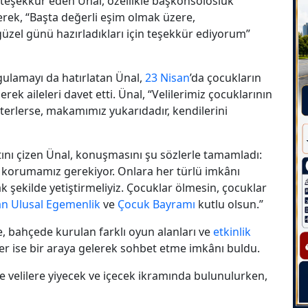
teşekkür eden Ünal, özellikle başkonsolosluk
kerek, “Başta değerli eşim olmak üzere,
üzel günü hazırladıkları için teşekkür ediyorum”
ulamayı da hatırlatan Ünal,
23 Nisan
’da çocukların
 aileleri davet etti. Ünal, “Velilerimiz çocuklarının
erlerse, makamımız yukarıdadır, kendilerini
ını çizen Ünal, konuşmasını şu sözlerle tamamladı:
 korumamız gerekiyor. Onlara her türlü imkânı
k şekilde yetiştirmeliyiz. Çocuklar ölmesin, çocuklar
an
Ulusal Egemenlik
ve
Çocuk Bayramı
kutlu olsun.”
e, bahçede kurulan farklı oyun alanları ve
etkinlik
er ise bir araya gelerek sohbet etme imkânı buldu.
elilere yiyecek ve içecek ikramında bulunulurken,