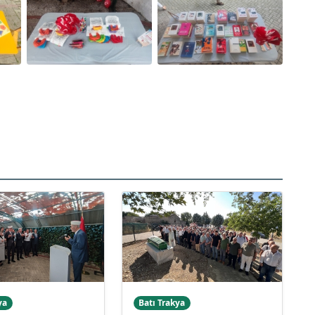
ya
Batı Trakya