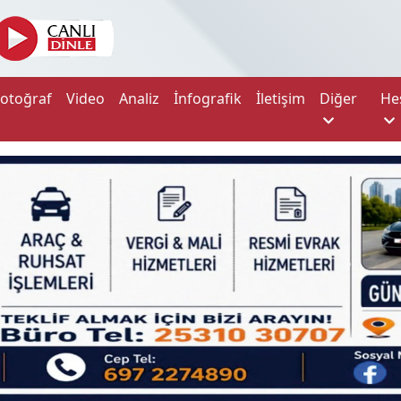
Fotoğraf
Video
Analiz
İnfografik
İletişim
Diğer
He