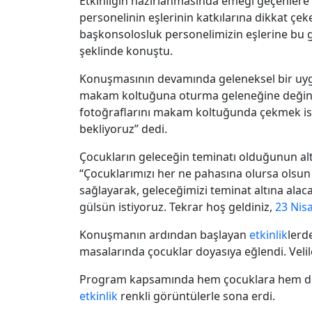
Etkinliğin hazırlanmasında emeği geçenlere 
personelinin eşlerinin katkılarına dikkat çe
başkonsolosluk personelimizin eşlerine bu g
şeklinde konuştu.
Konuşmasının devamında geleneksel bir uyg
makam koltuğuna oturma geleneğine değinerek
fotoğraflarını makam koltuğunda çekmek ist
bekliyoruz” dedi.
Çocukların geleceğin teminatı olduğunun alt
“Çocuklarımızı her ne pahasına olursa olsun
sağlayarak, geleceğimizi teminat altına alaca
gülsün istiyoruz. Tekrar hoş geldiniz,
23 Nis
Konuşmanın ardından başlayan
etkinlik
lerd
masalarında çocuklar doyasıya eğlendi. Velil
Program kapsamında hem çocuklara hem de v
etkinlik
renkli görüntülerle sona erdi.