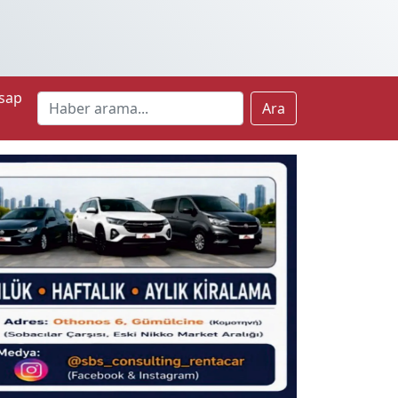
sap
Ara