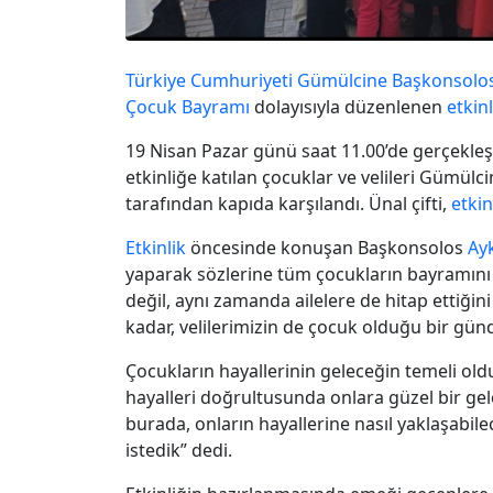
Türkiye Cumhuriyeti
Gümülcine Başkonsolo
Çocuk Bayramı
dolayısıyla düzenlenen
etkinl
19 Nisan Pazar günü saat 11.00’de gerçekleş
etkinliğe katılan çocuklar ve velileri Gümül
tarafından kapıda karşılandı. Ünal çifti,
etkin
Etkinlik
öncesinde konuşan Başkonsolos
Ay
yaparak sözlerine tüm çocukların bayramını 
değil, aynı zamanda ailelere de hitap ettiği
kadar, velilerimizin de çocuk olduğu bir günd
Çocukların hayallerinin geleceğin temeli old
hayalleri doğrultusunda onlara güzel bir ge
burada, onların hayallerine nasıl yaklaşabil
istedik” dedi.