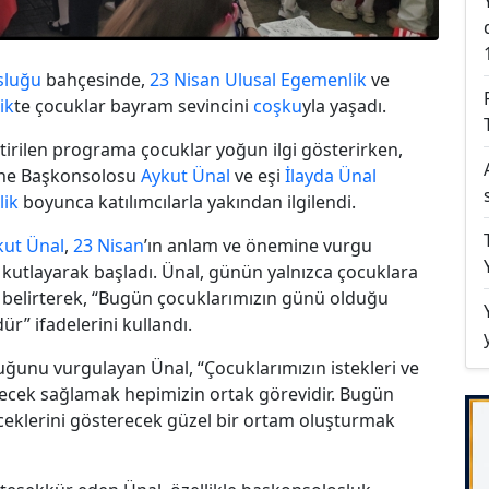
sluğu
bahçesinde,
23 Nisan
Ulusal Egemenlik
ve
ik
te çocuklar bayram sevincini
coşku
yla yaşadı.
tirilen programa çocuklar yoğun ilgi gösterirken,
cine Başkonsolosu
Aykut Ünal
ve eşi
İlayda Ünal
lik
boyunca katılımcılarla yakından ilgilendi.
kut Ünal
,
23 Nisan
’ın anlam ve önemine vurgu
kutlayarak başladı. Ünal, günün yalnızca çocuklara
ni belirterek, “Bugün çocuklarımızın günü olduğu
ür” ifadelerini kullandı.
uğunu vurgulayan Ünal, “Çocuklarımızın istekleri ve
lecek sağlamak hepimizin ortak görevidir. Bugün
eceklerini gösterecek güzel bir ortam oluşturmak