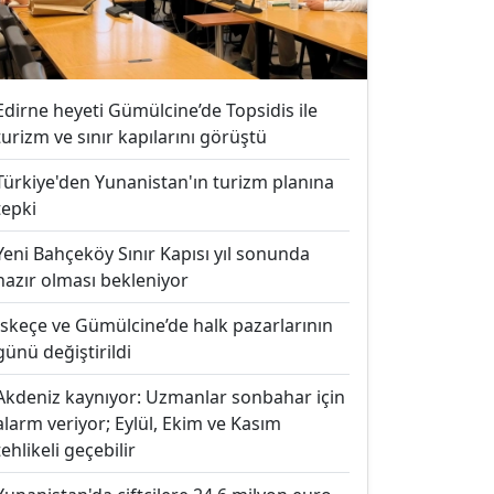
Edirne heyeti Gümülcine’de Topsidis ile
turizm ve sınır kapılarını görüştü
Türkiye'den Yunanistan'ın turizm planına
tepki
Yeni Bahçeköy Sınır Kapısı yıl sonunda
hazır olması bekleniyor
İskeçe ve Gümülcine’de halk pazarlarının
günü değiştirildi
Akdeniz kaynıyor: Uzmanlar sonbahar için
alarm veriyor; Eylül, Ekim ve Kasım
tehlikeli geçebilir