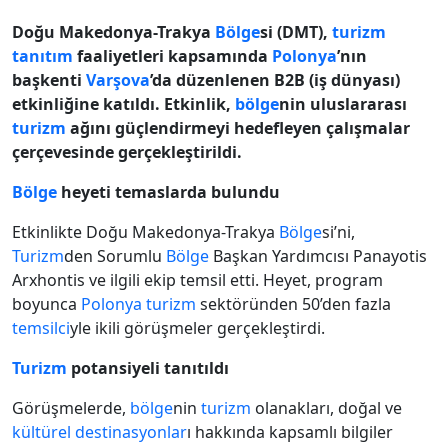
Doğu Makedonya-Trakya
Bölge
si (DMT),
turizm
tanıtım
faaliyetleri kapsamında
Polonya
’nın
başkenti
Varşova
’da düzenlenen B2B (iş dünyası)
etkinliğine katıldı. Etkinlik,
bölge
nin uluslararası
turizm
ağını güçlendirmeyi hedefleyen çalışmalar
çerçevesinde gerçekleştirildi.
Bölge
heyeti temaslarda bulundu
Etkinlikte Doğu Makedonya-Trakya
Bölge
si’ni,
Turizm
den Sorumlu
Bölge
Başkan Yardımcısı Panayotis
Arxhontis ve ilgili ekip temsil etti. Heyet, program
boyunca
Polonya
turizm
sektöründen 50’den fazla
temsilci
yle ikili görüşmeler gerçekleştirdi.
Turizm
potansiyeli tanıtıldı
Görüşmelerde,
bölge
nin
turizm
olanakları, doğal ve
kültürel destinasyonlar
ı hakkında kapsamlı bilgiler