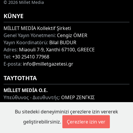
© 2026 Millet Media
KÜNYE
MİLLET MEDİA Kollektif Şirketi
Genel Yayın Yönetmeni:
Cengiz ÖMER
Yayın Koordinatörü:
Bilal BUDUR
Adres:
Miaouli 7-9, Xanthi 67100, GREECE
Tel:
+30 25410 77968
E-posta:
info@milletgazetesi.gr
ΤΑΥΤΟΤΗΤΑ
MİLLET MEDİA O.E.
Υπεύθυνος - Διευθυντής:
ΟΜΕΡ ΖΕΝΓΚΙΣ
Συντονιστής:
ΜΠΟΥΝΤΟΥΡ ΜΠΙΛΑΛ
Bu sitedeki deneyiminizi çerezlere izin vererek
Διεύθυνση:
ΜΙΑΟΥΛΗ 7-9, ΞΑΝΘΗ 67100
Τηλ:
+30 25410 77968
geliştirebilirsiniz.
Çerezlere izin ver
Ηλ. Διεύθυνση:
info@milletgazetesi.gr