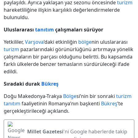
paylaşıldı. Ayrıca yaklaşan yaz sezonu öncesinde
turizm
hareketliliğine ilişkin karşılıklı değerlendirmelerde
bulunuldu.
Uluslararası
tanıtım
çalışmaları sürüyor
Yetkililer,
Varşova
’daki etkinliğin
bölge
nin uluslararası
turizm
pazarlarındaki görünürlüğünü artırmaya yönelik
çalışmaların bir parçası olduğunu belirtti. Bu kapsamda
farklı ülkelerde benzer temasların sürdürüleceği ifade
edildi.
Sıradaki durak
Bükreş
Doğu Makedonya-Trakya
Bölge
si’nin bir sonraki
turizm
tanıtım
faaliyetinin Romanya’nın başkenti
Bükreş
’te
gerçekleştirileceği açıklandı.
Millet Gazetesi
'ni Google haberlerde takip