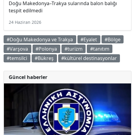
Doğu Makedonya–Trakya sularında balon balığı
tespit edilmedi
24 Haziran 2026
#Doğu Makedonya ve Trakya
#Eyalet
#Bölge
#Varşova
#Polonya
#turizm
#tanıtım
#temsilci
#Bükreş
#kültürel destinasyonlar
Güncel haberler