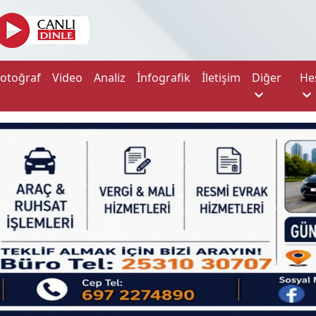
Fotoğraf
Video
Analiz
İnfografik
İletişim
Diğer
He