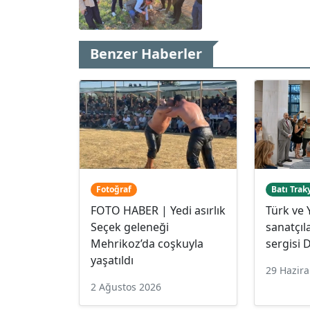
Benzer Haberler
Fotoğraf
Batı Trak
FOTO HΑΒER | Yedi asırlık
Türk ve 
Seçek geleneği
sanatçıl
Mehrikoz’da coşkuyla
sergisi 
yaşatıldı
29 Hazir
2 Ağustos 2026