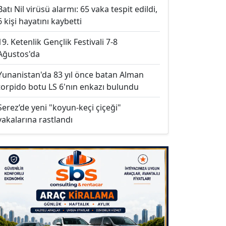
Batı Nil virüsü alarmı: 65 vaka tespit edildi,
6 kişi hayatını kaybetti
19. Ketenlik Gençlik Festivali 7-8
Ağustos'da
Yunanistan'da 83 yıl önce batan Alman
torpido botu LS 6'nın enkazı bulundu
Serez’de yeni "koyun-keçi çiçeği"
vakalarına rastlandı