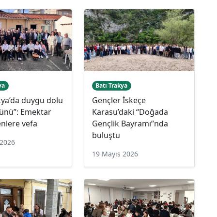
ya
Batı Trakya
kya’da duygu dolu
Gençler İskeçe
ünü”: Emektar
Karasu’daki “Doğada
nlere vefa
Gençlik Bayramı”nda
buluştu
 2026
19 Mayıs 2026