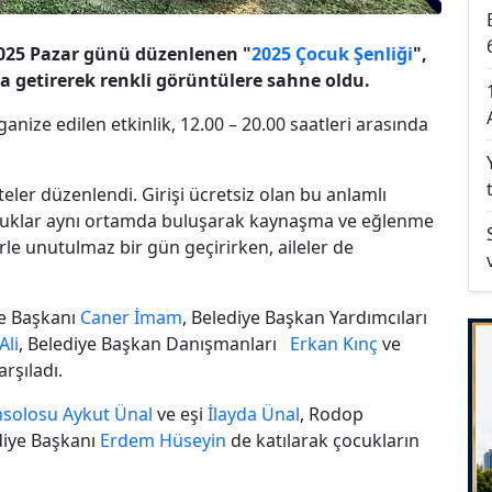
025 Pazar günü düzenlenen "
2025 Çocuk Şenliği
",
ya getirerek renkli görüntülere sahne oldu.
nize edilen etkinlik, 12.00 – 20.00 saatleri arasında
teler düzenlendi. Girişi ücretsiz olan bu anlamlı
çocuklar aynı ortamda buluşarak kaynaşma ve eğlenme
erle unutulmaz bir gün geçirirken, aileler de
iye Başkanı
Caner İmam
, Belediye Başkan Yardımcıları
Ali
, Belediye Başkan Danışmanları
Erkan Kınç
ve
rşıladı.
nsolosu
Aykut Ünal
ve eşi
İlayda Ünal
, Rodop
diye Başkanı
Erdem Hüseyin
de katılarak çocukların