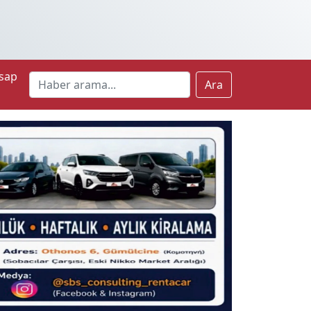
sap
Ara