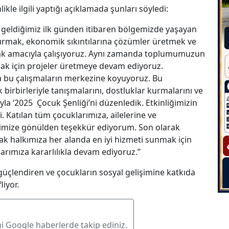
nlikle ilgili yaptığı açıklamada şunları söyledi:
 geldiğimiz ilk günden itibaren bölgemizde yaşayan
tırmak, ekonomik sıkıntılarına çözümler üretmek ve
ak amacıyla çalışıyoruz. Aynı zamanda toplumumuzun
mak için projeler üretmeye devam ediyoruz.
a bu çalışmaların merkezine koyuyoruz. Bu
 birbirleriyle tanışmalarını, dostluklar kurmalarını ve
ıyla ‘2025 Çocuk Şenliği’ni düzenledik. Etkinliğimizin
i. Katılan tüm çocuklarımıza, ailelerine ve
erimize gönülden teşekkür ediyorum. Son olarak
ak halkımıza her alanda en iyi hizmeti sunmak için
arımıza kararlılıkla devam ediyoruz.”
üçlendiren ve çocukların sosyal gelişimine katkıda
iyor.
ni Google haberlerde takip ediniz.