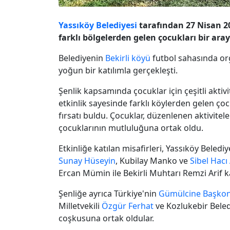
Yassıköy Belediyesi
tarafından 27 Nisan 2
farklı bölgelerden gelen çocukları bir ara
Belediyenin
Bekirli köyü
futbol sahasında orga
yoğun bir katılımla gerçekleşti.
Şenlik kapsamında çocuklar için çeşitli aktivi
etkinlik sayesinde farklı köylerden gelen 
fırsatı buldu. Çocuklar, düzenlenen aktivitel
çocuklarının mutluluğuna ortak oldu.
Etkinliğe katılan misafirleri, Yassıköy Beled
Sunay Hüseyin
, Kubilay Manko ve
Sibel Hacı 
Ercan Mümin ile Bekirli Muhtarı Remzi Arif ka
Şenliğe ayrıca Türkiye'nin
Gümülcine Başko
Milletvekili
Özgür Ferhat
ve Kozlukebir Bele
coşkusuna ortak oldular.