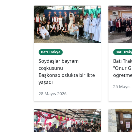
Batı Trakya
Batı Trak
Soydaşlar bayram
Batı Tra
coşkusunu
“Onur G
Başkonsoloslukta birlikte
öğretme
yaşadı
25 Mayıs
28 Mayıs 2026