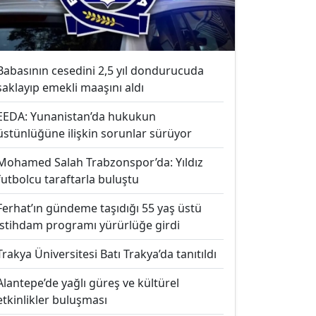
Babasının cesedini 2,5 yıl dondurucuda
saklayıp emekli maaşını aldı
EEDA: Yunanistan’da hukukun
üstünlüğüne ilişkin sorunlar sürüyor
Mohamed Salah Trabzonspor’da: Yıldız
futbolcu taraftarla buluştu
Ferhat’ın gündeme taşıdığı 55 yaş üstü
istihdam programı yürürlüğe girdi
Trakya Üniversitesi Batı Trakya’da tanıtıldı
Alantepe’de yağlı güreş ve kültürel
etkinlikler buluşması