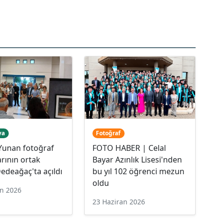
ya
Fotoğraf
Yunan fotoğraf
FOTO HΑΒER | Celal
arının ortak
Bayar Azınlık Lisesi'nden
Dedeağaç'ta açıldı
bu yıl 102 öğrenci mezun
oldu
an 2026
23 Haziran 2026