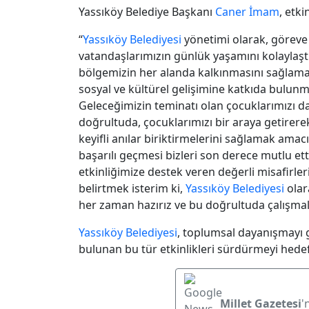
Yassıköy Belediye Başkanı
Caner İmam
, etki
“
Yassıköy Belediyesi
yönetimi olarak, göreve
vatandaşlarımızın günlük yaşamını kolaylaş
bölgemizin her alanda kalkınmasını sağlam
sosyal ve kültürel gelişimine katkıda bulun
Geleceğimizin teminatı olan çocuklarımızı d
doğrultuda, çocuklarımızı bir araya getirerek
keyifli anılar biriktirmelerini sağlamak amac
başarılı geçmesi bizleri son derece mutlu ett
etkinliğimize destek veren değerli misafirl
belirtmek isterim ki,
Yassıköy Belediyesi
olar
her zaman hazırız ve bu doğrultuda çalışmal
Yassıköy Belediyesi
, toplumsal dayanışmayı g
bulunan bu tür etkinlikleri sürdürmeyi hedefl
Millet Gazetesi
'