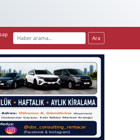
sap
Ara