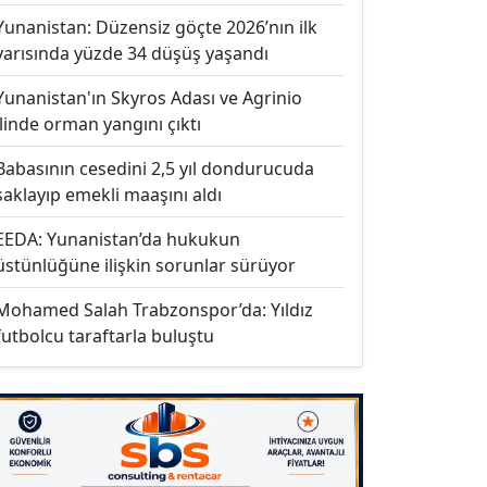
Yunanistan: Düzensiz göçte 2026’nın ilk
yarısında yüzde 34 düşüş yaşandı
Yunanistan'ın Skyros Adası ve Agrinio
ilinde orman yangını çıktı
Babasının cesedini 2,5 yıl dondurucuda
saklayıp emekli maaşını aldı
EEDA: Yunanistan’da hukukun
üstünlüğüne ilişkin sorunlar sürüyor
Mohamed Salah Trabzonspor’da: Yıldız
futbolcu taraftarla buluştu