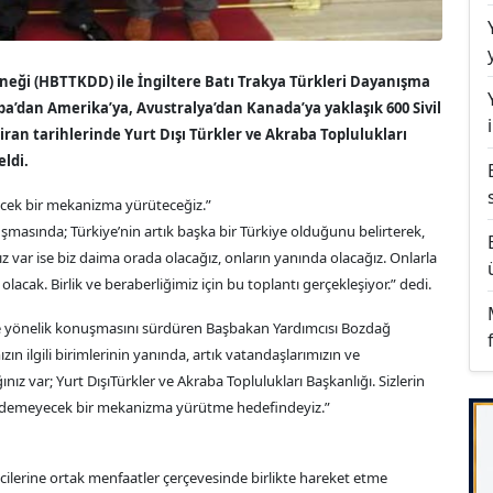
eği (HBTTKDD) ile İngiltere Batı Trakya Türkleri Dayanışma
pa’dan Amerika’ya, Avustralya’dan Kanada’ya yaklaşık 600 Sivil
ran tarihlerinde Yurt Dışı Türkler ve Akraba Toplulukları
eldi.
cek bir mekanizma yürüteceğiz.”
şmasında; Türkiye’nin artık başka bir Türkiye olduğunu belirterek,
 var ise biz daima orada olacağız, onların yanında olacağız. Onlarla
olacak. Birlik ve beraberliğimiz için bu toplantı gerçekleşiyor.” dedi.
rine yönelik konuşmasını sürdüren Başbakan Yardımcısı Bozdağ
ın ilgili birimlerinin yanında, artık vatandaşlarımızın ve
nız var; Yurt DışıTürkler ve Akraba Toplulukları Başkanlığı. Sizlerin
yır demeyecek bir mekanizma yürütme hedefindeyiz.”
cilerine ortak menfaatler çerçevesinde birlikte hareket etme