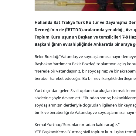
Hollanda BatıTrakya Türk Kültür ve Dayanışma Dern
Derneği’nin de (İBTTDD) aralarında yer aldığı, Avru
Toplum Kuruluşunun Başkan ve temsilcileri 7-8 Hazi
Başkanlığının ev sahipliğinde Ankara’da bir araya g
Bekir Bozdağ:“Vatandaş ve soydaşlarımıza hayır demeye
Başbakan Yardımcısı Bekir Bozdağ toplantının açılış konu
“Nerede bir vatandaşımız, bir soydaşımız ve bir akrabamız
beraber hareket edeceğiz. Bu bir nevi karşılıklı dertleşme 
Yurt dışından gelen Sivil toplum kuruluşları temsilcile
sözlerine şöyle devam etti: “Bundan sonra; bakanlıklarımız
soydaşlarımızın dertleriyle doğrudan ilgilenen bir kaynağı
birlik ve beraberliği ile Vatandaş ve soydaşlarımıza ha
Kemal Yurtnaç:“Sorunları ortadan kaldıracağız.”
YTB BaşkanıKemal Yurtnaç sivil toplum kuruluşları temsil