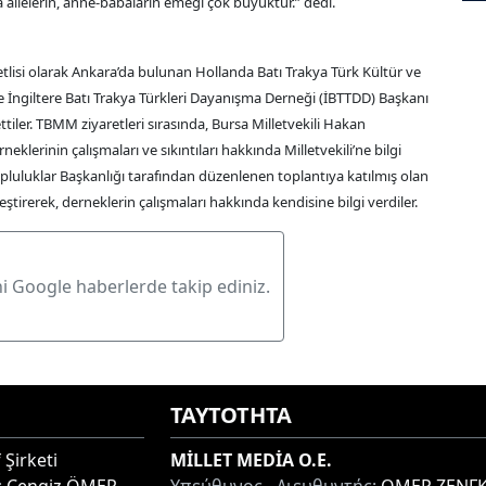
ailelerin, anne-babaların emeği çok büyüktür.” dedi.
etlisi olarak Ankara’da bulunan Hollanda Batı Trakya Türk Kültür ve
İngiltere Batı Trakya Türkleri Dayanışma Derneği (İBTTDD) Başkanı
ttiler. TBMM ziyaretleri sırasında, Bursa Milletvekili Hakan
klerinin çalışmaları ve sıkıntıları hakkında Milletvekili’ne bilgi
Topluluklar Başkanlığı tarafından düzenlenen toplantıya katılmış olan
leştirerek, derneklerin çalışmaları hakkında kendisine bilgi verdiler.
ni Google haberlerde takip ediniz.
ΤΑΥΤΟΤΗΤΑ
 Şirketi
MİLLET MEDİA O.E.
:
Cengiz ÖMER
Υπεύθυνος - Διευθυντής:
ΟΜΕΡ ΖΕΝΓΚ