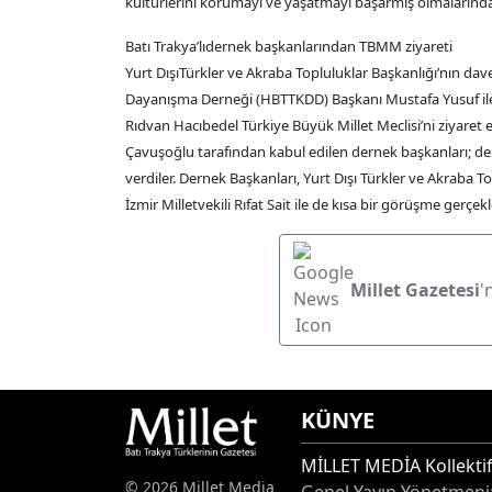
kültürlerini korumayı ve yaşatmayı başarmış olmalarında 
Batı Trakya’lıdernek başkanlarından TBMM ziyareti
Yurt DışıTürkler ve Akraba Topluluklar Başkanlığı’nın dav
Dayanışma Derneği (HBTTKDD) Başkanı Mustafa Yusuf ile 
Rıdvan Hacıbedel Türkiye Büyük Millet Meclisi’ni ziyaret e
Çavuşoğlu tarafından kabul edilen dernek başkanları; derne
verdiler. Dernek Başkanları, Yurt Dışı Türkler ve Akraba 
İzmir Milletvekili Rıfat Sait ile de kısa bir görüşme gerçek
Millet Gazetesi
'
KÜNYE
MİLLET MEDİA Kollektif
© 2026 Millet Media
Genel Yayın Yönetmeni