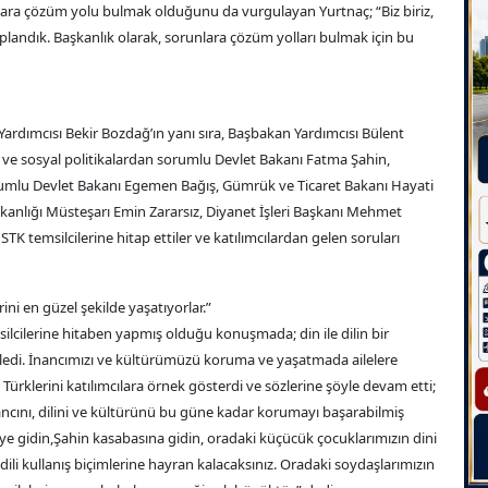
ara çözüm yolu bulmak olduğunu da vurgulayan Yurtnaç; “Biz biriz,
andık. Başkanlık olarak, sorunlara çözüm yolları bulmak için bu
rdımcısı Bekir Bozdağ’ın yanı sıra, Başbakan Yardımcısı Bülent
le ve sosyal politikalardan sorumlu Devlet Bakanı Fatma Şahin,
sorumlu Devlet Bakanı Egemen Bağış, Gümrük ve Ticaret Bakanı Hayati
 Bakanlığı Müsteşarı Emin Zararsız, Diyanet İşleri Başkanı Mehmet
TK temsilcilerine hitap ettiler ve katılımcılardan gelen soruları
ni en güzel şekilde yaşatıyorlar.”
ilcilerine hitaben yapmış olduğu konuşmada; din ile dilin bir
ledi. İnancımızı ve kültürümüzü koruma ve yaşatmada ailelere
ürklerini katılımcılara örnek gösterdi ve sözlerine şöyle devam etti;
ancını, dilini ve kültürünü bu güne kadar korumayı başarabilmiş
’ye gidin,Şahin kasabasına gidin, oradaki küçücük çocuklarımızın dini
e dili kullanış biçimlerine hayran kalacaksınız. Oradaki soydaşlarımızın