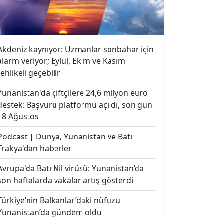
Akdeniz kaynıyor: Uzmanlar sonbahar için
alarm veriyor; Eylül, Ekim ve Kasım
tehlikeli geçebilir
Yunanistan'da çiftçilere 24,6 milyon euro
destek: Başvuru platformu açıldı, son gün
18 Ağustos
Podcast | Dünya, Yunanistan ve Batı
Trakya'dan haberler
Avrupa'da Batı Nil virüsü: Yunanistan’da
son haftalarda vakalar artış gösterdi
Türkiye’nin Balkanlar’daki nüfuzu
Yunanistan’da gündem oldu