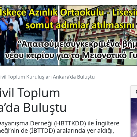
Sivil Toplum Kuruluşları Ankara’da Buluştu
Sivil Toplum
a’da Buluştu
Dayanışma Derneği (HBTTKDD) ile İngiltere
ği’nin de (İBTTDD) aralarında yer aldığı,