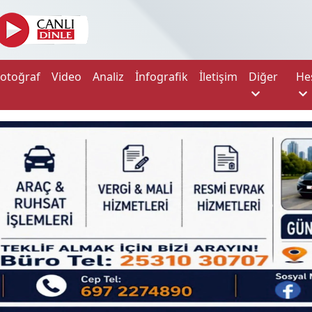
Fotoğraf
Video
Analiz
İnfografik
İletişim
Diğer
He