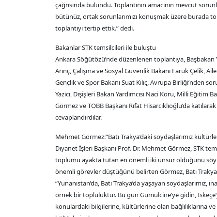
çağrısında bulundu. Toplantının amacının mevcut sorunl
bütünüz, ortak sorunlarımızı konuşmak üzere burada topl
toplantıyı tertip ettik.” dedi.
Bakanlar STK temsilcileri ile buluştu
Ankara Söğütözü’nde düzenlenen toplantıya, Başbakan Ya
Arınç, Çalışma ve Sosyal Güvenlik Bakanı Faruk Çelik, Ai
Gençlik ve Spor Bakanı Suat Kılıç, Avrupa Birliği’nden 
Yazıcı, Dışişleri Bakan Yardımcısı Naci Koru, Milli Eğitim
Görmez ve TOBB Başkanı Rıfat Hisarcıklıoğlu’da katılarak S
cevaplandırdılar.
Mehmet Görmez:“Batı Trakya’daki soydaşlarımız kültürleri
Diyanet İşleri Başkanı Prof. Dr. Mehmet Görmez, STK tems
toplumu ayakta tutan en önemli iki unsur olduğunu söy
önemli görevler düştüğünü belirten Görmez, Batı Trakya T
“Yunanistan’da, Batı Trakya’da yaşayan soydaşlarımız, in
örnek bir topluluktur. Bu gün Gümülcine’ye gidin, İskeçe
konulardaki bilgilerine, kültürlerine olan bağlılıklarına v