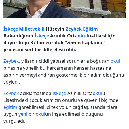
İskeçe
Milletvekili
Hüseyin
Zeybek
Eğitim
Bakanlığının
İskeçe
Azınlık Orta
okul
u–Lisesi için
duyurduğu 37 bin euroluk “zemin kaplama”
projesini sert bir dille eleştirildi.
Zeybek
, yıllardır ciddi yapısal sorunlarla boğuşan
okul
binasına yönelik bu harcamanın kanser hastasına
aspirin vermeyi andıran göstermelik bir adım olduğunu
söyledi.
Zeybek
açıklamasında
İskeçe
Azınlık Orta
okul
u–
Lisesi’ndeki çocuklarımızın onurlu ve güvenli biçimde
eğitim
görebilmesi içi tek yolun çağdaş, standartlara
uygun
yeni
bir
okul
un inşa edilmesi olduğunu
vurguladı.