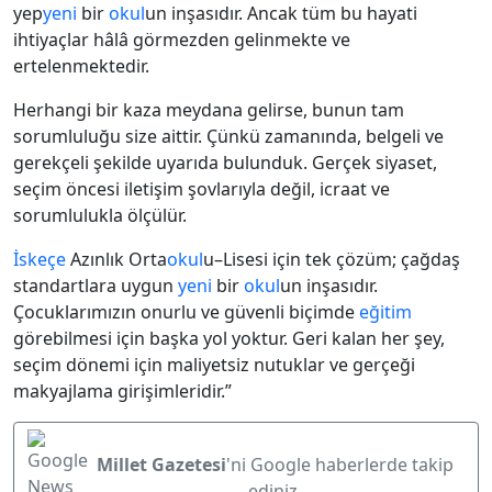
yep
yeni
bir
okul
un inşasıdır. Ancak tüm bu hayati
ihtiyaçlar hâlâ görmezden gelinmekte ve
ertelenmektedir.
Herhangi bir kaza meydana gelirse, bunun tam
sorumluluğu size aittir. Çünkü zamanında, belgeli ve
gerekçeli şekilde uyarıda bulunduk. Gerçek siyaset,
seçim öncesi iletişim şovlarıyla değil, icraat ve
sorumlulukla ölçülür.
İskeçe
Azınlık Orta
okul
u–Lisesi için tek çözüm; çağdaş
standartlara uygun
yeni
bir
okul
un inşasıdır.
Çocuklarımızın onurlu ve güvenli biçimde
eğitim
görebilmesi için başka yol yoktur. Geri kalan her şey,
seçim dönemi için maliyetsiz nutuklar ve gerçeği
makyajlama girişimleridir.”
Millet Gazetesi
'ni Google haberlerde takip
ediniz.