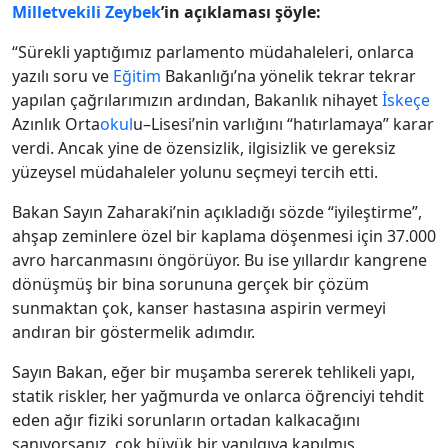
Milletvekili
Zeybek
’in açıklaması şöyle:
“Sürekli yaptığımız parlamento müdahaleleri, onlarca
yazılı soru ve
Eğitim
Bakanlığı’na yönelik tekrar tekrar
yapılan çağrılarımızın ardından, Bakanlık nihayet
İskeçe
Azınlık Orta
okul
u–Lisesi’nin varlığını “hatırlamaya” karar
verdi. Ancak yine de özensizlik, ilgisizlik ve gereksiz
yüzeysel müdahaleler yolunu seçmeyi tercih etti.
Bakan Sayın Zaharaki’nin açıkladığı sözde “iyileştirme”,
ahşap zeminlere özel bir kaplama döşenmesi için 37.000
avro harcanmasını öngörüyor. Bu ise yıllardır kangrene
dönüşmüş bir bina sorununa gerçek bir çözüm
sunmaktan çok, kanser hastasına aspirin vermeyi
andıran bir göstermelik adımdır.
Sayın Bakan, eğer bir muşamba sererek tehlikeli yapı,
statik riskler, her yağmurda ve onlarca öğrenciyi tehdit
eden ağır fiziki sorunların ortadan kalkacağını
sanıyorsanız, çok büyük bir yanılgıya kapılmış