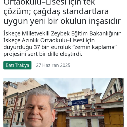
Ortaokulu–Lisesi için tek
çözüm; çağdaş standartlara
uygun yeni bir okulun inşasıdır
İskeçe Milletvekili Zeybek Eğitim Bakanlığının
İskeçe Azınlık Ortaokulu–Lisesi için
duyurduğu 37 bin euroluk “zemin kaplama”
projesini sert bir dille eleştirdi.
Batı Trakya
27 Haziran 2025