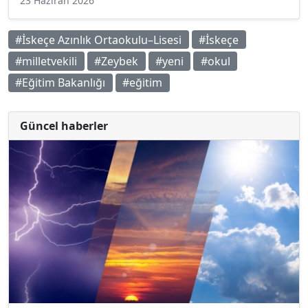
23 Haziran 2026
#İskeçe Azınlık Ortaokulu–Lisesi
#İskeçe
#milletvekili
#Zeybek
#yeni
#okul
#Eğitim Bakanlığı
#eğitim
Güncel haberler