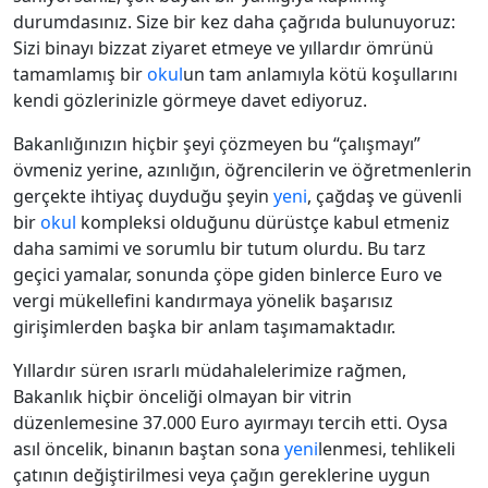
durumdasınız. Size bir kez daha çağrıda bulunuyoruz:
Sizi binayı bizzat ziyaret etmeye ve yıllardır ömrünü
tamamlamış bir
okul
un tam anlamıyla kötü koşullarını
kendi gözlerinizle görmeye davet ediyoruz.
Bakanlığınızın hiçbir şeyi çözmeyen bu “çalışmayı”
övmeniz yerine, azınlığın, öğrencilerin ve öğretmenlerin
gerçekte ihtiyaç duyduğu şeyin
yeni
, çağdaş ve güvenli
bir
okul
kompleksi olduğunu dürüstçe kabul etmeniz
daha samimi ve sorumlu bir tutum olurdu. Bu tarz
geçici yamalar, sonunda çöpe giden binlerce Euro ve
vergi mükellefini kandırmaya yönelik başarısız
girişimlerden başka bir anlam taşımamaktadır.
Yıllardır süren ısrarlı müdahalelerimize rağmen,
Bakanlık hiçbir önceliği olmayan bir vitrin
düzenlemesine 37.000 Euro ayırmayı tercih etti. Oysa
asıl öncelik, binanın baştan sona
yeni
lenmesi, tehlikeli
çatının değiştirilmesi veya çağın gereklerine uygun