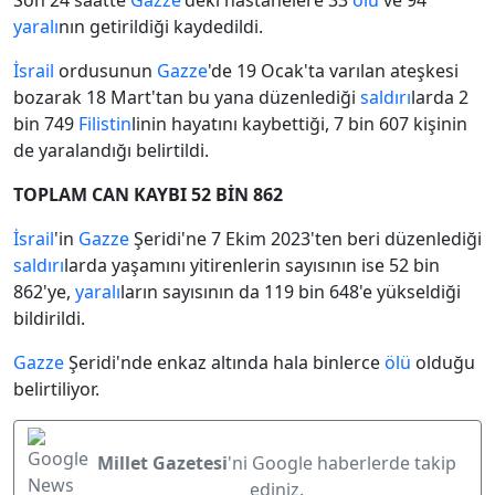
Son 24 saatte
Gazze
'deki hastanelere 33
ölü
ve 94
yaralı
nın getirildiği kaydedildi.
İsrail
ordusunun
Gazze
'de 19 Ocak'ta varılan ateşkesi
bozarak 18 Mart'tan bu yana düzenlediği
saldırı
larda 2
bin 749
Filistin
linin hayatını kaybettiği, 7 bin 607 kişinin
de yaralandığı belirtildi.
TOPLAM CAN KAYBI 52 BİN 862
İsrail
'in
Gazze
Şeridi'ne 7 Ekim 2023'ten beri düzenlediği
saldırı
larda yaşamını yitirenlerin sayısının ise 52 bin
862'ye,
yaralı
ların sayısının da 119 bin 648'e yükseldiği
bildirildi.
Gazze
Şeridi'nde enkaz altında hala binlerce
ölü
olduğu
belirtiliyor.
Millet Gazetesi
'ni Google haberlerde takip
ediniz.