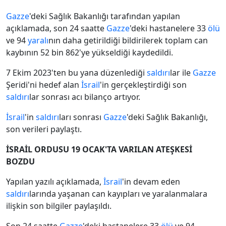
Gazze
'deki Sağlık Bakanlığı tarafından yapılan
açıklamada, son 24 saatte
Gazze
'deki hastanelere 33
ölü
ve 94
yaralı
nın daha getirildiği bildirilerek toplam can
kaybının 52 bin 862'ye yükseldiği kaydedildi.
7 Ekim 2023'ten bu yana düzenlediği
saldırı
lar ile
Gazze
Şeridi'ni hedef alan
İsrail
'in gerçekleştirdiği son
saldırı
lar sonrası acı bilanço artıyor.
İsrail
'in
saldırı
ları sonrası
Gazze
'deki Sağlık Bakanlığı,
son verileri paylaştı.
İSRAİL ORDUSU 19 OCAK'TA VARILAN ATEŞKESİ
BOZDU
Yapılan yazılı açıklamada,
İsrail
'in devam eden
saldırı
larında yaşanan can kayıpları ve yaralanmalara
ilişkin son bilgiler paylaşıldı.