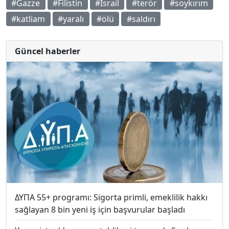
#Gazze
#Filistin
#İsrail
#terör
#soykırım
#katliam
#yaralı
#ölü
#saldırı
Güncel haberler
ΔΥΠΑ 55+ programı: Sigorta primli, emeklilik hakkı
sağlayan 8 bin yeni iş için başvurular başladı