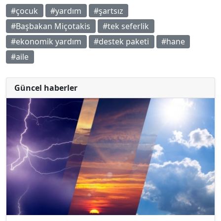
#çocuk
#yardım
#şartsız
#Başbakan Miçotakis
#tek seferlik
#ekonomik yardım
#destek paketi
#hane
#aile
Güncel haberler