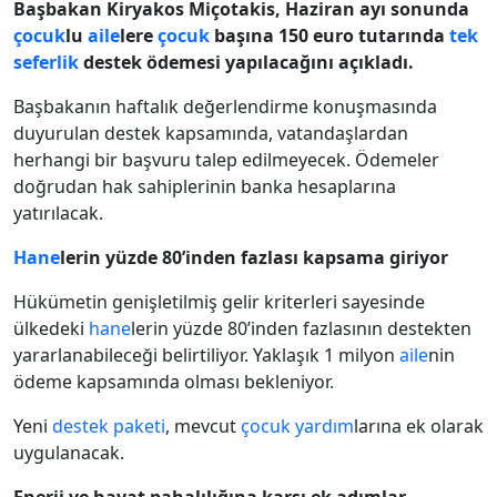
Başbakan Kiryakos Miçotakis, Haziran ayı sonunda
çocuk
lu
aile
lere
çocuk
başına 150 euro tutarında
tek
seferlik
destek ödemesi yapılacağını açıkladı.
Başbakanın haftalık değerlendirme konuşmasında
duyurulan destek kapsamında, vatandaşlardan
herhangi bir başvuru talep edilmeyecek. Ödemeler
doğrudan hak sahiplerinin banka hesaplarına
yatırılacak.
Hane
lerin yüzde 80’inden fazlası kapsama giriyor
Hükümetin genişletilmiş gelir kriterleri sayesinde
ülkedeki
hane
lerin yüzde 80’inden fazlasının destekten
yararlanabileceği belirtiliyor. Yaklaşık 1 milyon
aile
nin
ödeme kapsamında olması bekleniyor.
Yeni
destek paketi
, mevcut
çocuk
yardım
larına ek olarak
uygulanacak.