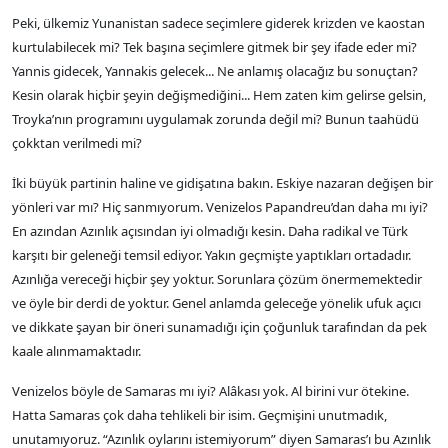
Peki, ülkemiz Yunanistan sadece seçimlere giderek krizden ve kaostan
kurtulabilecek mi? Tek başına seçimlere gitmek bir şey ifade eder mi?
Yannis gidecek, Yannakis gelecek... Ne anlamış olacağız bu sonuçtan?
Kesin olarak hiçbir şeyin değişmediğini... Hem zaten kim gelirse gelsin,
Troyka’nın programını uygulamak zorunda değil mi? Bunun taahüdü
çokktan verilmedi mi?
İki büyük partinin haline ve gidişatına bakın. Eskiye nazaran değişen bir
yönleri var mı? Hiç sanmıyorum. Venizelos Papandreu’dan daha mı iyi?
En azından Azınlık açısından iyi olmadığı kesin. Daha radikal ve Türk
karşıtı bir geleneği temsil ediyor. Yakın geçmişte yaptıkları ortadadır.
Azınlığa vereceği hiçbir şey yoktur. Sorunlara çözüm önermemektedir
ve öyle bir derdi de yoktur. Genel anlamda geleceğe yönelik ufuk açıcı
ve dikkate şayan bir öneri sunamadığı için çoğunluk tarafından da pek
kaale alınmamaktadır.
Venizelos böyle de Samaras mı iyi? Alâkası yok. Al birini vur ötekine.
Hatta Samaras çok daha tehlikeli bir isim. Geçmişini unutmadık,
unutamıyoruz. “Azınlık oylarını istemiyorum” diyen Samaras’ı bu Azınlık