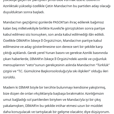
Azınlıktaki yükselişi özellikle Çetin Mandacı’nın bu partiden aday olacağı
duyulduktan sonra başladı.
Mandacı’nın geçtiğimiz günlerde PASOK’tan ihraç edilerek bağımsız
kalan beş milletvekiliyle birlikte Kuvelis’le görüştükten sonra partiye
kabul edilmesi söz konuyken, son anda kabul edilmediği ilân edilidi.
Özellikle DİMAR’ın İskeçe İl Örgütü’nün, Mandacı’nın partiye kabul
edilmesine ve aday gösterilmesine son derece sert bir şekilde karşı
çıktığı açıklandı. Gerek yerel Yunan basını ve gerekse Azınlık basınında
çıkan haberlerde, DİMAR’ın İskeçe İl Örgütü’ndeki azınlık ve çoğunluk
mensuplarının “veto”sunun gerekçesinin aslında Mandacı’nın “Türklük”
çizgisi ve “T.C. Gümülcine Başkonsolosluğu’yla sıkı ilişkileri” olduğu ileri
sürüldü.
Madem ki DİMAR böyle bir tercihte bulunmayı kendisine yakıştırmış,
bize düşen de onları ırkçılıklarıyla başbaşa bırakmaktır. Azınlığımızın
umut bağladığı sol partilerden biriyken ve Mandacı’yla iyi bir çıkış
yakalamışken, DİMAR’ın bu şekilde intihar etmesi uzun bir müddet
daha konuşulacak ve tartışılacak bir gelişme olacaktır, diye düşüyorum.