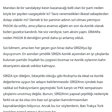
Mandacı ile bir sandalyeyi kesin kazanacağı belli olan bir parti neden
böyle bir şeyden vazgeçebilir ki? Taviz veremedikleri ilkesel sebeplerden
dolayı olabilir mi? Demek ki bir partinin adının sol olması yetmiyor.
PASOK da sol’du, ama yıllarca anamızı ağlattı en son da Azınlık olarak
bizleri güzelce kandırdı. Ne söz verdiyse, tam aksini yaptı. DİMAR’a
neden PASOK B dendiğini şimdi daha iyi anlamış olduk.
Sizi bilmem, ama ben her geçen gün biraz daha SİRİZA’ya ilgi
duyuyorum. En azından şimdilik SİRİZA Azınlık açısından en iyi çıkışlarda
bulunan partidir. İnşallah bu çizgisini bozmaz ve Azınlık oylarının kahır
ekseriyetini alarak vekilsiz kalmayız.
SİRİZA için dileğim, İskeçe’de olduğu gibi Rodop’ta da ideal ve Azınlık
değerlerine uygun bir adayın belirlenmesidir. SİRİZA’nın içindeki bazı
radikal sol fraksiyonların geçmişteki Türk karşıtı ve PKK sempatizanı
çıkışlarını unutmuş değiliz. Bunun, SİRİZA’nın yapısal çeşitliliği nedeniyle
farklı ve az da olsa cins bazı sol grupları barındırmasından
kaynaklandığını biliyoruz. Ancak bu tür söylemlerin, Batı Trakya Türk
Azınlığını temsil etmeyi düşünen bir