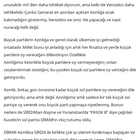
unutabilir mi? Ben daha tehlikeli diyorum, ama belki de Venizelos daha
tehlikelidir. Çünkü Samaras en azından açıktan Azınlığa sıcak
bakmadığını göstermiş. Venizelos ise sinsi. Ne yapacağı ve nasıl
vuracağı belli değil.
Büyük partilerin Azınlığa ve genel olarak ülkemize iyi gelmediği
ortadadır. Millet bunu iyi anladığı için artık her fırsatta ve yerde küçük
partilere oy vereceğini dillendiriyor. Özelllikle
Azınlığımız kesinlikle büyük partilere oy vermeyeceğini, onları
cezalandırmak istediğini, bu yüzden küçük sol partilere oy verceğini dile
getiriyordu.
Azınlık, birkaç gün öncesine kadar küçük sol partilere oy vereceğini dile
getiriyordu, ama artık değil. Azınlığımız artık sadece bir tek küçük sol
partiye oy vererek onu büyük parti yapmaya niyetlenmiş. Bunun
nedeni de SİRİZA’dan düşme ve Yunanistan’da “PASOK B” diye çağrılan
Kuvelis’in sol partisi DİMAR’ın ırkçı tutumu oldu.
DİMAR Azınlıkta SİRİZA ile birlikte çok iyi izlenim bırakmaya başlayan ve
yükselişe geçen bir partiyken şimdi dibe vurmak üzere. DİMAR’ın