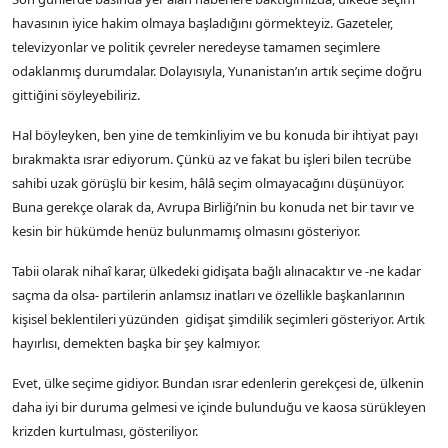
havasının iyice hakim olmaya başladığını görmekteyiz. Gazeteler,
televizyonlar ve politik çevreler neredeyse tamamen seçimlere
odaklanmış durumdalar. Dolayısıyla, Yunanistan’ın artık seçime doğru
gittiğini söyleyebiliriz.
Hal böyleyken, ben yine de temkinliyim ve bu konuda bir ihtiyat payı
bırakmakta ısrar ediyorum. Çünkü az ve fakat bu işleri bilen tecrübe
sahibi uzak görüşlü bir kesim, hâlâ seçim olmayacağını düşünüyor.
Buna gerekçe olarak da, Avrupa Birliği’nin bu konuda net bir tavır ve
kesin bir hükümde henüz bulunmamış olmasını gösteriyor.
Tabii olarak nihaî karar, ülkedeki gidişata bağlı alınacaktır ve -ne kadar
saçma da olsa- partilerin anlamsız inatları ve özellikle başkanlarının
kişisel beklentileri yüzünden gidişat şimdilik seçimleri gösteriyor. Artık
hayırlısı, demekten başka bir şey kalmıyor.
Evet, ülke seçime gidiyor. Bundan ısrar edenlerin gerekçesi de, ülkenin
daha iyi bir duruma gelmesi ve içinde bulunduğu ve kaosa sürükleyen
krizden kurtulması, gösteriliyor.