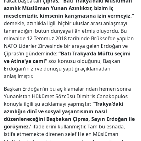
Fakat başbakan
Çipras, “Batı Trakya’daki Müslüman
azınlık Müslüman Yunan Azınlıktır, bizim iç
meselemizdir, kimsenin karışmasına izin vermeyiz.”
demekle, azınlıkla ilgili hiçbir uluslar arası anlaşmayı
tanımadığını bütün dünyaya ilân etmiş oluyordu. Bu
minvalde 12 Temmuz 2018 tarihinde Brüksel’de yapılan
NATO Liderler Zirvesinde bir araya gelen Erdoğan ve
Çipras’ın gündeminde:
“Batı Trakya’da Müftü seçimi
ve Atina’ya cami”
söz konusu olduğunu, Başkan
Erdoğan’ın zirve dönüşü yaptığı açıklamadan
anlaşılmıştır.
Başkan Erdoğan’ın bu açıklamalarından hemen sonra
Yunanistan Hükümet Sözcüsü Dimitris Canakopulos
konuyla ilgili şu açıklamayı yapmıştır:
“Trakya’daki
azınlığın dinî ve sosyal yaşantısının nasıl
düzenleneceğini Başbakan Çipras, Sayın Erdoğan ile
görüşmez.’
ifadelerini kullanmıştır. Tam bu esnada,
istifa etmemekte direnen selef Helen Müslüman