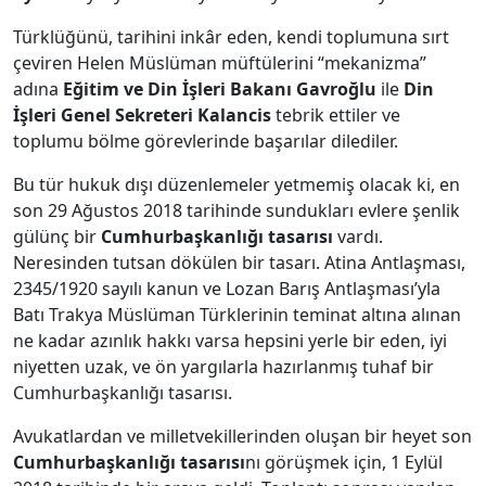
Türklüğünü, tarihini inkâr eden, kendi toplumuna sırt
çeviren Helen Müslüman müftülerini “mekanizma”
adına
Eğitim ve Din İşleri Bakanı Gavroğlu
ile
Din
İşleri Genel Sekreteri Kalancis
tebrik ettiler ve
toplumu bölme görevlerinde başarılar dilediler.
Bu tür hukuk dışı düzenlemeler yetmemiş olacak ki, en
son 29 Ağustos 2018 tarihinde sundukları evlere şenlik
gülünç bir
Cumhurbaşkanlığı tasarısı
vardı.
Neresinden tutsan dökülen bir tasarı. Atina Antlaşması,
2345/1920 sayılı kanun ve Lozan Barış Antlaşması’yla
Batı Trakya Müslüman Türklerinin teminat altına alınan
ne kadar azınlık hakkı varsa hepsini yerle bir eden, iyi
niyetten uzak, ve ön yargılarla hazırlanmış tuhaf bir
Cumhurbaşkanlığı tasarısı.
Avukatlardan ve milletvekillerinden oluşan bir heyet son
Cumhurbaşkanlığı tasarısı
nı görüşmek için, 1 Eylül