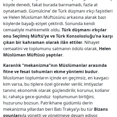
köyde denedi, fakat burada barınamadı, fazla at
oynatamadı. Gümülcine’ de Türk düşmanı ırkçı faşistleri
ve Helen Müslüman Müftüsünü arkasına alarak bazı
köylerde bayağı eziyet çektirdi. Sonunda kendi
cemaatiyle mahkemelik oldu.
Türk düşmanı ırkçılar
onu Seçilmiş Müftü’ye ve Türk Konsolosluğu’na karşı
çıkan bir kahraman olarak ilân ettiler
. Nihayet
cemaatini ve toplumunu satmanın ödülü olarak,
Helen
Müslüman Müftüsü yaptılar
.
Karanlık “mekanizma”nın Müslümanlar arasında
fitne ve fesat tohumları ekme yöntemi budur
.
Müslüman toplumların içinde en geçimsiz, en kavgacı
kim varsa, bu tiplere özel görevler verilir, imtiyazlar
tanınır, ekonomik olarak güçlendirilir, korunur, kollanır
ki, rahatça gece-gündüz toplumunun birliğini,
huzurunu bozsun. Patrikhane güdümlü derin
mekanizma yıllardan beri Batı Trakya’yı bu tür
Bizans
oyunları
yla yönetti ve yönetmeye devam ediyor.