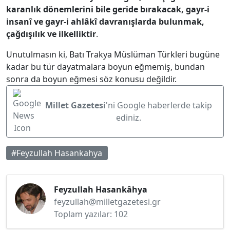
karanlık dönemlerini bile geride bırakacak, gayr-i
insanî ve gayr-i ahlâkî davranışlarda bulunmak,
çağdışılık ve ilkelliktir
.
Unutulmasın ki, Batı Trakya Müslüman Türkleri bugüne
kadar bu tür dayatmalara boyun eğmemiş, bundan
sonra da boyun eğmesi söz konusu değildir.
Millet Gazetesi
'ni Google haberlerde takip
ediniz.
#Feyzullah Hasankahya
Feyzullah Hasankâhya
feyzullah@milletgazetesi.gr
Toplam yazılar: 102