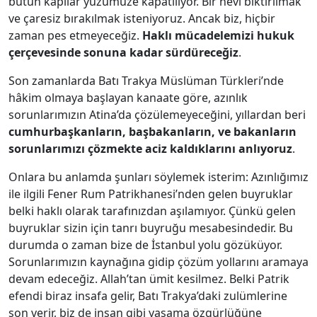
bütün kapılar yüzümüze kapatılıyor. Bir nevi bıktırılmak
ve çaresiz bırakılmak isteniyoruz. Ancak biz, hiçbir
zaman pes etmeyeceğiz.
Haklı mücadelemizi hukuk
çerçevesinde sonuna kadar sürdüreceğiz
.
Son zamanlarda Batı Trakya Müslüman Türkleri’nde
hâkim olmaya başlayan kanaate göre, azınlık
sorunlarımızın Atina’da çözülemeyeceğini, yıllardan beri
cumhurbaşkanların, başbakanların, ve bakanların
sorunlarımızı çözmekte aciz kaldıklarını anlıyoruz
.
Onlara bu anlamda şunları söylemek isterim: Azınlığımız
ile ilgili Fener Rum Patrikhanesi’nden gelen buyruklar
belki haklı olarak tarafınızdan aşılamıyor. Çünkü gelen
buyruklar sizin için tanrı buyruğu mesabesindedir. Bu
durumda o zaman bize de İstanbul yolu gözüküyor.
Sorunlarımızın kaynağına gidip çözüm yollarını aramaya
devam edeceğiz. Allah’tan ümit kesilmez. Belki Patrik
efendi biraz insafa gelir, Batı Trakya’daki zulümlerine
son verir, biz de insan gibi yaşama özgürlüğüne