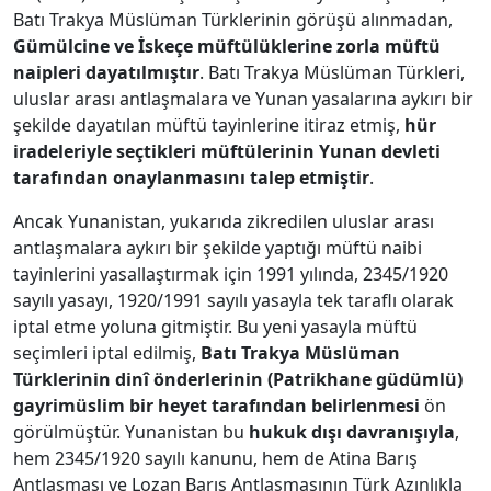
Batı Trakya Müslüman Türklerinin görüşü alınmadan,
Gümülcine ve İskeçe müftülüklerine zorla müftü
naipleri dayatılmıştır
. Batı Trakya Müslüman Türkleri,
uluslar arası antlaşmalara ve Yunan yasalarına aykırı bir
şekilde dayatılan müftü tayinlerine itiraz etmiş,
hür
iradeleriyle seçtikleri müftülerinin Yunan devleti
tarafından onaylanmasını talep etmiştir
.
Ancak Yunanistan, yukarıda zikredilen uluslar arası
antlaşmalara aykırı bir şekilde yaptığı müftü naibi
tayinlerini yasallaştırmak için 1991 yılında, 2345/1920
sayılı yasayı, 1920/1991 sayılı yasayla tek taraflı olarak
iptal etme yoluna gitmiştir. Bu yeni yasayla müftü
seçimleri iptal edilmiş,
Batı Trakya Müslüman
Türklerinin dinî önderlerinin (Patrikhane güdümlü)
gayrimüslim bir heyet tarafından belirlenmesi
ön
görülmüştür. Yunanistan bu
hukuk dışı davranışıyla
,
hem 2345/1920 sayılı kanunu, hem de Atina Barış
Antlaşması ve Lozan Barış Antlaşmasının Türk Azınlıkla