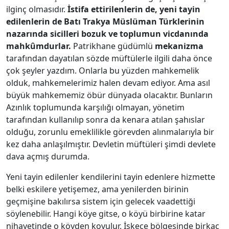
ilginç olmasıdır.
İstifa ettirilenlerin de, yeni tayin
edilenlerin de Batı Trakya Müslüman Türklerinin
nazarında sicilleri bozuk ve toplumun vicdanında
mahkûmdurlar.
Patrikhane güdümlü
mekanizma
tarafından dayatılan sözde müftülerle ilgili daha önce
çok şeyler yazdım. Onlarla bu yüzden mahkemelik
olduk, mahkemelerimiz halen devam ediyor. Ama asıl
büyük mahkememiz öbür dünyada olacaktır. Bunların
Azınlık toplumunda karşılığı olmayan, yönetim
tarafından kullanılıp sonra da kenara atılan şahıslar
olduğu, zorunlu emeklilikle görevden alınmalarıyla bir
kez daha anlaşılmıştır. Devletin müftüleri şimdi devlete
dava açmış durumda.
Yeni tayin edilenler kendilerini tayin edenlere hizmette
belki eskilere yetişemez, ama yenilerden birinin
geçmişine bakılırsa sistem için gelecek vaadettiği
söylenebilir. Hangi köye gitse, o köyü birbirine katar
nihayetinde o köyden kovulur. İskeçe bölgesinde birkaç