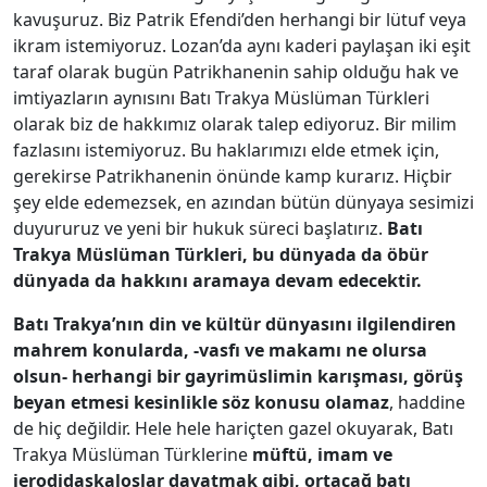
kavuşuruz. Biz Patrik Efendi’den herhangi bir lütuf veya
ikram istemiyoruz. Lozan’da aynı kaderi paylaşan iki eşit
taraf olarak bugün Patrikhanenin sahip olduğu hak ve
imtiyazların aynısını Batı Trakya Müslüman Türkleri
olarak biz de hakkımız olarak talep ediyoruz. Bir milim
fazlasını istemiyoruz. Bu haklarımızı elde etmek için,
gerekirse Patrikhanenin önünde kamp kurarız. Hiçbir
şey elde edemezsek, en azından bütün dünyaya sesimizi
duyururuz ve yeni bir hukuk süreci başlatırız.
Batı
Trakya Müslüman Türkleri, bu dünyada da öbür
dünyada da hakkını aramaya devam edecektir.
Batı Trakya’nın din ve kültür dünyasını ilgilendiren
mahrem konularda, -vasfı ve makamı ne olursa
olsun- herhangi bir gayrimüslimin karışması, görüş
beyan etmesi kesinlikle söz konusu olamaz
, haddine
de hiç değildir. Hele hele hariçten gazel okuyarak, Batı
Trakya Müslüman Türklerine
müftü, imam ve
ierodidaskaloslar dayatmak gibi, ortaçağ batı