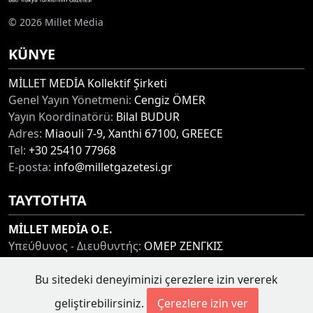
© 2026 Millet Media
KÜNYE
MİLLET MEDİA Kollektif Şirketi
Genel Yayın Yönetmeni:
Cengiz ÖMER
Yayın Koordinatörü:
Bilal BUDUR
Adres:
Miaouli 7-9, Xanthi 67100, GREECE
Tel:
+30 25410 77968
E-posta:
info@milletgazetesi.gr
ΤΑΥΤΟΤΗΤΑ
MİLLET MEDİA O.E.
Υπεύθυνος - Διευθυντής:
ΟΜΕΡ ΖΕΝΓΚΙΣ
Συντονιστής:
ΜΠΟΥΝΤΟΥΡ ΜΠΙΛΑΛ
Bu sitedeki deneyiminizi çerezlere izin vererek
Διεύθυνση:
ΜΙΑΟΥΛΗ 7-9, ΞΑΝΘΗ 67100
Τηλ:
+30 25410 77968
geliştirebilirsiniz.
Çerezlere izin ver