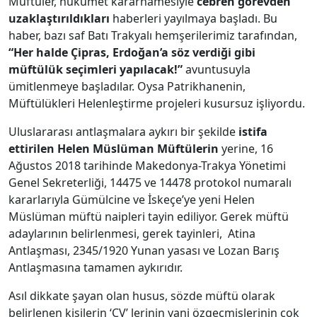
Müftüler, hükümet kararnamesiyle
cebren görevden
uzaklaştırıldıkları
haberleri yayılmaya başladı. Bu
haber, bazı saf Batı Trakyalı hemşerilerimiz tarafından,
“Her halde Çipras, Erdoğan’a söz verdiği gibi
müftülük seçimleri yapılacak!”
avuntusuyla
ümitlenmeye başladılar. Oysa Patrikhanenin,
Müftülükleri Helenleştirme projeleri kusursuz işliyordu.
Uluslararası antlaşmalara aykırı bir şekilde
istifa
ettirilen Helen Müslüman Müftülerin
yerine, 16
Ağustos 2018 tarihinde Makedonya-Trakya Yönetimi
Genel Sekreterliği, 14475 ve 14478 protokol numaralı
kararlarıyla Gümülcine ve İskeçe’ye yeni Helen
Müslüman müftü naipleri tayin ediliyor. Gerek müftü
adaylarının belirlenmesi, gerek tayinleri, Atina
Antlaşması, 2345/1920 Yunan yasası ve Lozan Barış
Antlaşmasına tamamen aykırıdır.
Asıl dikkate şayan olan husus, sözde müftü olarak
belirlenen kişilerin ‘CV’ lerinin yani özgeçmişlerinin çok