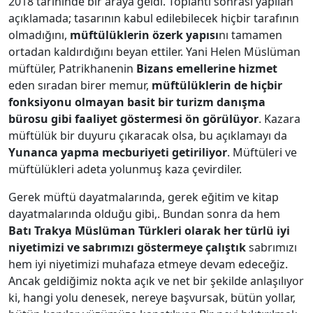
2018 tarihinde bir araya geldi. Toplantı sonrası yapılan
açıklamada; tasarının kabul edilebilecek hiçbir tarafının
olmadığını,
müftülüklerin özerk yapısı
nı tamamen
ortadan kaldırdığını beyan ettiler. Yani Helen Müslüman
müftüler, Patrikhanenin
Bizans emellerine hizmet
eden sıradan birer memur,
müftülüklerin de hiçbir
fonksiyonu olmayan basit bir turizm danışma
bürosu gibi faaliyet göstermesi ön görülüyor
. Kazara
müftülük bir duyuru çıkaracak olsa, bu açıklamayı da
Yunanca yapma mecburiyeti getiriliyor
. Müftüleri ve
müftülükleri adeta yolunmuş kaza çevirdiler.
Gerek müftü dayatmalarında, gerek eğitim ve kitap
dayatmalarında olduğu gibi,. Bundan sonra da hem
Batı Trakya Müslüman Türkleri olarak her türlü iyi
niyetimizi ve sabrımızı göstermeye çalıştık
sabrımızı
hem iyi niyetimizi muhafaza etmeye devam edeceğiz.
Ancak geldiğimiz nokta açık ve net bir şekilde anlaşılıyor
ki, hangi yolu denesek, nereye başvursak, bütün yollar,