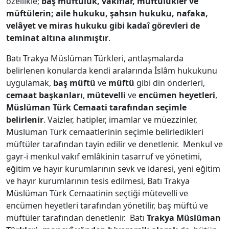
özellikle;
baş müftülük, vakıflar, müftülükler ve
müftülerin; aile hukuku, şahsın hukuku, nafaka,
velâyet ve miras hukuku gibi kadaî görevleri de
teminat altına alınmıştır
.
Batı Trakya Müslüman Türkleri, antlaşmalarda
belirlenen konularda kendi aralarında İslâm hukukunu
uygulamak,
baş müftü
ve
müftü
gibi din önderleri,
cemaat başkanları
,
mütevelli
ve
encümen heyetleri
,
Müslüman Türk Cemaati tarafından seçimle
belirlenir
. Vaizler, hatipler, imamlar ve müezzinler,
Müslüman Türk cemaatlerinin seçimle belirledikleri
müftüler tarafından tayin edilir ve denetlenir. Menkul ve
gayr-i menkul vakıf emlâkinin tasarruf ve yönetimi,
eğitim ve hayır kurumlarının sevk ve idaresi, yeni eğitim
ve hayır kurumlarının tesis edilmesi, Batı Trakya
Müslüman Türk Cemaatinin seçtiği mütevelli ve
encümen heyetleri tarafından yönetilir, baş müftü ve
müftüler tarafından denetlenir. Batı
Trakya Müslüman