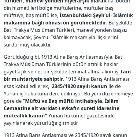
Türkleri, manevî yönden hiyerarşik olarak
da, bütün
din hizmetlileri bölge müftülerine, müftüler baş
müftüye, baş müftü ise,
İstanbul’daki Şeyh’ul- İslâmlık
makamına bağlı olması ön görülmektedir
. Bu şekilde
Batı Trakya Müslüman Türkleri, manevî yönden başsız
kalmayacak, Şeyh’ul-İslâmlık makamıyla ilişkilerini
sürdürmüş olacaktır.
Görüldüğü gibi, 1913 Atina Barış Antlaşması’yla, Batı
Trakya Müslüman Türklerinin bütün azınlık hakları
gayet açık ve net bir şekilde teminat altına alınmış,
tam
bir muhtariyete sahiptir
. 1913 Atina Barış Antlaşması
esas kabul edilerek,
2345/1920 sayılı kanun
ile de
Yunan iç hukukuna derc edilmiştir. Bu yeni düzenlemeye
göre de
“Müftü ve Baş müftü intihabıyla, İslâm
Cemaatine ait varidat-ı evkafın sureti idaresine
müteallik kanun”
Yunan hükümet gazetesinde
yayınlanarak yürürlüğe girmiştir.
1913 Atina Barış Antlaşması ve 2345/1920 sayılı kanun