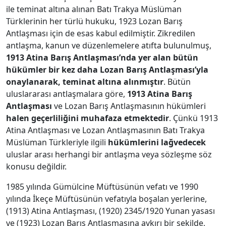
ile teminat altına alınan Batı Trakya Müslüman
Türklerinin her türlü hukuku, 1923 Lozan Barış
Antlaşması için de esas kabul edilmiştir. Zikredilen
antlaşma, kanun ve düzenlemelere atıfta bulunulmuş,
1913 Atina Barış Antlaşması’nda yer alan bütün
hükümler bir kez daha Lozan Barış Antlaşması’yla
onaylanarak, teminat altına alınmıştır
. Bütün
uluslararası antlaşmalara göre,
1913 Atina Barış
Antlaşması
ve Lozan Barış Antlaşmasının hükümleri
halen geçerliliğini muhafaza etmektedir
. Çünkü 1913
Atina Antlaşması ve Lozan Antlaşmasının Batı Trakya
Müslüman Türkleriyle ilgili
hükümlerini lağvedecek
uluslar arası herhangi bir antlaşma veya sözleşme söz
konusu değildir.
1985 yılında Gümülcine Müftüsünün vefatı ve 1990
yılında İkeçe Müftüsünün vefatıyla boşalan yerlerine,
(1913) Atina Antlaşması, (1920) 2345/1920 Yunan yasası
ve (1923) Lozan Barış Antlaşmasına aykırı bir şekilde,