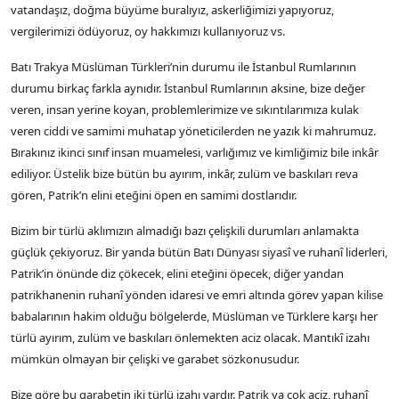
vatandaşız, doğma büyüme buralıyız, askerliğimizi yapıyoruz,
vergilerimizi ödüyoruz, oy hakkımızı kullanıyoruz vs.
Batı Trakya Müslüman Türkleri’nin durumu ile İstanbul Rumlarının
durumu birkaç farkla aynıdır. İstanbul Rumlarının aksine, bize değer
veren, insan yerine koyan, problemlerimize ve sıkıntılarımıza kulak
veren ciddi ve samimi muhatap yöneticilerden ne yazık ki mahrumuz.
Bırakınız ikinci sınıf insan muamelesi, varlığımız ve kimliğimiz bile inkâr
ediliyor. Üstelik bize bütün bu ayırım, inkâr, zulüm ve baskıları reva
gören, Patrik’n elini eteğini öpen en samimi dostlarıdır.
Bizim bir türlü aklımızın almadığı bazı çelişkili durumları anlamakta
güçlük çekiyoruz. Bir yanda bütün Batı Dünyası siyasî ve ruhanî liderleri,
Patrik’in önünde diz çökecek, elini eteğini öpecek, diğer yandan
patrikhanenin ruhanî yönden idaresi ve emri altında görev yapan kilise
babalarının hakim olduğu bölgelerde, Müslüman ve Türklere karşı her
türlü ayırım, zulüm ve baskıları önlemekten aciz olacak. Mantıkî izahı
mümkün olmayan bir çelişki ve garabet sözkonusudur.
Bize göre bu garabetin iki türlü izahı vardır. Patrik ya çok aciz, ruhanî