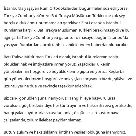
İstanbul’da yaşayan Rum Ortodokslardan bugün halen söz ediliyorsa,
Türkiye Cumhuriyeti’ne ve Batı Trakya Müslüman Türkleri’ne çok şey
borçlu olduklarını unutmamaları gerekiyor. Zira Lozan’da İstanbul
Rumlarına karşılık Batı Trakya Müslüman Türkleri bırakılmasaydı ve bu
ağır şarta Türkiye Cumhuriyeti garantör olmasaydı bugün İstanbul’da
yaşayan Rumlardan ancak tarihin sahifelerinden haberdar olunacaktı.
Batı Trakya Müslüman Türkleri olarak, İstanbul Rumlarının sahip
oldukları hak ve imtiyazlara imreniyoruz. Yaşadıkları ülkenin
yöneticilerinin hoşgörü ve büyüklüklerine gıpta ediyoruz. Keşke bir
gün yöneticilerimizin hoşgörü ve anlayışları karşısında biz de, şikâyet ve
üzüntü yerine dua ve sevinçle teşekkür edebilsek.
Biz can-ı gönülden şuna inanıyoruz: Hangi hileye başvurulursa
vurulsun, güç bizdedir diye her türlü ayırım ve haksızlık reva görülse de,
hangi yalanı uydururlarsa uydursunlar, özgür sesleri susturmaya
çalışsalar da, zulüm ilelebet payidar olamaz.
Bütün zulüm ve haksızlıkların imtihan vesilesi olduğuna inanıyoruz.