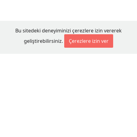
Bu sitedeki deneyiminizi çerezlere izin vererek
geliştirebilirsiniz.
Çerezlere izin ver
© 2026 Millet Media
KÜNYE
MİLLET MEDİA Kollektif Şirketi