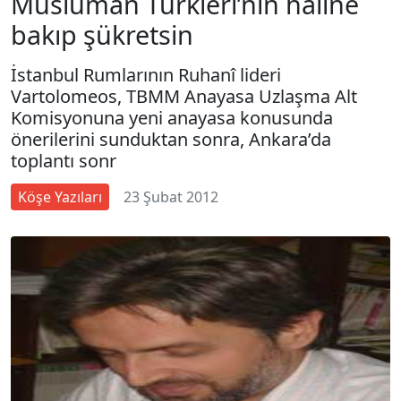
Müslüman Türkleri’nin haline
bakıp şükretsin
İstanbul Rumlarının Ruhanî lideri
Vartolomeos, TBMM Anayasa Uzlaşma Alt
Komisyonuna yeni anayasa konusunda
önerilerini sunduktan sonra, Ankara’da
toplantı sonr
Köşe Yazıları
23 Şubat 2012