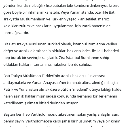
yönden kendisine bağlı kilise babaları bile kendisini dinlemiyor, ki bize
göre böyle bir ihtimal imkânsızdır. Veya Yunanistanda, özellikle Batı
Trakya’da Müslümanların ve Türklerin yaşadıkları sefalet, maruz
kaldıkları zulüm ve baskıların uygulanması için Patrikhanenin de
parmağı vardır.
Biz Batı Trakya Müslüman Türkleri olarak, İstanbul Rumlarına verilen
değer ve azınlık olarak sahip oldukları hakların iadesi ile ilgili haberleri
hep buruk bir sevinçle karşıladık. Zira İstanbul Rumlarının sahip
oldukları hakların tamamına, hukuken biz de sahibiz.
Batı Trakya Müslüman Türkleri’nin azınlık hakları, uluslararası
antlaşmalarla ve Yunan Anayasası’nın teminatı altına alındığını başta
Patrik ve Yunanistan olmak üzere bütün “medenî!” dünya bildiği halde,
halen azınlık haklarımızın iadesi konusunda herhangi bir ilerlemenin
katedilmemiş olması bizleri derinden üzüyor.
Baştan beri hep Vartholomeos’u zikretmem sakın yanlış anlaşılmasın,
benim sayın Vartholomeos’a karşı şahsi bir husumetim veya bir kinim