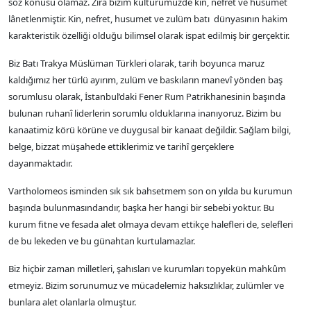
söz konusu olamaz. Zira bizim kültürümüzde kin, nefret ve husumet
lânetlenmiştir. Kin, nefret, husumet ve zulüm batı dünyasının hakim
karakteristik özelliği olduğu bilimsel olarak ispat edilmiş bir gerçektir.
Biz Batı Trakya Müslüman Türkleri olarak, tarih boyunca maruz
kaldığımız her türlü ayırım, zulüm ve baskıların manevî yönden baş
sorumlusu olarak, İstanbul’daki Fener Rum Patrikhanesinin başında
bulunan ruhanî liderlerin sorumlu olduklarına inanıyoruz. Bizim bu
kanaatimiz körü körüne ve duygusal bir kanaat değildir. Sağlam bilgi,
belge, bizzat müşahede ettiklerimiz ve tarihî gerçeklere
dayanmaktadır.
Vartholomeos isminden sık sık bahsetmem son on yılda bu kurumun
başında bulunmasındandır, başka her hangi bir sebebi yoktur. Bu
kurum fitne ve fesada alet olmaya devam ettikçe halefleri de, selefleri
de bu lekeden ve bu günahtan kurtulamazlar.
Biz hiçbir zaman milletleri, şahısları ve kurumları topyekün mahkûm
etmeyiz. Bizim sorunumuz ve mücadelemiz haksızlıklar, zulümler ve
bunlara alet olanlarla olmuştur.