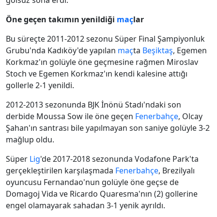
golsüz sona erdi.
Öne geçen takımın yenildiği
maç
lar
Bu süreçte 2011-2012 sezonu Süper Final Şampiyonluk
Grubu'nda Kadıköy'de yapılan
maç
ta
Beşiktaş
, Egemen
Korkmaz'ın golüyle öne geçmesine rağmen Miroslav
Stoch ve Egemen Korkmaz'ın kendi kalesine attığı
gollerle 2-1 yenildi.
2012-2013 sezonunda BJK İnönü Stadı'ndaki son
derbide Moussa Sow ile öne geçen
Fenerbahçe
, Olcay
Şahan'ın santrası bile yapılmayan son saniye golüyle 3-2
mağlup oldu.
Süper
Lig
'de 2017-2018 sezonunda Vodafone Park'ta
gerçekleştirilen karşılaşmada
Fenerbahçe
, Brezilyalı
oyuncusu Fernandao'nun golüyle öne geçse de
Domagoj Vida ve Ricardo Quaresma'nın (2) gollerine
engel olamayarak sahadan 3-1 yenik ayrıldı.