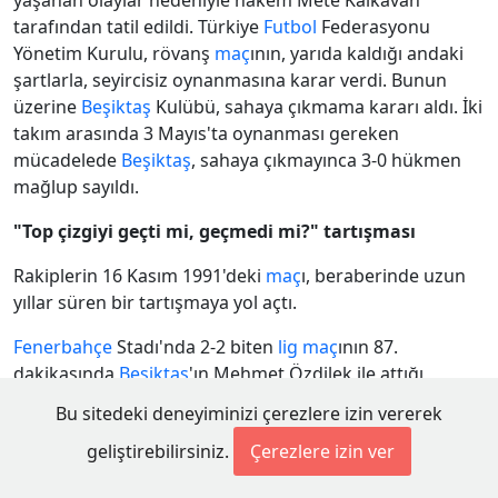
yaşanan olaylar nedeniyle hakem Mete Kalkavan
tarafından tatil edildi. Türkiye
Futbol
Federasyonu
Yönetim Kurulu, rövanş
maç
ının, yarıda kaldığı andaki
şartlarla, seyircisiz oynanmasına karar verdi. Bunun
üzerine
Beşiktaş
Kulübü, sahaya çıkmama kararı aldı. İki
takım arasında 3 Mayıs'ta oynanması gereken
mücadelede
Beşiktaş
, sahaya çıkmayınca 3-0 hükmen
mağlup sayıldı.
"Top çizgiyi geçti mi, geçmedi mi?" tartışması
Rakiplerin 16 Kasım 1991'deki
maç
ı, beraberinde uzun
yıllar süren bir tartışmaya yol açtı.
Fenerbahçe
Stadı'nda 2-2 biten
lig
maç
ının 87.
dakikasında
Beşiktaş
'ın Mehmet Özdilek ile attığı
beraberlik golünde topun gol çizgisini geçip geçmediği
Bu sitedeki deneyiminizi çerezlere izin vererek
kamuoyunda uzun süren tartışmalara neden oldu.
geliştirebilirsiniz.
Çerezlere izin ver
Fenerbahçe
'nin savunma oyuncusu Semih Yuvakuran,