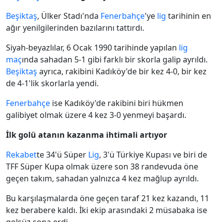
Beşiktaş
, Ülker Stadı'nda
Fenerbahçe
'ye
lig
tarihinin en
ağır yenilgilerinden bazılarını tattırdı.
Siyah-beyazlılar, 6 Ocak 1990 tarihinde yapılan
lig
maç
ında sahadan 5-1 gibi farklı bir skorla galip ayrıldı.
Beşiktaş
ayrıca, rakibini Kadıköy'de bir kez 4-0, bir kez
de 4-1'lik skorlarla yendi.
Fenerbahçe
ise Kadıköy'de rakibini biri hükmen
galibiyet olmak üzere 4 kez 3-0 yenmeyi başardı.
İlk golü atanın kazanma ihtimali artıyor
Rekabet
te 34'ü Süper
Lig
, 3'ü Türkiye Kupası ve biri de
TFF Süper Kupa olmak üzere son 38 randevuda öne
geçen takım, sahadan yalnızca 4 kez mağlup ayrıldı.
Bu karşılaşmalarda öne geçen taraf 21 kez kazandı, 11
kez berabere kaldı. İki ekip arasındaki 2 müsabaka ise