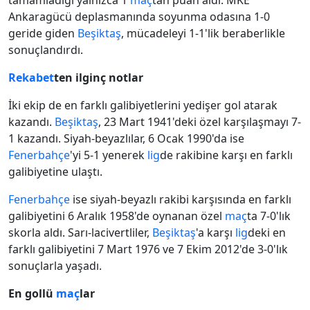
tamamladığı yalnızca 1
maç
tan puan aldı. MKE
Ankaragücü deplasmanında soyunma odasına 1-0
geride giden
Beşiktaş
, mücadeleyi 1-1'lik beraberlikle
sonuçlandırdı.
Rekabet
ten ilginç notlar
İki ekip de en farklı galibiyetlerini yedişer gol atarak
kazandı.
Beşiktaş
, 23 Mart 1941'deki özel karşılaşmayı 7-
1 kazandı. Siyah-beyazlılar, 6 Ocak 1990'da ise
Fenerbahçe
'yi 5-1 yenerek
lig
de rakibine karşı en farklı
galibiyetine ulaştı.
Fenerbahçe
ise siyah-beyazlı rakibi karşısında en farklı
galibiyetini 6 Aralık 1958'de oynanan özel
maç
ta 7-0'lık
skorla aldı. Sarı-lacivertliler,
Beşiktaş
'a karşı
lig
deki en
farklı galibiyetini 7 Mart 1976 ve 7 Ekim 2012'de 3-0'lık
sonuçlarla yaşadı.
En gollü
maç
lar