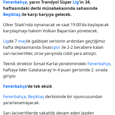
Fenerbahçe
, yarın Trendyol Süper
Lig
'in 34.
haftasındaki derbi müsabakasında sahasında
Beşiktaş
ile karşı karşıya gelecek.
Ülker Stadı'nda oynanacak ve saat 19.00'da başlayacak
karşılaşmayı hakem Volkan Bayarslan yönetecek.
Lig
de 7
maç
lık galibiyet serisinin ardından geçtiğimiz
hafta deplasmanda Sivas
spor
ile 2-2 berabere kalan
sarı-lacivertliler, zirve yarışında ciddi yara almıştı.
Teknik direktör İsmail Kartal yönetimindeki
Fenerbahçe
,
haftaya lider Galatasaray'ın 4 puan gerisinde 2. sırada
giriyor.
Fenerbahçe
'de tek eksik
Fenerbahçe
,
Beşiktaş
derbisinde bir oyuncusundan
yararlanamayacak.
Sarı-lacivertlilerde sakatlığı devam eden Jayden