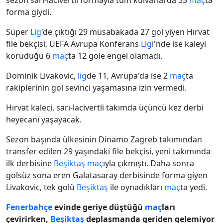
sezon sarı-lacivertli formayla tüm kulvarlarda 35
maç
ta
forma giydi.
Süper
Lig
'de çıktığı 29 müsabakada 27 gol yiyen Hırvat
file bekçisi, UEFA Avrupa Konferans
Lig
i'nde ise kaleyi
koruduğu 6
maç
ta 12 gole engel olamadı.
Dominik Livakovic,
lig
de 11, Avrupa'da ise 2
maç
ta
rakiplerinin gol sevinci yaşamasına izin vermedi.
Hırvat kaleci, sarı-lacivertli takımda üçüncü kez derbi
heyecanı yaşayacak.
Sezon başında ülkesinin Dinamo Zagreb takımından
transfer edilen 29 yaşındaki file bekçisi, yeni takımında
ilk derbisine
Beşiktaş
maç
ıyla çıkmıştı. Daha sonra
golsüz sona eren Galatasaray derbisinde forma giyen
Livakovic, tek golü
Beşiktaş
ile oynadıkları
maç
ta yedi.
Fenerbahçe
evinde geriye düştüğü
maç
ları
çevirirken,
Beşiktaş
deplasmanda geriden gelemiyor