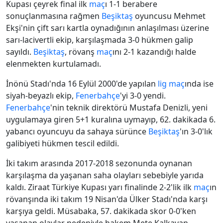
Kupası çeyrek final ilk
maç
ı 1-1 berabere
sonuçlanmasına rağmen
Beşiktaş
oyuncusu Mehmet
Ekşi'nin çift sarı kartla oynadığının anlaşılması üzerine
sarı-lacivertli ekip, karşılaşmada 3-0 hükmen galip
sayıldı.
Beşiktaş
, rövanş
maç
ını 2-1 kazandığı halde
elenmekten kurtulamadı.
İnönü Stadı'nda 16 Eylül 2000'de yapılan
lig
maç
ında ise
siyah-beyazlı ekip,
Fenerbahçe
'yi 3-0 yendi.
Fenerbahçe
'nin teknik direktörü Mustafa Denizli, yeni
uygulamaya giren 5+1 kuralına uymayıp, 62. dakikada 6.
yabancı oyuncuyu da sahaya sürünce
Beşiktaş
'ın 3-0'lık
galibiyeti hükmen tescil edildi.
İki takım arasında 2017-2018 sezonunda oynanan
karşılaşma da yaşanan saha olayları sebebiyle yarıda
kaldı. Ziraat Türkiye Kupası yarı finalinde 2-2'lik ilk
maç
ın
rövanşında iki takım 19 Nisan'da Ülker Stadı'nda karşı
karşıya geldi. Müsabaka, 57. dakikada skor 0-0'ken