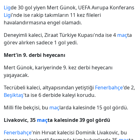
Lig
de 30 gol yiyen Mert Günok, UEFA Avrupa Konferans
Lig
i'nde ise rakip takımların 11 kez fileleri
havalandırmasına engel olamadı.
Deneyimli kaleci, Ziraat Türkiye Kupası'nda ise 4
maç
ta
görev alırken sadece 1 gol yedi.
Mert'in 9. derbi heyecanı
Mert Günok, kariyerinde 9. kez derbi heyecanı
yaşayacak.
Tecrübeli kaleci, altyapısından yetiştiği
Fenerbahçe
'de 2,
Beşiktaş
'ta ise 6 derbide kaleyi korudu.
Milli file bekçisi, bu
maç
larda kalesinde 15 gol gördü.
Livakovic, 35
maç
ta kalesinde 39 gol gördü
Fenerbahçe
'nin Hırvat kalecisi Dominik Livakovic, bu