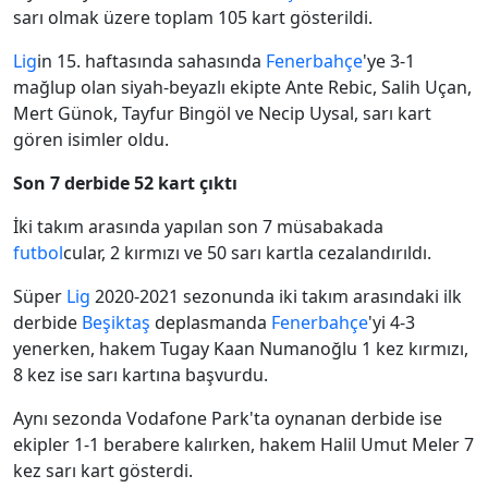
sarı olmak üzere toplam 105 kart gösterildi.
Lig
in 15. haftasında sahasında
Fenerbahçe
'ye 3-1
mağlup olan siyah-beyazlı ekipte Ante Rebic, Salih Uçan,
Mert Günok, Tayfur Bingöl ve Necip Uysal, sarı kart
gören isimler oldu.
Son 7 derbide 52 kart çıktı
İki takım arasında yapılan son 7 müsabakada
futbol
cular, 2 kırmızı ve 50 sarı kartla cezalandırıldı.
Süper
Lig
2020-2021 sezonunda iki takım arasındaki ilk
derbide
Beşiktaş
deplasmanda
Fenerbahçe
'yi 4-3
yenerken, hakem Tugay Kaan Numanoğlu 1 kez kırmızı,
8 kez ise sarı kartına başvurdu.
Aynı sezonda Vodafone Park'ta oynanan derbide ise
ekipler 1-1 berabere kalırken, hakem Halil Umut Meler 7
kez sarı kart gösterdi.