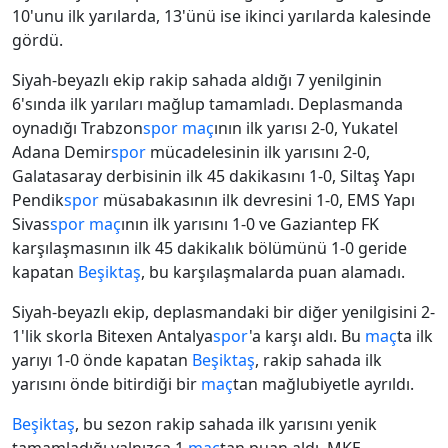
10'unu ilk yarılarda, 13'ünü ise ikinci yarılarda kalesinde
gördü.
Siyah-beyazlı ekip rakip sahada aldığı 7 yenilginin
6'sında ilk yarıları mağlup tamamladı. Deplasmanda
oynadığı Trabzon
spor
maç
ının ilk yarısı 2-0, Yukatel
Adana Demir
spor
mücadelesinin ilk yarısını 2-0,
Galatasaray derbisinin ilk 45 dakikasını 1-0, Siltaş Yapı
Pendik
spor
müsabakasının ilk devresini 1-0, EMS Yapı
Sivas
spor
maç
ının ilk yarısını 1-0 ve Gaziantep FK
karşılaşmasının ilk 45 dakikalık bölümünü 1-0 geride
kapatan
Beşiktaş
, bu karşılaşmalarda puan alamadı.
Siyah-beyazlı ekip, deplasmandaki bir diğer yenilgisini 2-
1'lik skorla Bitexen Antalya
spor
'a karşı aldı. Bu
maç
ta ilk
yarıyı 1-0 önde kapatan
Beşiktaş
, rakip sahada ilk
yarısını önde bitirdiği bir
maç
tan mağlubiyetle ayrıldı.
Beşiktaş
, bu sezon rakip sahada ilk yarısını yenik