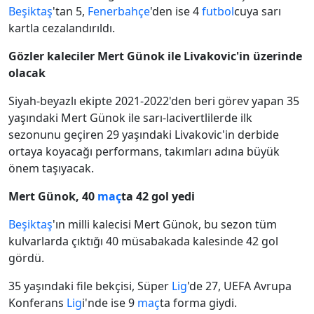
Beşiktaş
'tan 5,
Fenerbahçe
'den ise 4
futbol
cuya sarı
kartla cezalandırıldı.
Gözler kaleciler Mert Günok ile Livakovic'in üzerinde
olacak
Siyah-beyazlı ekipte 2021-2022'den beri görev yapan 35
yaşındaki Mert Günok ile sarı-lacivertlilerde ilk
sezonunu geçiren 29 yaşındaki Livakovic'in derbide
ortaya koyacağı performans, takımları adına büyük
önem taşıyacak.
Mert Günok, 40
maç
ta 42 gol yedi
Beşiktaş
'ın milli kalecisi Mert Günok, bu sezon tüm
kulvarlarda çıktığı 40 müsabakada kalesinde 42 gol
gördü.
35 yaşındaki file bekçisi, Süper
Lig
'de 27, UEFA Avrupa
Konferans
Lig
i'nde ise 9
maç
ta forma giydi.