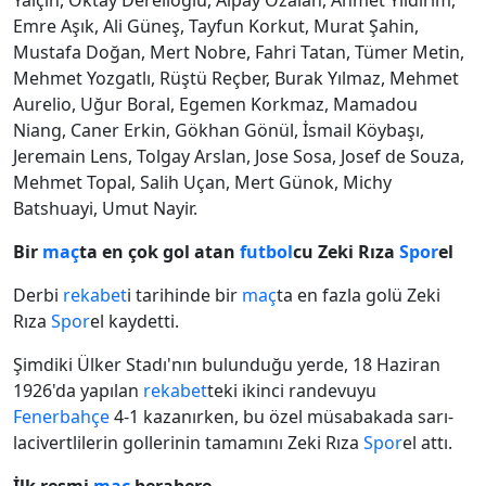
Yalçın, Oktay Derelioğlu, Alpay Özalan, Ahmet Yıldırım,
Emre Aşık, Ali Güneş, Tayfun Korkut, Murat Şahin,
Mustafa Doğan, Mert Nobre, Fahri Tatan, Tümer Metin,
Mehmet Yozgatlı, Rüştü Reçber, Burak Yılmaz, Mehmet
Aurelio, Uğur Boral, Egemen Korkmaz, Mamadou
Niang, Caner Erkin, Gökhan Gönül, İsmail Köybaşı,
Jeremain Lens, Tolgay Arslan, Jose Sosa, Josef de Souza,
Mehmet Topal, Salih Uçan, Mert Günok, Michy
Batshuayi, Umut Nayir.
Bir
maç
ta en çok gol atan
futbol
cu Zeki Rıza
Spor
el
Derbi
rekabet
i tarihinde bir
maç
ta en fazla golü Zeki
Rıza
Spor
el kaydetti.
Şimdiki Ülker Stadı'nın bulunduğu yerde, 18 Haziran
1926'da yapılan
rekabet
teki ikinci randevuyu
Fenerbahçe
4-1 kazanırken, bu özel müsabakada sarı-
lacivertlilerin gollerinin tamamını Zeki Rıza
Spor
el attı.