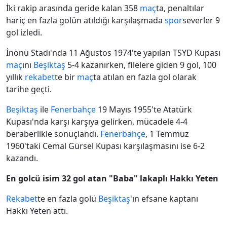
İki rakip arasında geride kalan 358
maç
ta, penaltılar
hariç en fazla golün atıldığı karşılaşmada
spor
severler 9
gol izledi.
İnönü Stadı'nda 11 Ağustos 1974'te yapılan TSYD Kupası
maç
ını
Beşiktaş
5-4 kazanırken, filelere giden 9 gol, 100
yıllık
rekabet
te bir
maç
ta atılan en fazla gol olarak
tarihe geçti.
Beşiktaş
ile
Fenerbahçe
19 Mayıs 1955'te Atatürk
Kupası'nda karşı karşıya gelirken, mücadele 4-4
beraberlikle sonuçlandı.
Fenerbahçe
, 1 Temmuz
1960'taki Cemal Gürsel Kupası karşılaşmasını ise 6-2
kazandı.
En golcü isim 32 gol atan "Baba" lakaplı Hakkı Yeten
Rekabet
te en fazla golü
Beşiktaş
'ın efsane kaptanı
Hakkı Yeten attı.