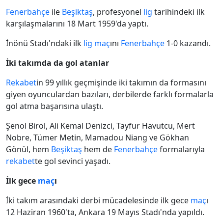
Fenerbahçe
ile
Beşiktaş
, profesyonel
lig
tarihindeki ilk
karşılaşmalarını 18 Mart 1959'da yaptı.
İnönü Stadı'ndaki ilk
lig
maç
ını
Fenerbahçe
1-0 kazandı.
İki takımda da gol atanlar
Rekabet
in 99 yıllık geçmişinde iki takımın da formasını
giyen oyunculardan bazıları, derbilerde farklı formalarla
gol atma başarısına ulaştı.
Şenol Birol, Ali Kemal Denizci, Tayfur Havutcu, Mert
Nobre, Tümer Metin, Mamadou Niang ve Gökhan
Gönül, hem
Beşiktaş
hem de
Fenerbahçe
formalarıyla
rekabet
te gol sevinci yaşadı.
İlk gece
maç
ı
İki takım arasındaki derbi mücadelesinde ilk gece
maç
ı
12 Haziran 1960'ta, Ankara 19 Mayıs Stadı'nda yapıldı.