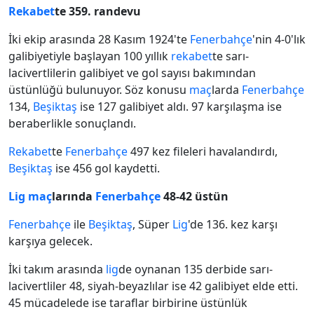
Rekabet
te 359. randevu
İki ekip arasında 28 Kasım 1924'te
Fenerbahçe
'nin 4-0'lık
galibiyetiyle başlayan 100 yıllık
rekabet
te sarı-
lacivertlilerin galibiyet ve gol sayısı bakımından
üstünlüğü bulunuyor. Söz konusu
maç
larda
Fenerbahçe
134,
Beşiktaş
ise 127 galibiyet aldı. 97 karşılaşma ise
beraberlikle sonuçlandı.
Rekabet
te
Fenerbahçe
497 kez fileleri havalandırdı,
Beşiktaş
ise 456 gol kaydetti.
Lig
maç
larında
Fenerbahçe
48-42 üstün
Fenerbahçe
ile
Beşiktaş
, Süper
Lig
'de 136. kez karşı
karşıya gelecek.
İki takım arasında
lig
de oynanan 135 derbide sarı-
lacivertliler 48, siyah-beyazlılar ise 42 galibiyet elde etti.
45 mücadelede ise taraflar birbirine üstünlük