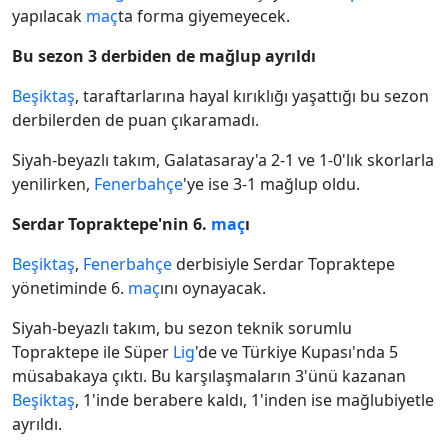
yapılacak
maç
ta forma giyemeyecek.
Bu sezon 3 derbiden de mağlup ayrıldı
Beşiktaş
, taraftarlarına hayal kırıklığı yaşattığı bu sezon
derbilerden de puan çıkaramadı.
Siyah-beyazlı takım, Galatasaray'a 2-1 ve 1-0'lık skorlarla
yenilirken,
Fenerbahçe
'ye ise 3-1 mağlup oldu.
Serdar Topraktepe'nin 6.
maç
ı
Beşiktaş
,
Fenerbahçe
derbisiyle Serdar Topraktepe
yönetiminde 6.
maç
ını oynayacak.
Siyah-beyazlı takım, bu sezon teknik sorumlu
Topraktepe ile Süper
Lig
'de ve Türkiye Kupası'nda 5
müsabakaya çıktı. Bu karşılaşmaların 3'ünü kazanan
Beşiktaş
, 1'inde berabere kaldı, 1'inden ise mağlubiyetle
ayrıldı.