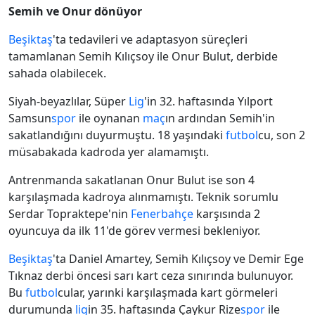
Semih ve Onur dönüyor
Beşiktaş
'ta tedavileri ve adaptasyon süreçleri
tamamlanan Semih Kılıçsoy ile Onur Bulut, derbide
sahada olabilecek.
Siyah-beyazlılar, Süper
Lig
'in 32. haftasında Yılport
Samsun
spor
ile oynanan
maç
ın ardından Semih'in
sakatlandığını duyurmuştu. 18 yaşındaki
futbol
cu, son 2
müsabakada kadroda yer alamamıştı.
Antrenmanda sakatlanan Onur Bulut ise son 4
karşılaşmada kadroya alınmamıştı. Teknik sorumlu
Serdar Topraktepe'nin
Fenerbahçe
karşısında 2
oyuncuya da ilk 11'de görev vermesi bekleniyor.
Beşiktaş
'ta Daniel Amartey, Semih Kılıçsoy ve Demir Ege
Tıknaz derbi öncesi sarı kart ceza sınırında bulunuyor.
Bu
futbol
cular, yarınki karşılaşmada kart görmeleri
durumunda
lig
in 35. haftasında Çaykur Rize
spor
ile