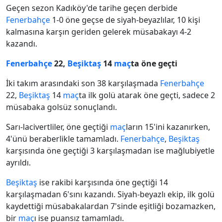
Geçen sezon Kadıköy'de tarihe geçen derbide
Fenerbahçe
1-0 öne geçse de siyah-beyazlılar, 10 kişi
kalmasına karşın geriden gelerek müsabakayı 4-2
kazandı.
Fenerbahçe
22,
Beşiktaş
14
maç
ta öne geçti
İki takım arasındaki son 38 karşılaşmada
Fenerbahçe
22,
Beşiktaş
14
maç
ta ilk golü atarak öne geçti, sadece 2
müsabaka golsüz sonuçlandı.
Sarı-lacivertliler, öne geçtiği
maç
ların 15'ini kazanırken,
4'ünü beraberlikle tamamladı.
Fenerbahçe
,
Beşiktaş
karşısında öne geçtiği 3 karşılaşmadan ise mağlubiyetle
ayrıldı.
Beşiktaş
ise rakibi karşısında öne geçtiği 14
karşılaşmadan 6'sını kazandı. Siyah-beyazlı ekip, ilk golü
kaydettiği müsabakalardan 7'sinde eşitliği bozamazken,
bir
maç
ı ise puansız tamamladı.