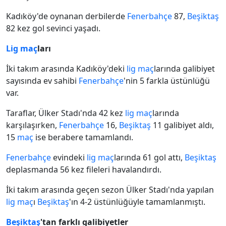
Kadıköy'de oynanan derbilerde
Fenerbahçe
87,
Beşiktaş
82 kez gol sevinci yaşadı.
Lig
maç
ları
İki takım arasında Kadıköy'deki
lig
maç
larında galibiyet
sayısında ev sahibi
Fenerbahçe
'nin 5 farkla üstünlüğü
var.
Taraflar, Ülker Stadı'nda 42 kez
lig
maç
larında
karşılaşırken,
Fenerbahçe
16,
Beşiktaş
11 galibiyet aldı,
15
maç
ise berabere tamamlandı.
Fenerbahçe
evindeki
lig
maç
larında 61 gol attı,
Beşiktaş
deplasmanda 56 kez fileleri havalandırdı.
İki takım arasında geçen sezon Ülker Stadı'nda yapılan
lig
maç
ı
Beşiktaş
'ın 4-2 üstünlüğüyle tamamlanmıştı.
Beşiktaş
'tan farklı galibiyetler