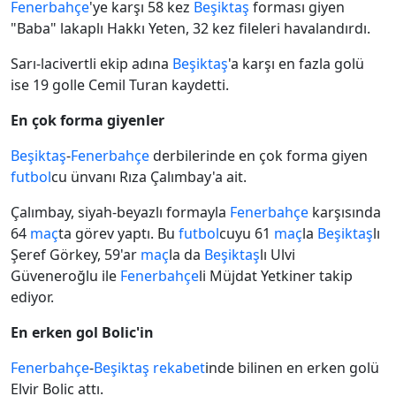
Fenerbahçe
'ye karşı 58 kez
Beşiktaş
forması giyen
"Baba" lakaplı Hakkı Yeten, 32 kez fileleri havalandırdı.
Sarı-lacivertli ekip adına
Beşiktaş
'a karşı en fazla golü
ise 19 golle Cemil Turan kaydetti.
En çok forma giyenler
Beşiktaş
-
Fenerbahçe
derbilerinde en çok forma giyen
futbol
cu ünvanı Rıza Çalımbay'a ait.
Çalımbay, siyah-beyazlı formayla
Fenerbahçe
karşısında
64
maç
ta görev yaptı. Bu
futbol
cuyu 61
maç
la
Beşiktaş
lı
Şeref Görkey, 59'ar
maç
la da
Beşiktaş
lı Ulvi
Güveneroğlu ile
Fenerbahçe
li Müjdat Yetkiner takip
ediyor.
En erken gol Bolic'in
Fenerbahçe
-
Beşiktaş
rekabet
inde bilinen en erken golü
Elvir Bolic attı.