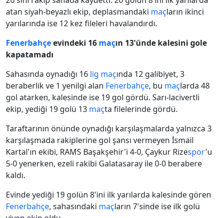
20'sini rakip sahada kaydetti. 20 golün 8'ini ilk yarılarda
atan siyah-beyazlı ekip, deplasmandaki
maç
ların ikinci
yarılarında ise 12 kez fileleri havalandırdı.
Fenerbahçe
evindeki 16
maç
ın 13'ünde kalesini gole
kapatamadı
Sahasında oynadığı 16
lig
maç
ında 12 galibiyet, 3
beraberlik ve 1 yenilgi alan
Fenerbahçe
, bu
maç
larda 48
gol atarken, kalesinde ise 19 gol gördü. Sarı-lacivertli
ekip, yediği 19 golü 13
maç
ta filelerinde gördü.
Taraftarının önünde oynadığı karşılaşmalarda yalnızca 3
karşılaşmada rakiplerine gol şansı vermeyen İsmail
Kartal'ın ekibi, RAMS Başakşehir'i 4-0, Çaykur Rize
spor
'u
5-0 yenerken, ezeli rakibi Galatasaray ile 0-0 berabere
kaldı.
Evinde yediği 19 golün 8'ini ilk yarılarda kalesinde gören
Fenerbahçe
, sahasındaki
maç
ların 7'sinde ise ilk golü