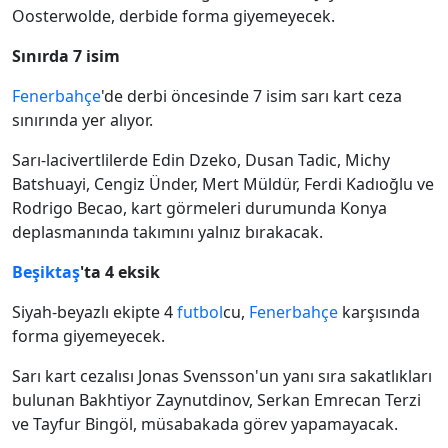
Oosterwolde, derbide forma giyemeyecek.
Sınırda 7 isim
Fenerbahçe
'de derbi öncesinde 7 isim sarı kart ceza
sınırında yer alıyor.
Sarı-lacivertlilerde Edin Dzeko, Dusan Tadic, Michy
Batshuayi, Cengiz Ünder, Mert Müldür, Ferdi Kadıoğlu ve
Rodrigo Becao, kart görmeleri durumunda Konya
deplasmanında takımını yalnız bırakacak.
Beşiktaş
'ta 4 eksik
Siyah-beyazlı ekipte 4
futbol
cu,
Fenerbahçe
karşısında
forma giyemeyecek.
Sarı kart cezalısı Jonas Svensson'un yanı sıra sakatlıkları
bulunan Bakhtiyor Zaynutdinov, Serkan Emrecan Terzi
ve Tayfur Bingöl, müsabakada görev yapamayacak.