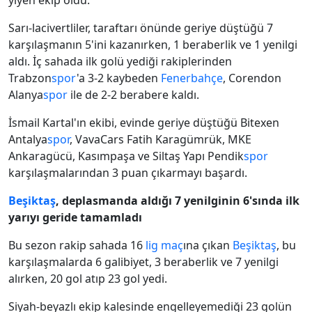
yiyen ekip oldu.
Sarı-lacivertliler, taraftarı önünde geriye düştüğü 7
karşılaşmanın 5'ini kazanırken, 1 beraberlik ve 1 yenilgi
aldı. İç sahada ilk golü yediği rakiplerinden
Trabzon
spor
'a 3-2 kaybeden
Fenerbahçe
, Corendon
Alanya
spor
ile de 2-2 berabere kaldı.
İsmail Kartal'ın ekibi, evinde geriye düştüğü Bitexen
Antalya
spor
, VavaCars Fatih Karagümrük, MKE
Ankaragücü, Kasımpaşa ve Siltaş Yapı Pendik
spor
karşılaşmalarından 3 puan çıkarmayı başardı.
Beşiktaş
, deplasmanda aldığı 7 yenilginin 6'sında ilk
yarıyı geride tamamladı
Bu sezon rakip sahada 16
lig
maç
ına çıkan
Beşiktaş
, bu
karşılaşmalarda 6 galibiyet, 3 beraberlik ve 7 yenilgi
alırken, 20 gol atıp 23 gol yedi.
Siyah-beyazlı ekip kalesinde engelleyemediği 23 golün