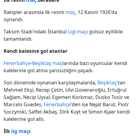
İlk resmi
maç
berabere
Rakipler arasında ilk resmi
maç
, 12 Kasım 1926'da
oynandı.
Taksim Stadı'ndaki İstanbul
Lig
i
maç
ı golsüz eşitlikle
tamamlandı.
Kendi kalesine gol atanlar
Fenerbahçe
-
Beşiktaş
maç
larında bazı oyuncular kendi
kalelerine gol atma şanssızlığını yaşadı.
Son dönemde oynanan karşılaşmalarda,
Beşiktaş
'tan
Mehmet Ekşi, Recep Çetin, Ulvi Güveneroğlu, Ertuğrul
Sağlam, Necip Uysal, Egemen Korkmaz, Dusko Tosic ve
Marcelo Guedes,
Fenerbahçe
'den ise Nejat Barut, Piotr
Soczynski, Saffet Akbaş, Dirk Kuyt ve Simon Kjaer kendi
kalelerine gol attı.
İlk
lig
maç
ı