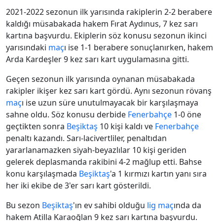
2021-2022 sezonun ilk yarısında rakiplerin 2-2 berabere
kaldığı müsabakada hakem Fırat Aydınus, 7 kez sarı
kartına başvurdu. Ekiplerin söz konusu sezonun ikinci
yarısındaki
maç
ı ise 1-1 berabere sonuçlanırken, hakem
Arda Kardeşler 9 kez sarı kart uygulamasına gitti.
Geçen sezonun ilk yarısında oynanan müsabakada
rakipler ikişer kez sarı kart gördü. Aynı sezonun rövanş
maç
ı ise uzun süre unutulmayacak bir karşılaşmaya
sahne oldu. Söz konusu derbide
Fenerbahçe
1-0 öne
geçtikten sonra
Beşiktaş
10 kişi kaldı ve
Fenerbahçe
penaltı kazandı. Sarı-lacivertliler, penaltıdan
yararlanamazken siyah-beyazlılar 10 kişi geriden
gelerek deplasmanda rakibini 4-2 mağlup etti. Bahse
konu karşılaşmada
Beşiktaş
'a 1 kırmızı kartın yanı sıra
her iki ekibe de 3'er sarı kart gösterildi.
Bu sezon
Beşiktaş
'ın ev sahibi olduğu
lig
maç
ında da
hakem Atilla Karaoğlan 9 kez sarı kartına başvurdu.