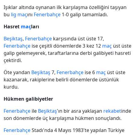
Işıklar altında oynanan ilk karşılaşma özelliğini taşıyan
bu
lig
maç
ını
Fenerbahçe
1-0 galip tamamladı.
Hasret
maç
ları
Beşiktaş
,
Fenerbahçe
karşısında üst üste 17,
Fenerbahçe
ise çeşitli dönemlerde 3 kez 12
maç
üst üste
galip gelemeyerek, taraftarlarına derbi galibiyeti hasreti
çektirdi.
Öte yandan
Beşiktaş
7,
Fenerbahçe
ise 6
maç
üst üste
kazanarak, rakiplerine belirli dönemlerde üstünlük
kurdu.
Hükmen galibiyetler
Fenerbahçe
ile
Beşiktaş
'ın bir asra yaklaşan
rekabet
inde
son dönemlerde üç karşılaşma hükmen sonuçlandı.
Fenerbahçe
Stadı'nda 4 Mayıs 1983'te yapılan Türkiye