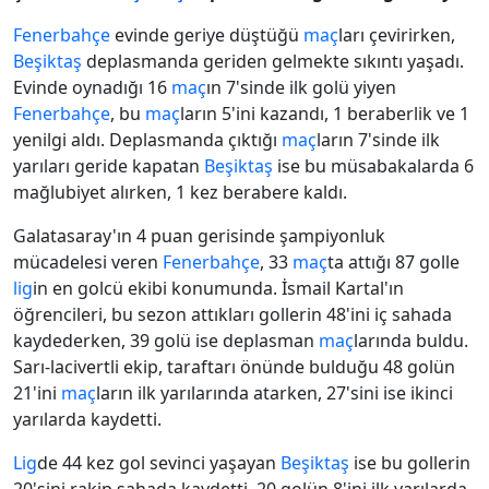
Fenerbahçe
evinde geriye düştüğü
maç
ları çevirirken,
Beşiktaş
deplasmanda geriden gelmekte sıkıntı yaşadı.
Evinde oynadığı 16
maç
ın 7'sinde ilk golü yiyen
Fenerbahçe
, bu
maç
ların 5'ini kazandı, 1 beraberlik ve 1
yenilgi aldı. Deplasmanda çıktığı
maç
ların 7'sinde ilk
yarıları geride kapatan
Beşiktaş
ise bu müsabakalarda 6
mağlubiyet alırken, 1 kez berabere kaldı.
Galatasaray'ın 4 puan gerisinde şampiyonluk
mücadelesi veren
Fenerbahçe
, 33
maç
ta attığı 87 golle
lig
in en golcü ekibi konumunda. İsmail Kartal'ın
öğrencileri, bu sezon attıkları gollerin 48'ini iç sahada
kaydederken, 39 golü ise deplasman
maç
larında buldu.
Sarı-lacivertli ekip, taraftarı önünde bulduğu 48 golün
21'ini
maç
ların ilk yarılarında atarken, 27'sini ise ikinci
yarılarda kaydetti.
Lig
de 44 kez gol sevinci yaşayan
Beşiktaş
ise bu gollerin