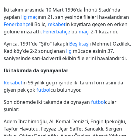
İki takım arasında 10 Mart 1996'da İnönü Stadı'nda
yapılan
lig
maç
ının 21. saniyesinde fileleri havalandıran
Fenerbahçe
li Bolic,
rekabet
in kayıtlara geçen en erken
golüne imza attı.
Fenerbahçe
bu
maç
ı 2-1 kazandı.
Ayrıca, 1991'de "Şifo" lakaplı
Beşiktaş
lı Mehmet Özdilek,
Kadıköy'de 2-2 sonuçlanan
lig
mücadelesinin 37.
saniyesinde sarı-lacivertli ekibin filelerini havalandırdı.
İki takımda da oynayanlar
Rekabet
in 99 yıllık geçmişinde iki takım formasını da
giyen pek çok
futbol
cu bulunuyor.
Son dönemde iki takımda da oynayan
futbol
cular
şunlar:
Adem İbrahimoğlu, Ali Kemal Denizci, Engin İpekoğlu,
Tayfur Havutcu, Feyyaz Uçar, Saffet Sancaklı, Sergen