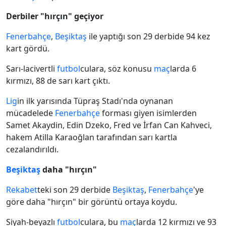
Derbiler "hırçın" geçiyor
Fenerbahçe
,
Beşiktaş
ile yaptığı son 29 derbide 94 kez
kart gördü.
Sarı-lacivertli
futbol
culara, söz konusu
maç
larda 6
kırmızı, 88 de sarı kart çıktı.
Lig
in ilk yarısında Tüpraş Stadı'nda oynanan
mücadelede
Fenerbahçe
forması giyen isimlerden
Samet Akaydin, Edin Dzeko, Fred ve İrfan Can Kahveci,
hakem Atilla Karaoğlan tarafından sarı kartla
cezalandırıldı.
Beşiktaş
daha "hırçın"
Rekabet
teki son 29 derbide
Beşiktaş
,
Fenerbahçe
'ye
göre daha "hırçın" bir görüntü ortaya koydu.
Siyah-beyazlı
futbol
culara, bu
maç
larda 12 kırmızı ve 93