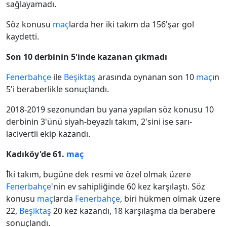
sağlayamadı.
Söz konusu
maç
larda her iki takım da 156'şar gol
kaydetti.
Son 10 derbinin 5'inde kazanan çıkmadı
Fenerbahçe
ile
Beşiktaş
arasında oynanan son 10
maç
ın
5'i beraberlikle sonuçlandı.
2018-2019 sezonundan bu yana yapılan söz konusu 10
derbinin 3'ünü siyah-beyazlı takım, 2'sini ise sarı-
lacivertli ekip kazandı.
Kadıköy'de 61.
maç
İki takım, bugüne dek resmi ve özel olmak üzere
Fenerbahçe
'nin ev sahipliğinde 60 kez karşılaştı. Söz
konusu
maç
larda
Fenerbahçe
, biri hükmen olmak üzere
22,
Beşiktaş
20 kez kazandı, 18 karşılaşma da berabere
sonuçlandı.