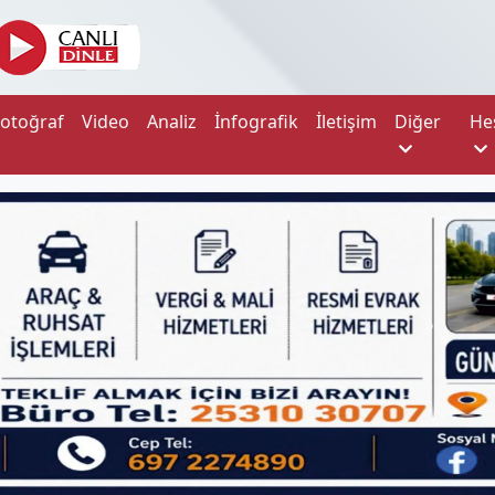
Fotoğraf
Video
Analiz
İnfografik
İletişim
Diğer
He