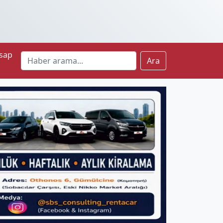
sap
Ara