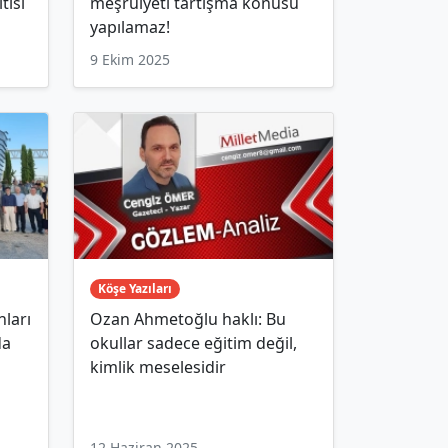
tısı
meşruiyeti tartışma konusu
yapılamaz!
9 Ekim 2025
Köşe Yazıları
nları
Ozan Ahmetoğlu haklı: Bu
da
okullar sadece eğitim değil,
kimlik meselesidir
12 Haziran 2025