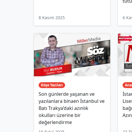
tutu
8 Kasım 2025
6 Ka
Köşe Yazıları
Ana
Son günlerde yaşanan ve
İsta
yazılanlara binaen İstanbul ve
Lise
Batı Trakya’daki azınlık
bağı
okulları üzerine bir
Azın
değerlendirme
15 Eylül 2025
23 