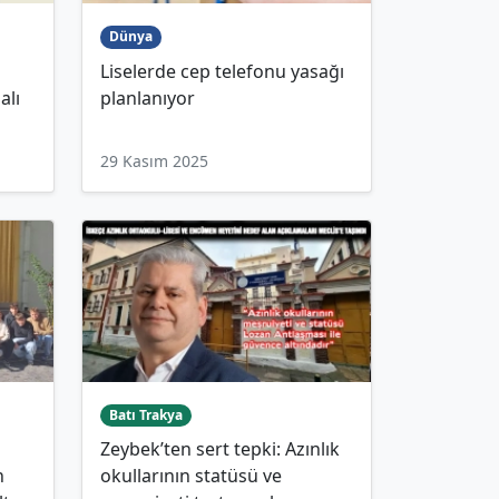
Dünya
Liselerde cep telefonu yasağı
alı
planlanıyor
29 Kasım 2025
Batı Trakya
Zeybek’ten sert tepki: Azınlık
n
okullarının statüsü ve