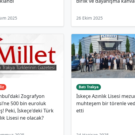
klandı
birlik ve dayanışma kahval
sım 2025
26 Ekim 2025
liz
Batı Trakya
nbul'daki Zografyon
İskeçe Azınlık Lisesi mezu
si’ne 500 bin euroluk
muhteşem bir törenle ve
ş! Peki, İskeçe'deki Türk
etti
lık Lisesi ne olacak?
Temmuz 2025
24 Haziran 2025