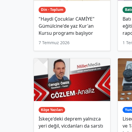
Din - Toplum
Batı
"Haydi Çocuklar CAMİYE"
Batı
Gümülcine'de yaz Kur'an
eğit
Kursu programı başlıyor
rap
7 Temmuz 2026
1 T
Köşe Yazıları
Yun
İskeçe'deki deprem yalnızca
Lise
yeri değil, vicdanları da sarstı
ve 1