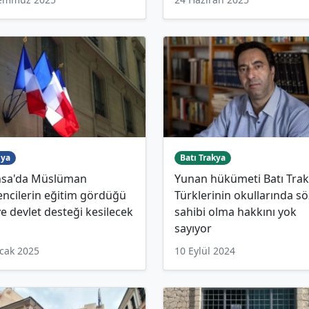
ya
Batı Trakya
nsa'da Müslüman
Yunan hükümeti Batı Tra
ncilerin eğitim gördüğü
Türklerinin okullarında sö
ye devlet desteği kesilecek
sahibi olma hakkını yok
sayıyor
cak 2025
10 Eylül 2024