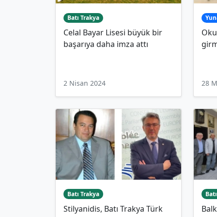
Batı Trakya
Yun
Celal Bayar Lisesi büyük bir
Okul
başarıya daha imza attı
gir
2 Nisan 2024
28 M
Batı Trakya
Batı
Stilyanidis, Batı Trakya Türk
Balk