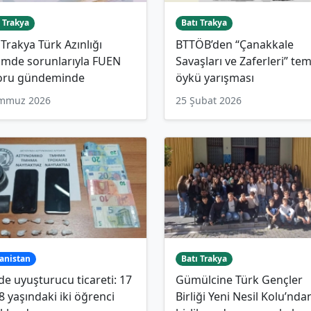
 Trakya
Batı Trakya
 Trakya Türk Azınlığı
BTTÖB’den “Çanakkale
imde sorunlarıyla FUEN
Savaşları ve Zaferleri” tem
oru gündeminde
öykü yarışması
emmuz 2026
25 Şubat 2026
anistan
Batı Trakya
de uyuşturucu ticareti: 17
Gümülcine Türk Gençler
8 yaşındaki iki öğrenci
Birliği Yeni Nesil Kolu’nda