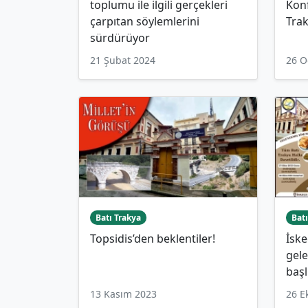
toplumu ile ilgili gerçekleri
Kon
çarpıtan söylemlerini
Trak
sürdürüyor
21 Şubat 2024
26 O
Batı Trakya
Batı
Topsidis’den beklentiler!
İske
gele
başl
13 Kasım 2023
26 E