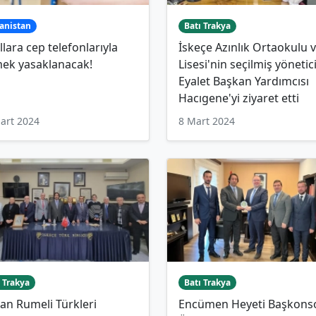
anistan
Batı Trakya
lara cep telefonlarıyla
İskeçe Azınlık Ortaokulu 
mek yasaklanacak!
Lisesi'nin seçilmiş yönetici
Eyalet Başkan Yardımcısı
Hacıgene'yi ziyaret etti
art 2024
8 Mart 2024
 Trakya
Batı Trakya
an Rumeli Türkleri
Encümen Heyeti Başkons