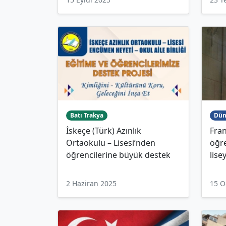
Batı Trakya
Dün
İskeçe (Türk) Azınlık
Fra
Ortaokulu – Lisesi’nden
öğre
öğrencilerine büyük destek
lise
2 Haziran 2025
15 O