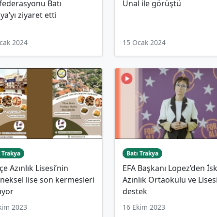
federasyonu Batı
Ünal ile görüştü
ya’yı ziyaret etti
cak 2024
15 Ocak 2024
 Trakya
Batı Trakya
çe Azınlık Lisesi’nin
EFA Başkanı Lopez’den İs
neksel lise son kermesleri
Azınlık Ortaokulu ve Lises
ıyor
destek
kim 2023
16 Ekim 2023