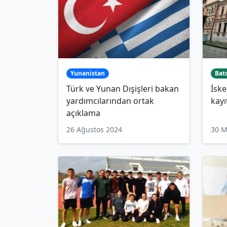
Yunanistan
Batı
Türk ve Yunan Dışişleri bakan
İske
yardımcılarından ortak
kayı
açıklama
26 Ağustos 2024
30 M