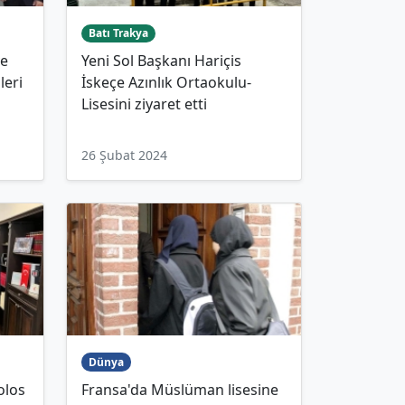
Batı Trakya
ve
Yeni Sol Başkanı Hariçis
leri
İskeçe Azınlık Ortaokulu-
Lisesini ziyaret etti
26 Şubat 2024
Dünya
olos
Fransa'da Müslüman lisesine