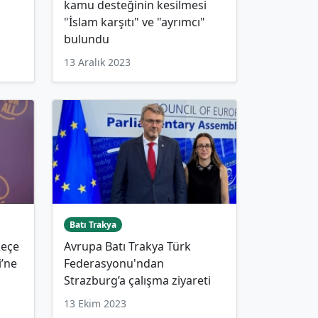
kamu desteğinin kesilmesi
"İslam karşıtı" ve "ayrımcı"
bulundu
13 Aralık 2023
Batı Trakya
keçe
Avrupa Batı Trakya Türk
i’ne
Federasyonu'ndan
Strazburg’a çalışma ziyareti
13 Ekim 2023