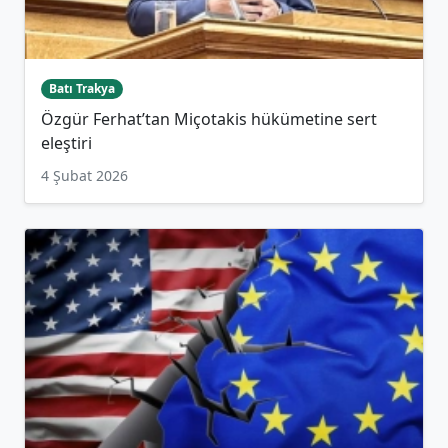
Batı Trakya
Özgür Ferhat’tan Miçotakis hükümetine sert
eleştiri
4 Şubat 2026