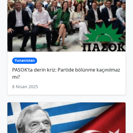
Yunanistan
PASOK’ta derin kriz: Partide bölünme kaçınılmaz
mı?
8 Nisan 2025