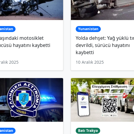
anistan
Yunanistan
aşındaki motosiklet
Yolda dehşet: Yağ yüklü tı
cüsü hayatını kaybetti
devrildi, sürücü hayatını
kaybetti
ralık 2025
10 Aralık 2025
anistan
Batı Trakya