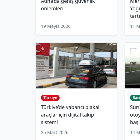
Atina’da geniş güvenlik
Mera
önlemleri
Yoğu
tart
19 Mayıs 2026
11 M
Türkiye
Batı
Türkiye’de yabancı plakalı
Sürü
araçlar için dijital takip
otoy
sistemi
başl
25 Mart 2026
14 M