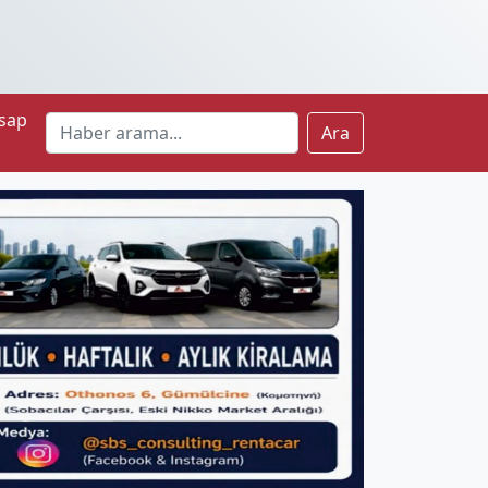
sap
Ara