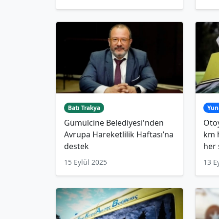
Batı Trakya
Yun
Gümülcine Belediyesi'nden
Otoy
Avrupa Hareketlilik Haftası’na
km h
destek
her 
15 Eylül 2025
13 E