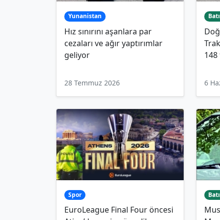
Yunanistan
Batı
Hız sınırını aşanlara par
Doğ
cezaları ve ağır yaptırımlar
Trak
geliyor
148 
28 Temmuz 2026
6 Ha
Spor
Batı
EuroLeague Final Four öncesi
Mus