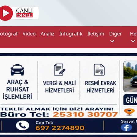
Fotoğraf
Video
Analiz
İnfografik
İletişim
Diğer
He