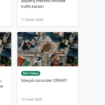
alışveriş merkezi önünde
trafik kazası!
11 Nisan 2026
Batı Trakya
u
İskeçeli sürücüler DİKKAT!
na
14 Ocak 2026