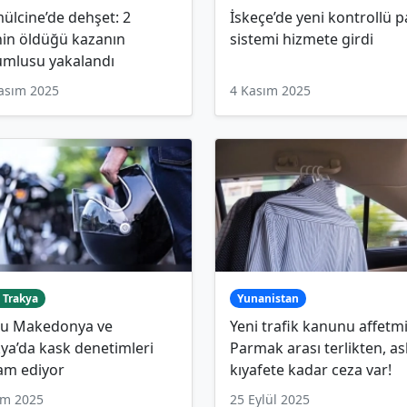
lcine’de dehşet: 2
İskeçe’de yeni kontrollü p
nin öldüğü kazanın
sistemi hizmete girdi
umlusu yakalandı
asım 2025
4 Kasım 2025
 Trakya
Yunanistan
u Makedonya ve
Yeni trafik kanunu affetmi
ya’da kask denetimleri
Parmak arası terlikten, ask
am ediyor
kıyafete kadar ceza var!
im 2025
25 Eylül 2025