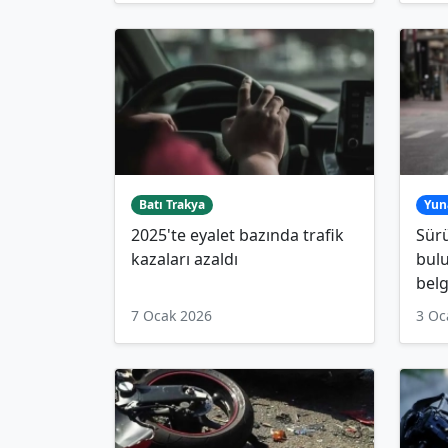
Batı Trakya
Yun
2025'te eyalet bazında trafik
Sürü
kazaları azaldı
bul
belg
7 Ocak 2026
3 Oc