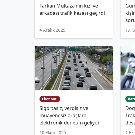
Tarkan Multaza’nın kızı ve
Gümü
arkadaşı trafik kazası geçirdi
kişi
sor
4 Aralık 2025
19 K
Ekonomi
Batı
Sigortasız, vergisiz ve
Doğ
muayenesiz araçlara
Trak
elektronik denetim geliyor
dev
10 Ekim 2025
1 Ek