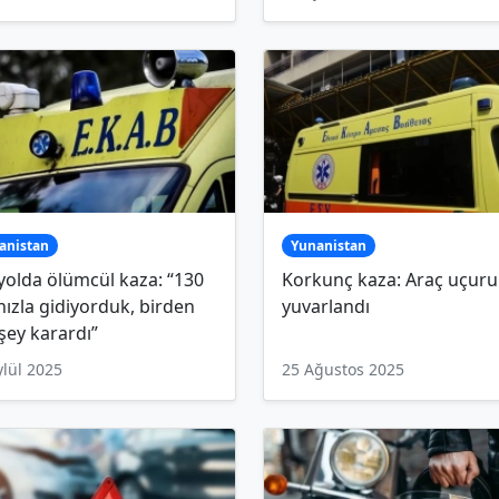
anistan
Yunanistan
olda ölümcül kaza: “130
Korkunç kaza: Araç uçur
ızla gidiyorduk, birden
yuvarlandı
şey karardı”
ylül 2025
25 Ağustos 2025