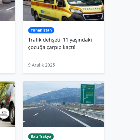
Yunanistan
r
Trafik dehşeti: 11 yaşındaki
çocuğa çarpıp kaçtı!
9 Aralık 2025
Batı Trakya