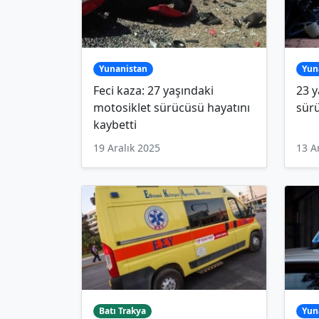
Yunanistan
Yun
Feci kaza: 27 yaşındaki
23 y
motosiklet sürücüsü hayatını
sürü
kaybetti
19 Aralık 2025
13 A
Batı Trakya
Yun