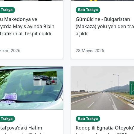
 Trakya
Batı Trakya
u Makedonya ve
Gümülcine - Bulgaristan
ya’da Mayıs ayında 9 bin
(Makaza) yolu yeniden tra
trafik ihlali tespit edildi
açıldı
ziran 2026
28 Mayıs 2026
 Trakya
Batı Trakya
tafçova’daki Hatim
Rodop ili Egnatia Otoyolu