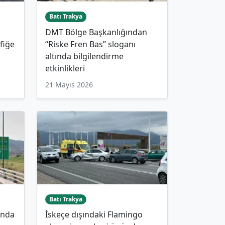
Batı Trakya
DMT Bölge Başkanlığından
fiğe
“Riske Fren Bas” sloganı
altında bilgilendirme
etkinlikleri
21 Mayıs 2026
Batı Trakya
’nda
İskeçe dışındaki Flamingo