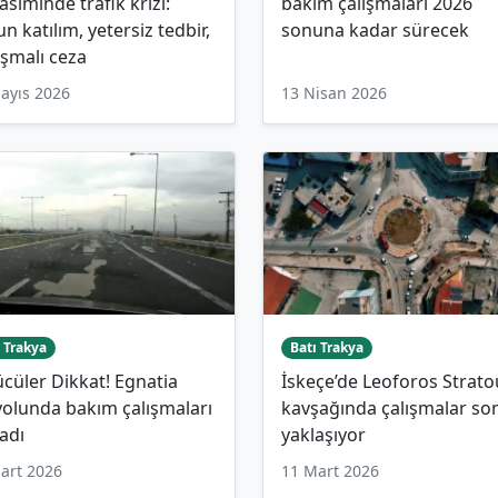
siminde trafik krizi:
bakım çalışmaları 2026
n katılım, yetersiz tedbir,
sonuna kadar sürecek
ışmalı ceza
ayıs 2026
13 Nisan 2026
 Trakya
Batı Trakya
cüler Dikkat! Egnatia
İskeçe’de Leoforos Strato
olunda bakım çalışmaları
kavşağında çalışmalar so
adı
yaklaşıyor
art 2026
11 Mart 2026