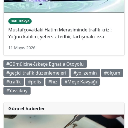
Batı Trakya
Mustafçova’daki Hatim Merasiminde trafik krizi:
Yoğun katılım, yetersiz tedbir, tartışmalı ceza
11 Mayıs 2026
#Gümülcine-İskeçe Egnatia Otoyolu
#geçici trafik düzenlemeleri
#yol zemin
#ölçüm
#trafik
#polis
#hız
#Meşe Kavşağı
#Yassıköy
Güncel haberler