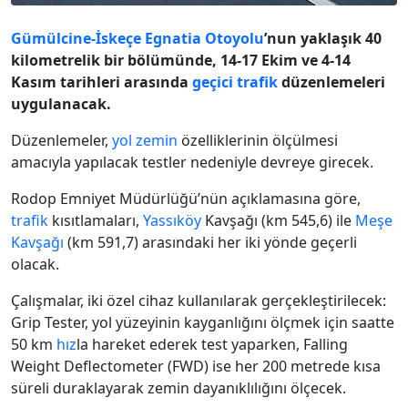
Gümülcine-İskeçe Egnatia Otoyolu
’nun yaklaşık 40
kilometrelik bir bölümünde, 14-17 Ekim ve 4-14
Kasım tarihleri arasında
geçici
trafik
düzenlemeleri
uygulanacak.
Düzenlemeler,
yol zemin
özelliklerinin ölçülmesi
amacıyla yapılacak testler nedeniyle devreye girecek.
Rodop Emniyet Müdürlüğü’nün açıklamasına göre,
trafik
kısıtlamaları,
Yassıköy
Kavşağı (km 545,6) ile
Meşe
Kavşağı
(km 591,7) arasındaki her iki yönde geçerli
olacak.
Çalışmalar, iki özel cihaz kullanılarak gerçekleştirilecek:
Grip Tester, yol yüzeyinin kayganlığını ölçmek için saatte
50 km
hız
la hareket ederek test yaparken, Falling
Weight Deflectometer (FWD) ise her 200 metrede kısa
süreli duraklayarak zemin dayanıklılığını ölçecek.