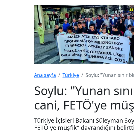
Ana sayfa
Türkiye
Soylu: "Yunan sınır b
Soylu: "Yunan sını
cani, FETÖ'ye müş
Türkiye İçişleri Bakanı Süleyman Soyl
FETÖ'ye müşfik" davrandığını belirtti