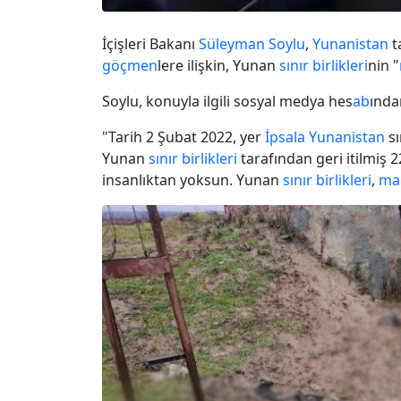
İçişleri Bakanı
Süleyman Soylu
,
Yunanistan
t
göçmen
lere ilişkin, Yunan
sınır birlikleri
nin "
Soylu, konuyla ilgili sosyal medya hes
ab
ında
"Tarih 2 Şubat 2022, yer
İpsala
Yunanistan
sı
Yunan
sınır birlikleri
tarafından geri itilmiş 
insanlıktan yoksun. Yunan
sınır birlikleri
,
ma