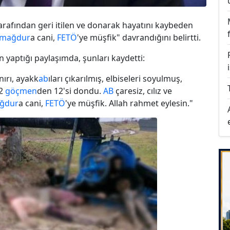
arafından geri itilen ve donarak hayatını kaybeden
mağdur
a cani,
FETÖ
'ye müşfik" davrandığını belirtti.
n yaptığı paylaşımda, şunları kaydetti:
nırı, ayakk
ab
ıları çıkarılmış, elbiseleri soyulmuş,
22
göçmen
den 12'si dondu.
AB
çaresiz, cılız ve
ğdur
a cani,
FETÖ
'ye müşfik. Allah rahmet eylesin."