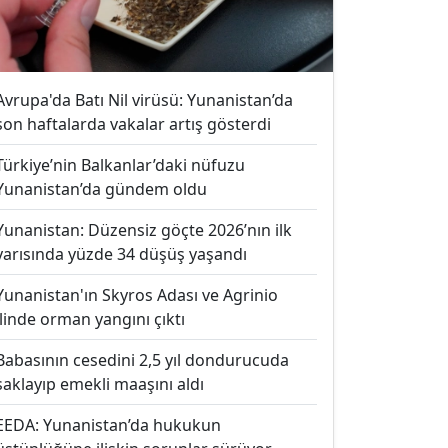
Avrupa'da Batı Nil virüsü: Yunanistan’da
son haftalarda vakalar artış gösterdi
Türkiye’nin Balkanlar’daki nüfuzu
Yunanistan’da gündem oldu
Yunanistan: Düzensiz göçte 2026’nın ilk
yarısında yüzde 34 düşüş yaşandı
Yunanistan'ın Skyros Adası ve Agrinio
ilinde orman yangını çıktı
Babasının cesedini 2,5 yıl dondurucuda
saklayıp emekli maaşını aldı
EEDA: Yunanistan’da hukukun