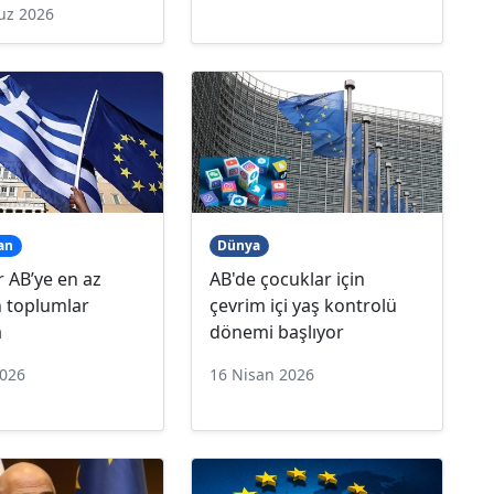
uz 2026
an
Dünya
 AB’ye en az
AB'de çocuklar için
 toplumlar
çevrim içi yaş kontrolü
a
dönemi başlıyor
2026
16 Nisan 2026