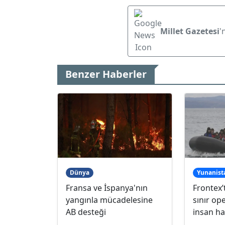
Millet Gazetesi
'
Benzer Haberler
Dünya
Yunanist
Fransa ve İspanya'nın
Frontex’
yangınla mücadelesine
sınır op
AB desteği
insan ha