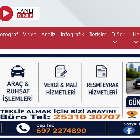
Fotoğraf
Video
Analiz
İnfografik
İletişim
Diğer
He