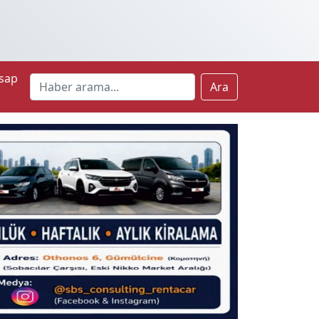
sap
Ara