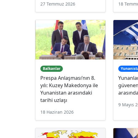
27 Temmuz 2026
18 Temm
Balkanlar
Yunanist
Prespa Anlaşması’nın 8.
Yunanlar
yılı: Kuzey Makedonya ile
güvenen
Yunanistan arasındaki
arasınd
tarihi uzlaşı
9 Mayıs 
18 Haziran 2026