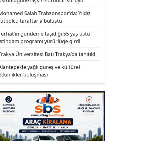
üstünlüğüne ilişkin sorunlar sürüyor
Mohamed Salah Trabzonspor’da: Yıldız
futbolcu taraftarla buluştu
Ferhat’ın gündeme taşıdığı 55 yaş üstü
istihdam programı yürürlüğe girdi
Trakya Üniversitesi Batı Trakya’da tanıtıldı
Alantepe’de yağlı güreş ve kültürel
etkinlikler buluşması