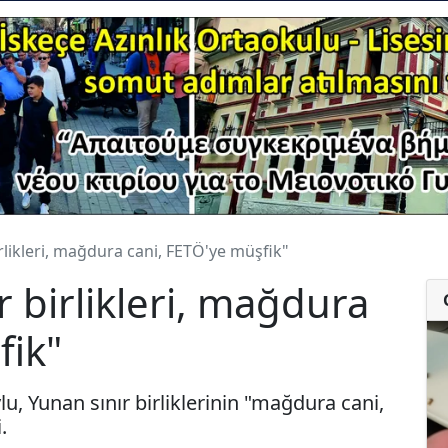
irlikleri, mağdura cani, FETÖ'ye müşfik"
r birlikleri, mağdura
fik"
u, Yunan sınır birliklerinin "mağdura cani,
.