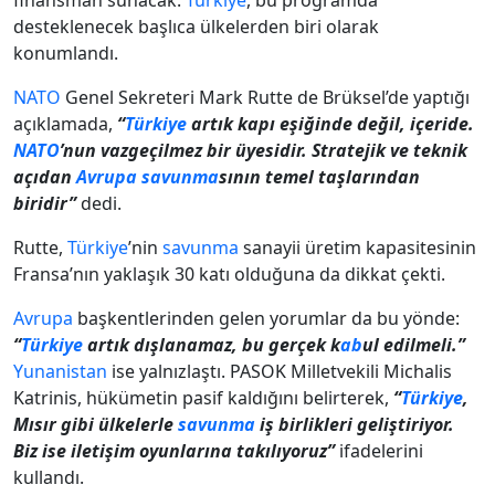
finansman sunacak.
Türkiye
, bu programda
desteklenecek başlıca ülkelerden biri olarak
konumlandı.
NATO
Genel Sekreteri Mark Rutte de Brüksel’de yaptığı
açıklamada,
“
Türkiye
artık kapı eşiğinde değil, içeride.
NATO
’nun vazgeçilmez bir üyesidir. Stratejik ve teknik
açıdan
Avrupa
savunma
sının temel taşlarından
biridir”
dedi.
Rutte,
Türkiye
’nin
savunma
sanayii üretim kapasitesinin
Fransa’nın yaklaşık 30 katı olduğuna da dikkat çekti.
Avrupa
başkentlerinden gelen yorumlar da bu yönde:
“
Türkiye
artık dışlanamaz, bu gerçek k
ab
ul edilmeli.”
Yunanistan
ise yalnızlaştı. PASOK Milletvekili Michalis
Katrinis, hükümetin pasif kaldığını belirterek,
“
Türkiye
,
Mısır gibi ülkelerle
savunma
iş birlikleri geliştiriyor.
Biz ise iletişim oyunlarına takılıyoruz”
ifadelerini
kullandı.