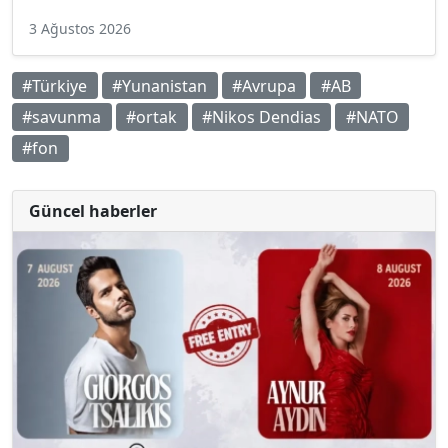
3 Ağustos 2026
#Türkiye
#Yunanistan
#Avrupa
#AB
#savunma
#ortak
#Nikos Dendias
#NATO
#fon
Güncel haberler