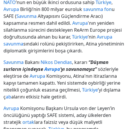
NATO
’nun en büyük ikinci ordusuna sahip
Türkiye
,
Avrupa
Birliği’nin 800 milyar euroluk
savunma
fon
u
SAFE (
Savunma
Altyapısını Güçlendirme Aracı)
kapsamına resmen dahil edildi.
Avrupa
'nın yeniden
silahlanma sürecini destekleyen ReArm Europe projesi
doğrultusunda alınan bu karar,
Türkiye
’nin
Avrupa
savunma
sındaki rolünü pekiştirirken, Atina yönetiminin
diplomatik girişimlerini boşa çıkardı.
Savunma
Bakanı
Nikos Dendias
, kararı
“Düşman
surların içindeyse
Avrupa
’yı savunamayız”
sözleriyle
eleştirse de
Avrupa
Komisyonu, Atina'nın itirazlarına
kapıyı tamamen kapattı. Yeni sistemde oybirliği yerine
nitelikli çoğunluk esasına geçilmesi,
Türkiye
’yi dışlama
ç
ab
alarını etkisiz hale getirdi.
Avrupa
Komisyonu Başkanı Ursula von der Leyen’in
öncülüğünü yaptığı SAFE sistemi, aday ülkelerden
stratejik
ortak
lara faizsiz veya düşük maliyetli