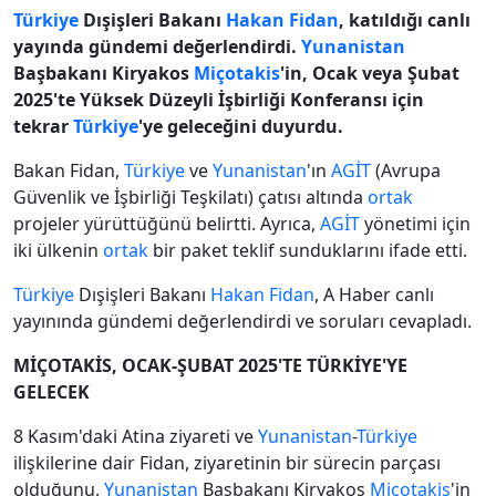
Türkiye
Dışişleri Bakanı
Hakan Fidan
, katıldığı canlı
yayında gündemi değerlendirdi.
Yunanistan
Başbakanı Kiryakos
Miçotakis
'in, Ocak veya Şubat
2025'te Yüksek Düzeyli İşbirliği Konferansı için
tekrar
Türkiye
'ye geleceğini duyurdu.
Bakan Fidan,
Türkiye
ve
Yunanistan
'ın
AGİT
(Avrupa
Güvenlik ve İşbirliği Teşkilatı) çatısı altında
ortak
projeler yürüttüğünü belirtti. Ayrıca,
AGİT
yönetimi için
iki ülkenin
ortak
bir paket teklif sunduklarını ifade etti.
Türkiye
Dışişleri Bakanı
Hakan Fidan
, A Haber canlı
yayınında gündemi değerlendirdi ve soruları cevapladı.
MİÇOTAKİS, OCAK-ŞUBAT 2025'TE TÜRKİYE'YE
GELECEK
8 Kasım'daki Atina ziyareti ve
Yunanistan
-
Türkiye
ilişkilerine dair Fidan, ziyaretinin bir sürecin parçası
olduğunu,
Yunanistan
Başbakanı Kiryakos
Miçotakis
'in