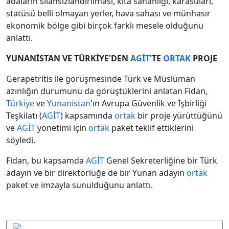
adaların silahsızlandırılması, kıta sahanlığı, karasuları,
statüsü belli olmayan yerler, hava sahası ve münhasır
ekonomik bölge gibi birçok farklı mesele olduğunu
anlattı.
YUNANİSTAN VE TÜRKİYE'DEN
AGİT
'TE
ORTAK
PROJE
Gerapetritis ile görüşmesinde Türk ve Müslüman
azınlığın durumunu da görüştüklerini anlatan Fidan,
Türkiye
ve
Yunanistan
'ın Avrupa Güvenlik ve İşbirliği
Teşkilatı (
AGİT
) kapsamında
ortak
bir proje yürüttüğünü
ve
AGİT
yönetimi için
ortak
paket teklif ettiklerini
söyledi.
Fidan, bu kapsamda
AGİT
Genel Sekreterliğine bir Türk
adayın ve bir direktörlüğe de bir Yunan adayın
ortak
paket ve imzayla sunulduğunu anlattı.