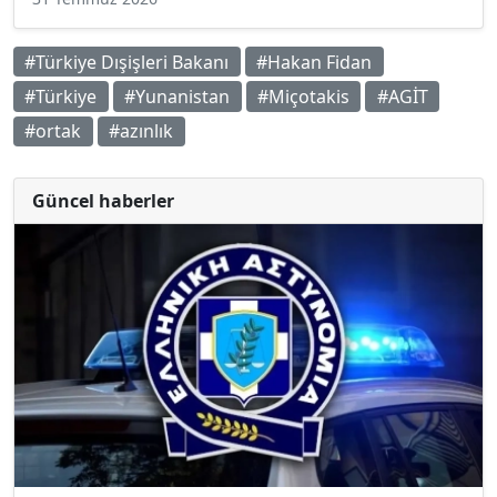
#Türkiye Dışişleri Bakanı
#Hakan Fidan
#Türkiye
#Yunanistan
#Miçotakis
#AGİT
#ortak
#azınlık
Güncel haberler