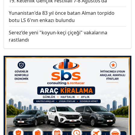
19. Ketenlik Gençlik Festivali 7-8 Ağustos'da
Yunanistan'da 83 yıl önce batan Alman torpido
botu LS 6'nın enkazı bulundu
Serez’de yeni "koyun-keçi çiçeği" vakalarına
rastlandı