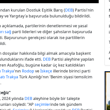
ından kurulan Dostluk Eşitlik Barış (
DEB
) Partisi'nin
ay ve Yargıtay'a başvuruda bulunulduğu bildirildi.
ğı açıklamada, partilerinin denetlenmesi ve yasal
ırı sağ
parti liderleri ve diğer şahısların başvuruda
. Başvurunun gerekçesi olarak ise partililerin
ldi.
kin dosyalar hakkında bilgi almak amacıyla başkent
lunduklarını ifade etti.
DEB
Partisi aleyhine yapılan
diren Asafoğlu, bugüne kadar üç kez katıldıkları
ı Trakya
'nın
Rodop
ve
İskeçe
illerinde birinci parti
atı Trakya
Türk Azınlığı'nın 'Benim siyasi temsilcim
.
eğiz"
, 2024 yılında
DEB
aleyhine böyle bir talepte
unları söyledi: "AP
seçimler
inde tek gündem