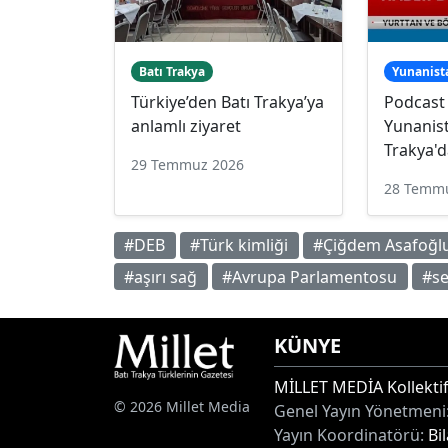
Batı Trakya
Yunanist
Türkiye’den Batı Trakya’ya
Podcast
anlamlı ziyaret
Yunanist
Trakya'd
29 Temmuz 2026
28 Temm
#DEB
#Türk kimliği
#Çiğdem Asafoğl
#aşırı sağ
#Avrupa Parlamentosu
#se
KÜNYE
MİLLET MEDİA Kollektif
© 2026 Millet Media
Genel Yayın Yönetmeni
Yayın Koordinatörü:
Bi