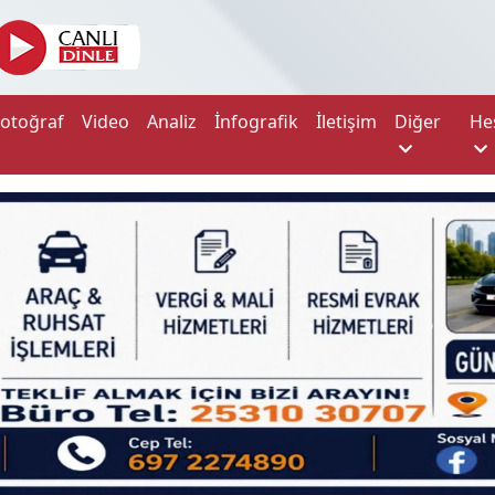
Fotoğraf
Video
Analiz
İnfografik
İletişim
Diğer
He