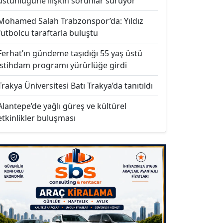
üstünlüğüne ilişkin sorunlar sürüyor
Mohamed Salah Trabzonspor’da: Yıldız
futbolcu taraftarla buluştu
Ferhat’ın gündeme taşıdığı 55 yaş üstü
istihdam programı yürürlüğe girdi
Trakya Üniversitesi Batı Trakya’da tanıtıldı
Alantepe’de yağlı güreş ve kültürel
etkinlikler buluşması