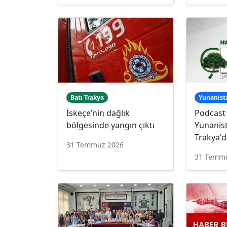
Batı Trakya
Yunanist
İskeçe’nin dağlık
Podcast
bölgesinde yangın çıktı
Yunanist
Trakya'd
31 Temmuz 2026
31 Temm