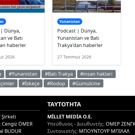
an
Yunanistan
 | Dünya,
Podcast | Dünya,
an ve Batı
Yunanistan ve Batı
an haberler
Trakya'dan haberler
uz 2026
27 Temmuz 2026
u
#Yunanistan
#Batı Trakya
#insan hakları
çimler
#İskeçe
#Rodop
#Gümülcine
ΤΑΥΤΟΤΗΤΑ
 Şirketi
MİLLET MEDİA O.E.
:
Cengiz ÖMER
Υπεύθυνος - Διευθυντής:
ΟΜΕΡ ΖΕΝΓΚ
lal BUDUR
Συντονιστής:
ΜΠΟΥΝΤΟΥΡ ΜΠΙΛΑΛ