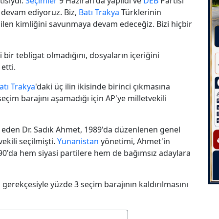
isiydi.
Seçimler
9 Haziran'da yapıldı ve
DEB
Partisi
 devam ediyoruz. Biz,
Batı Trakya
Türklerinin
dilen kimliğini savunmaya devam edeceğiz. Bizi hiçbir
ir tebligat olmadığını, dosyaların içeriğini
etti.
atı Trakya
'daki üç ilin ikisinde birinci çıkmasına
im barajını aşamadığı için AP'ye milletvekili
e eden Dr. Sadık Ahmet, 1989'da düzenlenen genel
ekili seçilmişti.
Yunanistan
yönetimi, Ahmet'in
90'da hem siyasi partilere hem de bağımsız adaylara
ği gerekçesiyle yüzde 3 seçim barajının kaldırılmasını