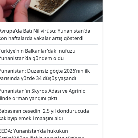
Avrupa'da Batı Nil virüsü: Yunanistan’da
son haftalarda vakalar artış gösterdi
Türkiye’nin Balkanlar’daki nüfuzu
Yunanistan’da gündem oldu
Yunanistan: Düzensiz göçte 2026’nın ilk
yarısında yüzde 34 düşüş yaşandı
Yunanistan'ın Skyros Adası ve Agrinio
ilinde orman yangını çıktı
Babasının cesedini 2,5 yıl dondurucuda
saklayıp emekli maaşını aldı
EEDA: Yunanistan’da hukukun