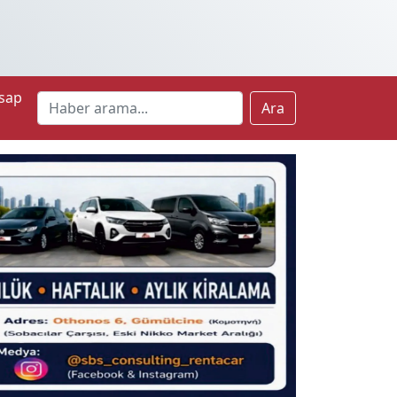
sap
Ara