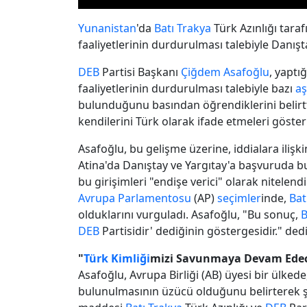
Yunanistan
'da
Batı Trakya
Türk Azınlığı taraf
faaliyetlerinin durdurulması talebiyle Danışt
DEB
Partisi Başkanı
Çiğdem Asafoğlu
, yaptı
faaliyetlerinin durdurulması talebiyle bazı
aş
bulunduğunu basından öğrendiklerini belirtti
kendilerini Türk olarak ifade etmeleri gösteri
Asafoğlu, bu gelişme üzerine, iddialara iliş
Atina'da Danıştay ve Yargıtay'a başvuruda bu
bu girişimleri "endişe verici" olarak nitelen
Avrupa Parlamentosu
(AP)
seçimler
inde,
Bat
olduklarını vurguladı. Asafoğlu, "Bu sonuç,
B
DEB
Partisidir' dediğinin göstergesidir." dedi
"
Türk Kimliği
mizi Savunmaya Devam Edec
Asafoğlu, Avrupa Birliği (AB) üyesi bir ülkede
bulunulmasının üzücü olduğunu belirterek ş