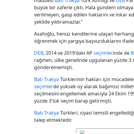
maddesi
Batı Trakya
Türk Azınlığı ve
DEB
Part
büyük bir zaferle çıktı. Hala gündem olmaya
verilmeyen, gasp edilen haklarını ve inkar e
şekilde yıldıramazlar."
Asafoğlu, henüz kendilerine ulaşan herhangi b
öğrenmek için yargıya başvurduklarını ifade 
DEB
, 2014 ve 2019'daki AP
seçimler
inde de
B
rağmen, ülke genelinde uygulanan yüzde 3 seç
gönderememişti.
Batı Trakya
Türklerinin hakları için mücadel
seçimler
de yüksek oy alarak bağımsız milletv
seçilmesini engellemek amacıyla 24 Ekim 19
yüzde 3'lük seçim barajı getirmişti.
Batı Trakya
Türkleri, siyasi temsili engelledi
talep etmektedir.