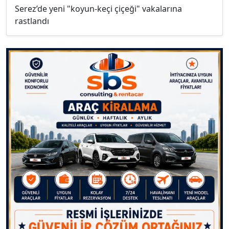
Serez’de yeni "koyun-keçi çiçeği" vakalarına
rastlandı