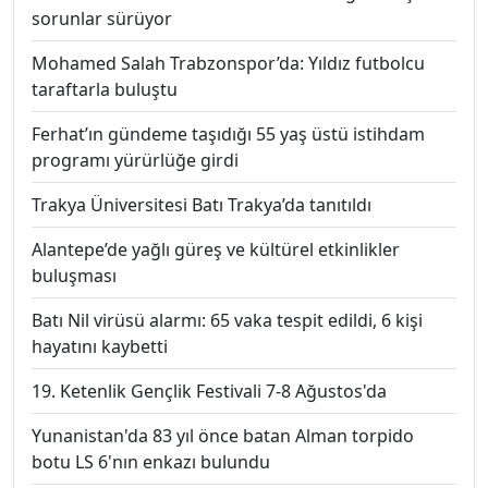
sorunlar sürüyor
Mohamed Salah Trabzonspor’da: Yıldız futbolcu
taraftarla buluştu
Ferhat’ın gündeme taşıdığı 55 yaş üstü istihdam
programı yürürlüğe girdi
Trakya Üniversitesi Batı Trakya’da tanıtıldı
Alantepe’de yağlı güreş ve kültürel etkinlikler
buluşması
Batı Nil virüsü alarmı: 65 vaka tespit edildi, 6 kişi
hayatını kaybetti
19. Ketenlik Gençlik Festivali 7-8 Ağustos'da
Yunanistan'da 83 yıl önce batan Alman torpido
botu LS 6'nın enkazı bulundu