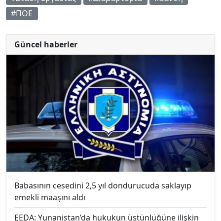
#ΠΟΕ
Güncel haberler
Babasının cesedini 2,5 yıl dondurucuda saklayıp
emekli maaşını aldı
EEDA: Yunanistan’da hukukun üstünlüğüne ilişkin