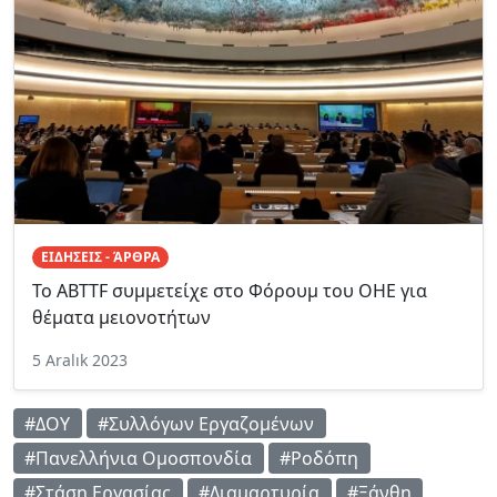
ΕΙΔΗΣΕΙΣ - ΆΡΘΡΑ
Το ABTTF συμμετείχε στο Φόρουμ του ΟΗΕ για
θέματα μειονοτήτων
5 Aralık 2023
#ΔΟΥ
#Συλλόγων Εργαζομένων
#Πανελλήνια Ομοσπονδία
#Ροδόπη
#Στάση Εργασίας
#Διαμαρτυρία
#Ξάνθη