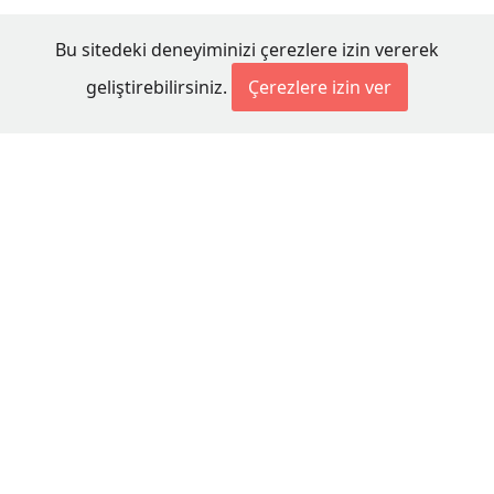
Bu sitedeki deneyiminizi çerezlere izin vererek
geliştirebilirsiniz.
Çerezlere izin ver
© 2026 Millet Media
KÜNYE
MİLLET MEDİA Kollektif Şirketi
Genel Yayın Yönetmeni:
Cengiz ÖMER
Yayın Koordinatörü:
Bilal BUDUR