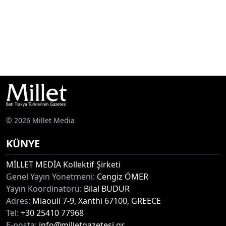
© 2026 Millet Media
KÜNYE
MİLLET MEDİA Kollektif Şirketi
Genel Yayın Yönetmeni:
Cengiz ÖMER
Yayın Koordinatörü:
Bilal BUDUR
Adres:
Miaouli 7-9, Xanthi 67100, GREECE
Tel:
+30 25410 77968
E-posta:
info@milletgazetesi.gr