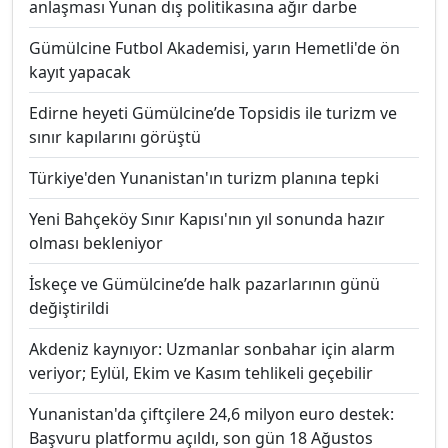
anlaşması Yunan dış politikasına ağır darbe
Gümülcine Futbol Akademisi, yarın Hemetli'de ön
kayıt yapacak
Edirne heyeti Gümülcine’de Topsidis ile turizm ve
sınır kapılarını görüştü
Türkiye'den Yunanistan'ın turizm planına tepki
Yeni Bahçeköy Sınır Kapısı'nın yıl sonunda hazır
olması bekleniyor
İskeçe ve Gümülcine’de halk pazarlarının günü
değiştirildi
Akdeniz kaynıyor: Uzmanlar sonbahar için alarm
veriyor; Eylül, Ekim ve Kasım tehlikeli geçebilir
Yunanistan'da çiftçilere 24,6 milyon euro destek:
Başvuru platformu açıldı, son gün 18 Ağustos