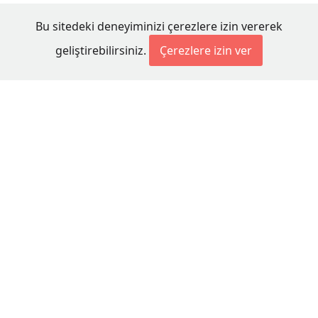
Bu sitedeki deneyiminizi çerezlere izin vererek
geliştirebilirsiniz.
Çerezlere izin ver
© 2026 Millet Media
KÜNYE
MİLLET MEDİA Kollektif Şirketi
Genel Yayın Yönetmeni:
Cengiz ÖMER
Yayın Koordinatörü:
Bilal BUDUR
Adres:
Miaouli 7-9, Xanthi 67100, GREECE