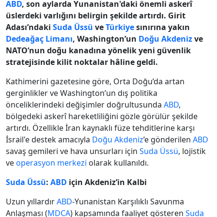
ABD
, son aylarda Yunanistan'daki önemli askerî
üslerdeki varlığını belirgin şekilde artırdı. Girit
Adası’ndaki
Suda Üssü
ve
Türkiye
sınırına yakın
Dedeağaç Limanı
, Washington’un
Doğu Akdeniz
ve
NATO’nun doğu kanadına yönelik yeni güvenlik
stratejisinde kilit noktalar hâline geldi.
Kathimerini gazetesine göre, Orta Doğu’da artan
gerginlikler ve Washington’un dış politika
önceliklerindeki değişimler doğrultusunda
ABD
,
bölgedeki askerî hareketliliğini gözle görülür şekilde
artırdı. Özellikle İran kaynaklı füze tehditlerine karşı
İsrail'e destek amacıyla
Doğu Akdeniz
’e gönderilen
ABD
savaş gemileri ve hava unsurları için
Suda Üssü
, lojistik
ve
operasyon merkezi
olarak kullanıldı.
Suda Üssü
:
ABD
için Akdeniz’in Kalbi
Uzun yıllardır
ABD
-Yunanistan Karşılıklı Savunma
Anlaşması (
MDCA
) kapsamında faaliyet gösteren
Suda