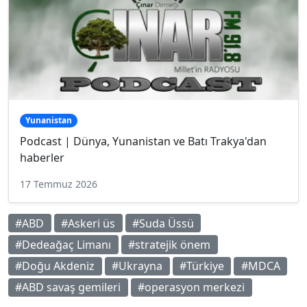
Yunanistan
Podcast | Dünya, Yunanistan ve Batı Trakya'dan
haberler
17 Temmuz 2026
#ABD
#Askeri üs
#Suda Üssü
#Dedeağaç Limanı
#stratejik önem
#Doğu Akdeniz
#Ukrayna
#Türkiye
#MDCA
#ABD savaş gemileri
#operasyon merkezi