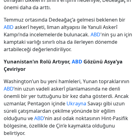
olmayan ülkelerin sınırlı erişimi nedeniyle, Dedeağaç’ın
önemi daha da arttı.
Temmuz ortasında Dedeağaç’a gelmesi beklenen bir
ABD
askerî heyeti, liman altyapısı ile Yanuli Askerî
Kampı’nda incelemelerde bulunacak.
ABD
'nin şu an için
kamptaki varlığı sınırlı olsa da ilerleyen dönemde
artabileceği değerlendiriliyor.
Yunanistan’ın Rolü Artıyor,
ABD
Gözünü Asya’ya
Çeviriyor
Washington’un bu yeni hamleleri, Yunan topraklarının
ABD
’nin uzun vadeli askerî planlamasında ne denli
önemli bir yer tuttuğunu bir kez daha gösterdi. Ancak
uzmanlar, Pentagon içinde
Ukrayna
Savaşı gibi uzun
süreli çatışmalardan çekilme yönünde bir eğilim
olduğunu ve
ABD
’nin asıl odak noktasının Hint-Pasifik
bölgesine, özellikle de Çin’e kaymakta olduğunu
belirtiyor.