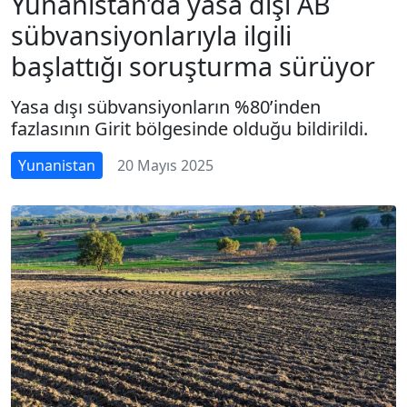
Yunanistan’da yasa dışı AB
sübvansiyonlarıyla ilgili
başlattığı soruşturma sürüyor
Yasa dışı sübvansiyonların %80’inden
fazlasının Girit bölgesinde olduğu bildirildi.
Yunanistan
20 Mayıs 2025