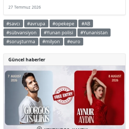
27 Temmuz 2026
#savcı
#avrupa
#opekepe
#AB
#sübvansiyon
#Yunan polisi
#Yunanistan
#soruşturma
#milyon
#euro
Güncel haberler