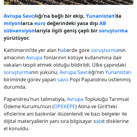
Avrupa
Savcı
lığı’na bağlı bir ekip,
Yunanistan
’da
milyon
larca
euro
değerindeki yasa dışı
AB
sübvansiyon
larıyla ilgili geniş çaplı bir
soruşturma
yürütüyor.
Kathimerini’de yer alan h
ab
erde göre
soruşturma
nın
amacının
Avrupa
fonlarının kötüye kullanımına dair
vakaları tespit etmek olduğu bildirildi. Ülke çapındaki
soruşturma
nın yükünü,
Avrupa
Savcı
lığı’nın
Yunanistan
biriminde görev yapan
savcı
Popi Papandreu üstlenmiş
durumda.
Papandreu’nun talimatıyla,
Avrupa
Topluluğu Tarımsal
Ödeme Kurumu’nun (
OPEKEPE
) Atina ve Girit’teki
ofislerine ani baskınlar düzenlendi ve bazı belgeler ile
dijital materyallerin yanı sıra bilgisayar s
ab
it disklerine
el konuldu.