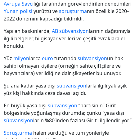
Avrupa
Savcı
lığı tarafından görevlendirilen denetimleri
Yunan polisi
yürüttü ve
soruşturma
nın özellikle 2020–
2022 dönemini kapsadığı bildirildi.
Yapılan baskınlarda,
AB
sübvansiyon
larının dağıtımıyla
ilgili belgeler, bilgisayar verileri ve çeşitli evraklara el
konuldu.
Yüz
milyon
larca
euro
tutarında
sübvansiyon
un hak
sahibi olmayan kişilere (örneğin sahte çiftçilere ve
hayvancılara) verildiğine dair şikayetler bulunuyor.
Şu ana kadar yasa dışı
sübvansiyon
larla ilgili yaklaşık
yüz kişi hakkında ceza davası açıldı.
En büyük yasa dışı
sübvansiyon
“partisinin” Girit
bölgesinde yoğunlaşmış durumda; çünkü “yasa dışı
sübvansiyon
ların %80’inden fazlası Girit’i ilgilendiriyor.”
Soruşturma
halen sürdüğü ve tüm yönleriyle