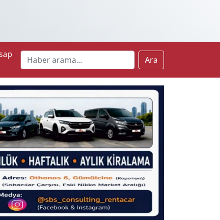
sap
Ara