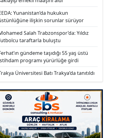
saklayıp emekli maaşını aldı
EEDA: Yunanistan’da hukukun
üstünlüğüne ilişkin sorunlar sürüyor
Mohamed Salah Trabzonspor’da: Yıldız
futbolcu taraftarla buluştu
Ferhat’ın gündeme taşıdığı 55 yaş üstü
istihdam programı yürürlüğe girdi
Trakya Üniversitesi Batı Trakya’da tanıtıldı