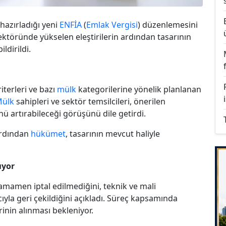
azırladığı yeni
ENFİA
(
Emlak Vergisi
) düzenlemesini
ktöründe yükselen eleştirilerin ardından tasarının
ldirildi.
iterleri ve bazı
mülk
kategorilerine yönelik planlanan
ülk
sahipleri ve sektör temsilcileri, önerilen
nü artırabileceği görüşünü dile getirdi.
ardından
hükümet
, tasarının mevcut haliyle
ıyor
amamen iptal edilmediğini, teknik ve mali
yla geri çekildiğini açıkladı. Süreç kapsamında
inin alınması bekleniyor.