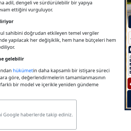
a adil, dengeli ve sürdürülebilir bir yapıya
vam ettiğini vurguluyor.
diriyor
ul sahibini doğrudan etkileyen temel vergiler
inde yapılacak her değişiklik, hem hane bütçeleri hem
diliyor.
e gelebilir
dından
hükümet
in daha kapsamlı bir istişare süreci
nlara göre, değerlendirmelerin tamamlanmasının
e farklı bir model ve içerikle yeniden gündeme
ni Google haberlerde takip ediniz.