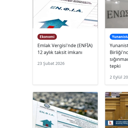
Ekonomi
Yunanist
Emlak Vergisi'nde (ENFİA)
Yunanist
12 aylık taksit imkanı
Birliği'
sığınmac
23 Şubat 2026
tepki
2 Eylül 2