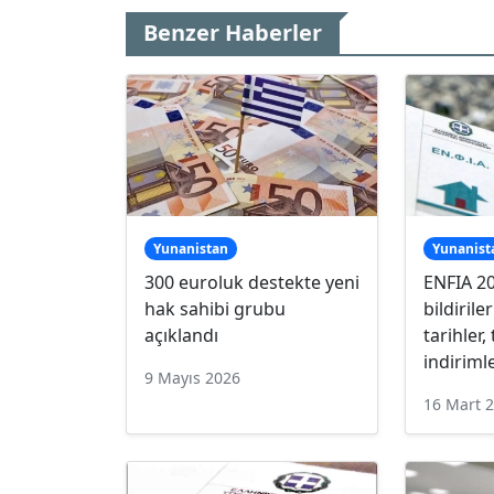
Benzer Haberler
Yunanistan
Yunanist
300 euroluk destekte yeni
ENFIA 20
hak sahibi grubu
bildirile
açıklandı
tarihler,
indiriml
9 Mayıs 2026
16 Mart 