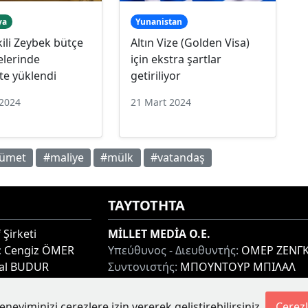
ya
Yunanistan
kili Zeybek bütçe
Altın Vize (Golden Visa)
lerinde
için ekstra şartlar
e yüklendi
getiriliyor
 2024
21 Mart 2024
ümet
#maliye
#mülk
#vatandaş
ΤΑΥΤΟΤΗΤΑ
 Şirketi
MİLLET MEDİA O.E.
:
Cengiz ÖMER
Υπεύθυνος - Διευθυντής:
ΟΜΕΡ ΖΕΝΓΚ
lal BUDUR
Συντονιστής:
ΜΠΟΥΝΤΟΥΡ ΜΠΙΛΑΛ
thi 67100, GREECE
Διεύθυνση:
ΜΙΑΟΥΛΗ 7-9, ΞΑΝΘΗ 671
Τηλ:
+30 25410 77968
eneyiminizi çerezlere izin vererek geliştirebilirsiniz.
Çerezl