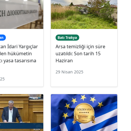
an
Batı Trakya
an İdari Yargıçlar
Arsa temizliği için süre
nden hükümetin
uzatıldı: Son tarih 15
ı yasa tasarısına
Haziran
29 Nisan 2025
025