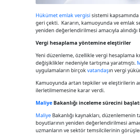
Hükümet
emlak vergisi
sistemi kapsamında h
geri çekti. Kararın, kamuoyunda ve emlak se
yeniden değerlendirilmesi amacıyla alındığı bi
Vergi hesaplama yöntemine eleştiriler
Yeni düzenleme, özellikle vergi hesaplama kr
değişiklikler nedeniyle tartışma yaratmıştı.
M
uygulamaların birçok
vatandaş
ın vergi yükü
Kamuoyunda artan tepkiler ve eleştirilerin 
ilerletilmemesine karar verdi.
Maliye
Bakanlığı inceleme sürecini başlat
Maliye
Bakanlığı kaynakları, düzenlemenin t
boyutlarının yeniden değerlendirilmesi amacı
uzmanların ve sektör temsilcilerinin görüşler