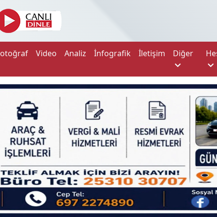
Fotoğraf
Video
Analiz
İnfografik
İletişim
Diğer
He