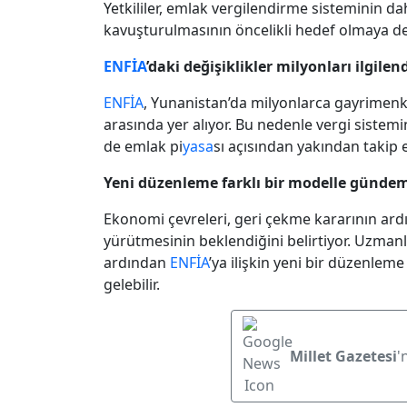
Yetkililer, emlak vergilendirme sisteminin dah
kavuşturulmasının öncelikli hedef olmaya de
ENFİA
’daki değişiklikler milyonları ilgilen
ENFİA
, Yunanistan’da milyonlarca gayrimenk
arasında yer alıyor. Bu nedenle vergi sistem
de emlak pi
yasa
sı açısından yakından takip e
Yeni düzenleme farklı bir modelle gündem
Ekonomi çevreleri, geri çekme kararının ar
yürütmesinin beklendiğini belirtiyor. Uzma
ardından
ENFİA
’ya ilişkin yeni bir düzenlem
gelebilir.
Millet Gazetesi
'