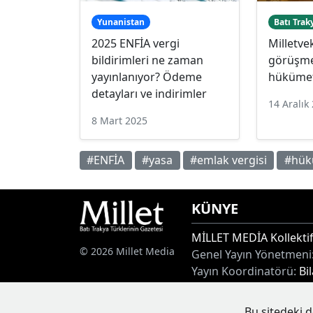
Yunanistan
Batı Trak
2025 ENFİA vergi
Milletve
bildirimleri ne zaman
görüşme
yayınlanıyor? Ödeme
hükümet
detayları ve indirimler
14 Aralık
8 Mart 2025
#ENFİA
#yasa
#emlak vergisi
#hük
KÜNYE
MİLLET MEDİA Kollektif
© 2026 Millet Media
Genel Yayın Yönetmeni
Yayın Koordinatörü:
Bi
Adres:
Miaouli 7-9, Xan
Tel:
+30 25410 77968
Bu sitedeki d