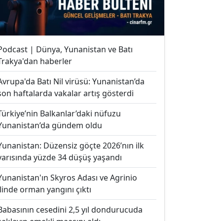
Podcast | Dünya, Yunanistan ve Batı
Trakya'dan haberler
Avrupa'da Batı Nil virüsü: Yunanistan’da
son haftalarda vakalar artış gösterdi
Türkiye’nin Balkanlar’daki nüfuzu
Yunanistan’da gündem oldu
Yunanistan: Düzensiz göçte 2026’nın ilk
yarısında yüzde 34 düşüş yaşandı
Yunanistan'ın Skyros Adası ve Agrinio
ilinde orman yangını çıktı
Babasının cesedini 2,5 yıl dondurucuda