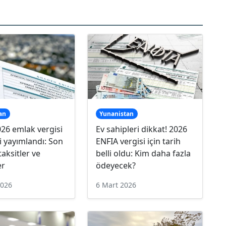
an
Yunanistan
26 emlak vergisi
Ev sahipleri dikkat! 2026
ri yayımlandı: Son
ENFIA vergisi için tarih
 taksitler ve
belli oldu: Kim daha fazla
er
ödeyecek?
2026
6 Mart 2026