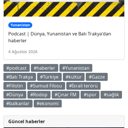
Yunanistan
Podcast | Dünya, Yunanistan ve Batı Trakya'dan
haberler
4 Ağustos 2026
#podcast
#haberler
#Yunanistan
#Batı Trakya
#Türkiye
#kültür
#Gazze
#Filistin
#Sumud Filosu
#İsrail terörü
#Dünya
#Rodop
#Çınar FM
#spor
#sağlık
#balkanlar
#ekonomi
Güncel haberler