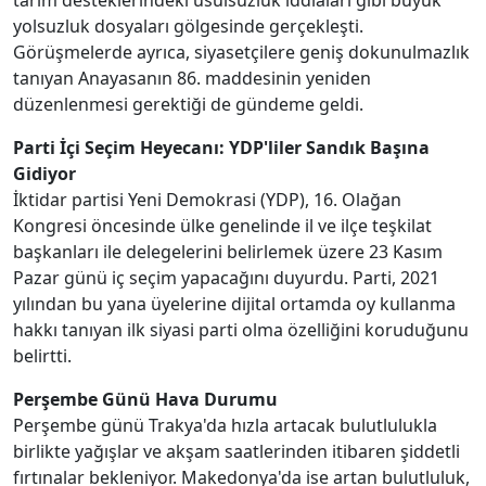
tarım desteklerindeki usulsüzlük iddiaları gibi büyük
yolsuzluk dosyaları gölgesinde gerçekleşti.
Görüşmelerde ayrıca, siyasetçilere geniş dokunulmazlık
tanıyan Anayasanın 86. maddesinin yeniden
düzenlenmesi gerektiği de gündeme geldi.
Parti İçi Seçim Heyecanı: YDP'liler Sandık Başına
Gidiyor
İktidar partisi Yeni Demokrasi (YDP), 16. Olağan
Kongresi öncesinde ülke genelinde il ve ilçe teşkilat
başkanları ile delegelerini belirlemek üzere 23 Kasım
Pazar günü iç seçim yapacağını duyurdu. Parti, 2021
yılından bu yana üyelerine dijital ortamda oy kullanma
hakkı tanıyan ilk siyasi parti olma özelliğini koruduğunu
belirtti.
Perşembe Günü Hava Durumu
Perşembe günü Trakya'da hızla artacak bulutlulukla
birlikte yağışlar ve akşam saatlerinden itibaren şiddetli
fırtınalar bekleniyor. Makedonya'da ise artan bulutluluk,