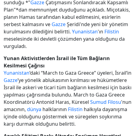
sunduğu *"
Gazze
Çatışmasını Sonlandıracak Kapsamlı
Plan"*dan memnuniyet duyduğunu açıkladı. Miçotakis,
planın Hamas tarafından kabul edilmesini, esirlerin
serbest kalmasını ve
Gazze
Şeridi'nde yeni bir yönetim
kurulmasını dilediğini belirtti.
Yunanistan
'ın
Filistin
meselesinde iki devletli çözümden yana olduğunu da
vurguladı.
Yunan Aktivistlerden İsrail ile Tüm Bağların
Kesilmesi Çağrısı
Yunanistan
’daki “March to Gaza Greece” üyeleri, İsrail’in
Gazze
’ye yönelik ablukasının kırılması ve hükümetlere
İsrail ile askeri ve ticari tüm bağların kesilmesi için baskı
yapılması çağrısında bulundu. March to Gaza Greece
Koordinatörü Antonid Haras, Küresel
Sumud Filosu
'nun
amacının,
dünya
halklarının
Filistin
halkıyla dayanışma
içinde olduğunu göstermek ve süregelen soykırıma
karşı durmak olduğunu belirtti.