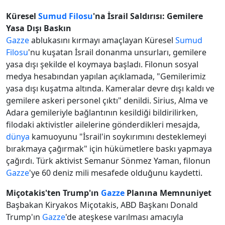
Küresel
Sumud Filosu
'na İsrail Saldırısı: Gemilere
Yasa Dışı Baskın
Gazze
ablukasını kırmayı amaçlayan Küresel
Sumud
Filosu
'nu kuşatan İsrail donanma unsurları, gemilere
yasa dışı şekilde el koymaya başladı. Filonun sosyal
medya hesabından yapılan açıklamada, "Gemilerimiz
yasa dışı kuşatma altında. Kameralar devre dışı kaldı ve
gemilere askeri personel çıktı" denildi. Sirius, Alma ve
Adara gemileriyle bağlantının kesildiği bildirilirken,
filodaki aktivistler ailelerine gönderdikleri mesajda,
dünya
kamuoyunu "İsrail'in soykırımını desteklemeyi
bırakmaya çağırmak" için hükümetlere baskı yapmaya
çağırdı. Türk aktivist Semanur Sönmez Yaman, filonun
Gazze
'ye 60 deniz mili mesafede olduğunu kaydetti.
Miçotakis'ten Trump'ın
Gazze
Planına Memnuniyet
Başbakan Kiryakos Miçotakis, ABD Başkanı Donald
Trump'ın
Gazze
'de ateşkese varılması amacıyla