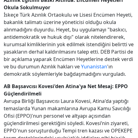
Azınlık Eğitimi Baskı Altında: Encümen Heyetleri
Okula Sokulmuyor
İskeçe Türk Azınlık Ortaokulu ve Lisesi Encümen Heyeti,
bakanlık talimatı üzerine yöneticisi olduğu okula
alınmadığını duyurdu. Heyet, bu uygulamayı "baskıcı,
antidemokratik ve hukuk dışı" olarak nitelendirerek,
kurumsal kimliklerinin yok edilmek istendiğini belirtti ve
yasakların derhal kaldırılmasını talep etti. DEB Partisi de
bir açıklama yaparak Encümen Heyetlerine destek verdi
ve bu durumun Azınlık hakları ve
Yunanistan
'ın
demokratik söylemleriyle bağdaşmadığını vurguladı.
AB Başsavcısı Kovesi'den Atina'ya Net Mesaj: EPPO
Güçlendirilmeli
Avrupa Birliği Başsavcısı Laura Kovesi, Atina'da yaptığı
temaslarda Yunan makamlarına Avrupa Kamu Savcılığı
Ofisi (EPPO)'nun personel ve altyapı açısından
güçlendirilmesi gerektiğini söyledi. Kovesi’nin ziyareti,
EPPO'nun soruşturduğu Tempi tren kazası ve OPEKEPE