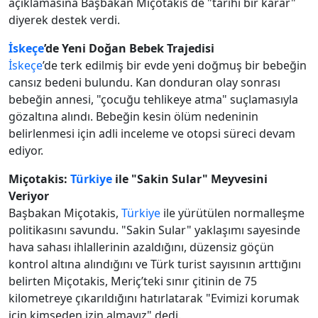
açıklamasına Başbakan Miçotakis de "tarihi bir karar"
diyerek destek verdi.
İskeçe
’de Yeni Doğan Bebek Trajedisi
İskeçe
’de terk edilmiş bir evde yeni doğmuş bir bebeğin
cansız bedeni bulundu. Kan donduran olay sonrası
bebeğin annesi, "çocuğu tehlikeye atma" suçlamasıyla
gözaltına alındı. Bebeğin kesin ölüm nedeninin
belirlenmesi için adli inceleme ve otopsi süreci devam
ediyor.
Miçotakis:
Türkiye
ile "Sakin Sular" Meyvesini
Veriyor
Başbakan Miçotakis,
Türkiye
ile yürütülen normalleşme
politikasını savundu. "Sakin Sular" yaklaşımı sayesinde
hava sahası ihlallerinin azaldığını, düzensiz göçün
kontrol altına alındığını ve Türk turist sayısının arttığını
belirten Miçotakis, Meriç’teki sınır çitinin de 75
kilometreye çıkarıldığını hatırlatarak "Evimizi korumak
için kimseden izin almayız" dedi.