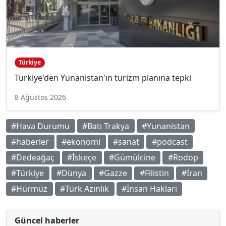
Türkiye
Türkiye'den Yunanistan'ın turizm planına tepki
8 Ağustos 2026
#Hava Durumu
#Batı Trakya
#Yunanistan
#haberler
#ekonomi
#sanat
#podcast
#Dedeağaç
#İskeçe
#Gümülcine
#Rodop
#Türkiye
#Dünya
#Gazze
#Filistin
#İran
#Hürmüz
#Türk Azınlık
#İnsan Hakları
Güncel haberler