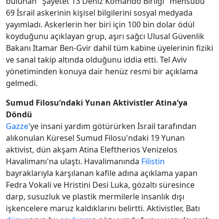
bulunan "Şayetet 13 Deniz Komando Birliği" mensubu
69 İsrail askerinin kişisel bilgilerini sosyal medyada
yayımladı. Askerlerin her biri için 100 bin dolar ödül
koyduğunu açıklayan grup, aşırı sağcı Ulusal Güvenlik
Bakanı Itamar Ben-Gvir dahil tüm kabine üyelerinin fiziki
ve sanal takip altında olduğunu iddia etti. Tel Aviv
yönetiminden konuya dair henüz resmi bir açıklama
gelmedi.
Sumud Filosu’ndaki Yunan Aktivistler Atina’ya
Döndü
Gazze
'ye insani yardım götürürken İsrail tarafından
alıkonulan Küresel Sumud Filosu'ndaki 19 Yunan
aktivist, dün akşam Atina Eleftherios Venizelos
Havalimanı'na ulaştı. Havalimanında
Filistin
bayraklarıyla karşılanan kafile adına açıklama yapan
Fedra Vokali ve Hristini Desi Luka, gözaltı süresince
darp, susuzluk ve plastik mermilerle insanlık dışı
işkencelere maruz kaldıklarını belirtti. Aktivistler, Batı