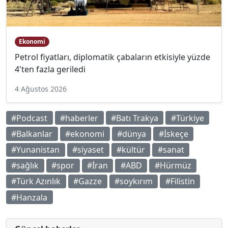
Ekonomi
Petrol fiyatları, diplomatik çabaların etkisiyle yüzde
4'ten fazla geriledi
4 Ağustos 2026
#Podcast
#haberler
#Batı Trakya
#Türkiye
#Balkanlar
#ekonomi
#dünya
#İskeçe
#Yunanistan
#siyaset
#kültür
#sanat
#sağlık
#spor
#İran
#ABD
#Hürmüz
#Türk Azınlık
#Gazze
#soykırım
#Filistin
#Hanzala