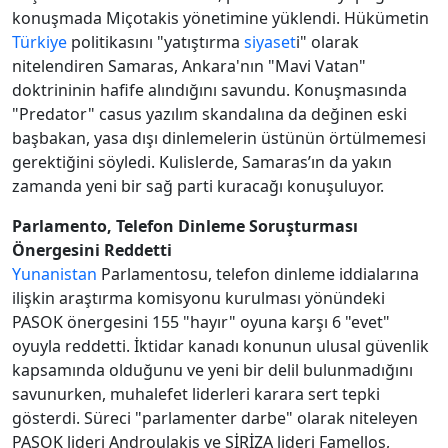
konuşmada Miçotakis yönetimine yüklendi. Hükümetin
Türkiye
politikasını "yatıştırma
siyaset
i" olarak
nitelendiren Samaras, Ankara'nın "Mavi Vatan"
doktrininin hafife alındığını savundu. Konuşmasında
"Predator" casus yazılım skandalına da değinen eski
başbakan, yasa dışı dinlemelerin üstünün örtülmemesi
gerektiğini söyledi. Kulislerde, Samaras’ın da yakın
zamanda yeni bir sağ parti kuracağı konuşuluyor.
Parlamento, Telefon Dinleme Soruşturması
Önergesini Reddetti
Yunanistan
Parlamentosu, telefon dinleme iddialarına
ilişkin araştırma komisyonu kurulması yönündeki
PASOK önergesini 155 "hayır" oyuna karşı 6 "evet"
oyuyla reddetti. İktidar kanadı konunun ulusal güvenlik
kapsamında olduğunu ve yeni bir delil bulunmadığını
savunurken, muhalefet liderleri karara sert tepki
gösterdi. Süreci "parlamenter darbe" olarak niteleyen
PASOK lideri Androulakis ve SİRİZA lideri Famellos,