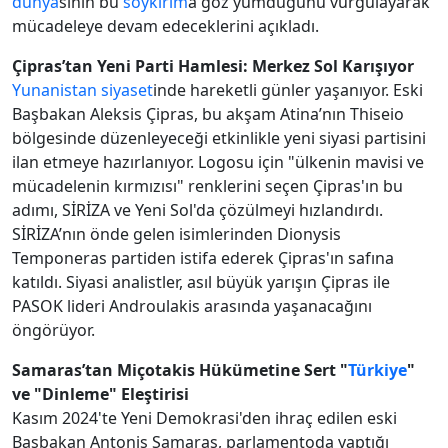
dünya
sının bu
soykırım
a göz yumduğunu vurgulayarak
mücadeleye devam edeceklerini açıkladı.
Çipras’tan Yeni Parti Hamlesi: Merkez Sol Karışıyor
Yunanistan
siyaset
inde hareketli günler yaşanıyor. Eski
Başbakan Aleksis Çipras, bu akşam Atina’nın Thiseio
bölgesinde düzenleyeceği etkinlikle yeni siyasi partisini
ilan etmeye hazırlanıyor. Logosu için "ülkenin mavisi ve
mücadelenin kırmızısı" renklerini seçen Çipras'ın bu
adımı, SİRİZA ve Yeni Sol'da çözülmeyi hızlandırdı.
SİRİZA’nın önde gelen isimlerinden Dionysis
Temponeras partiden istifa ederek Çipras'ın safına
katıldı. Siyasi analistler, asıl büyük yarışın Çipras ile
PASOK lideri Androulakis arasında yaşanacağını
öngörüyor.
Samaras’tan Miçotakis Hükümetine Sert "
Türkiye
"
ve "Dinleme" Eleştirisi
Kasım 2024'te Yeni Demokrasi'den ihraç edilen eski
Başbakan Antonis Samaras, parlamentoda yaptığı