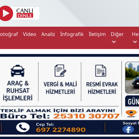
Fotoğraf
Video
Analiz
İnfografik
İletişim
Diğer
He