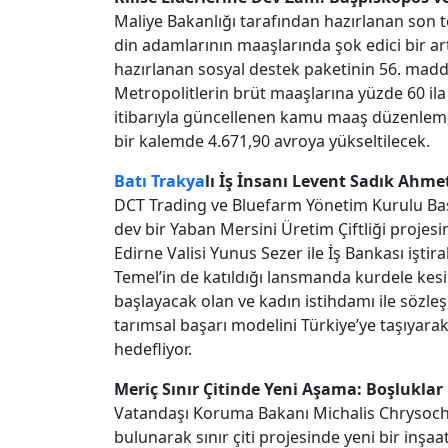
Maliye Bakanlığı tarafından hazırlanan son t
din adamlarının maaşlarında şok edici bir artış
hazırlanan sosyal destek paketinin 56. mad
Metropolitlerin brüt maaşlarına yüzde 60 il
itibarıyla güncellenen kamu maaş düzenlemes
bir kalemde 4.671,90 avroya yükseltilecek.
Batı Trakya
lı İş İnsanı Levent Sadık Ahme
DCT Trading ve Bluefarm Yönetim Kurulu Başk
dev bir Yaban Mersini Üretim Çiftliği projesi
Edirne Valisi Yunus Sezer ile İş Bankası iş
Temel’in de katıldığı lansmanda kurdele kesi
başlayacak olan ve kadın istihdamı ile sözle
tarımsal başarı modelini Türkiye’ye taşıyara
hedefliyor.
Meriç Sınır Çitinde Yeni Aşama: Boşluklar K
Vatandaşı Koruma Bakanı Michalis Chrysochoi
bulunarak sınır çiti projesinde yeni bir inş