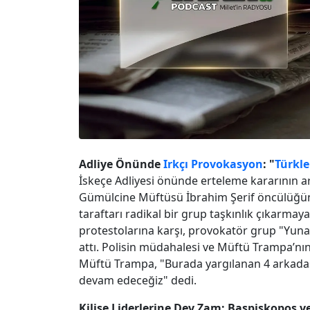
Adliye Önünde
Irkçı Provokasyon
: "
Türkle
İskeçe Adliyesi önünde erteleme kararının
Gümülcine Müftüsü İbrahim Şerif öncülüğünde
taraftarı radikal bir grup taşkınlık çıkarmaya 
protestolarına karşı, provokatör grup "Yuna
attı. Polisin müdahalesi ve Müftü Trampa’nı
Müftü Trampa, "Burada yargılanan 4 arkadaşı
devam edeceğiz" dedi.
Kilise Liderlerine Dev Zam: Başpiskopos v