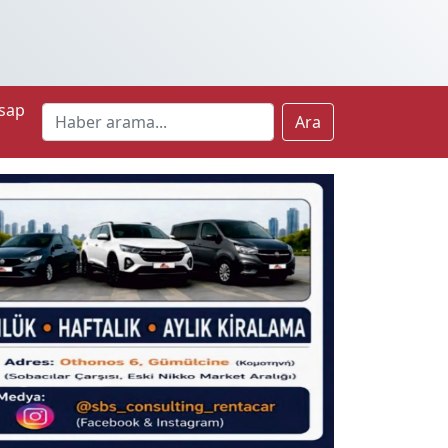
sap
Ara