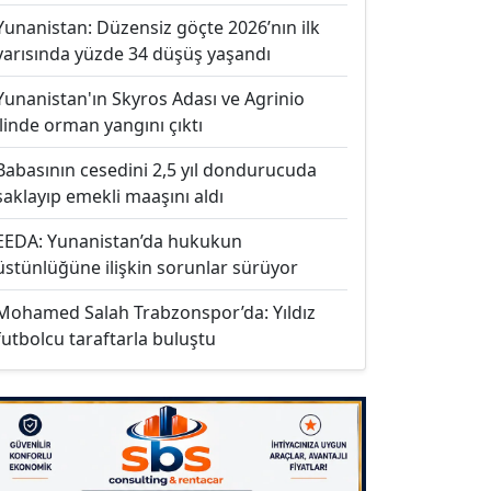
Yunanistan: Düzensiz göçte 2026’nın ilk
yarısında yüzde 34 düşüş yaşandı
Yunanistan'ın Skyros Adası ve Agrinio
ilinde orman yangını çıktı
Babasının cesedini 2,5 yıl dondurucuda
saklayıp emekli maaşını aldı
EEDA: Yunanistan’da hukukun
üstünlüğüne ilişkin sorunlar sürüyor
Mohamed Salah Trabzonspor’da: Yıldız
futbolcu taraftarla buluştu