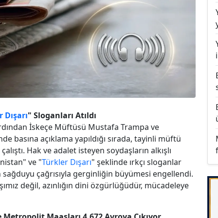
r Dışarı
" Sloganları Atıldı
 ardından İskeçe Müftüsü Mustafa Trampa ve
 basına açıklama yapıldığı sırada, tayinli müftü
çalıştı. Hak ve adalet isteyen soydaşların alkışlı
nistan" ve "
Türkler Dışarı
" şeklinde ırkçı sloganlar
n sağduyu çağrısıyla gerginliğin büyümesi engellendi.
mız değil, azınlığın dini özgürlüğüdür, mücadeleye
e Metropolit Maaşları 4.672 Avroya Çıkıyor