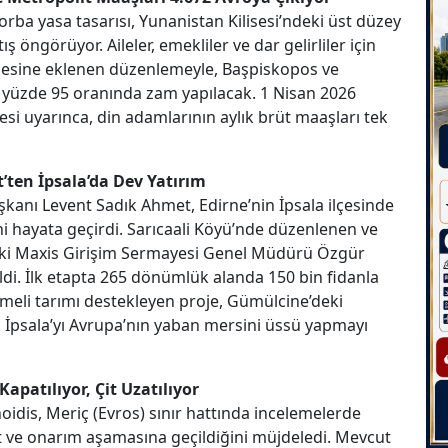
orba yasa tasarısı, Yunanistan Kilisesi’ndeki üst düzey
 öngörüyor. Aileler, emekliler ve dar gelirliler için
desine eklenen düzenlemeyle, Başpiskopos ve
a yüzde 95 oranında zam yapılacak. 1 Nisan 2026
i uyarınca, din adamlarının aylık brüt maaşları tek
t’ten İpsala’da Dev Yatırım
anı Levent Sadık Ahmet, Edirne’nin İpsala ilçesinde
ni hayata geçirdi. Sarıcaali Köyü’nde düzenlenen ve
tiraki Maxis Girişim Sermayesi Genel Müdürü Özgür
ldi. İlk etapta 265 dönümlük alanda 150 bin fidanla
şmeli tarımı destekleyen proje, Gümülcine’deki
k İpsala’yı Avrupa’nın yaban mersini üssü yapmayı
apatılıyor, Çit Uzatılıyor
dis, Meriç (Evros) sınır hattında incelemelerde
aat ve onarım aşamasına geçildiğini müjdeledi. Mevcut