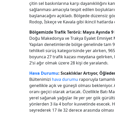
çitin sel baskınlarına karşı dayanıklılığını k
sağlanması amacıyla tespit edilen boşluklar
başlanacağını açıkladı. Bölgede düzensiz göç
Rodop, İskeçe ve Kavala gibi ikincil hatlarda 
Bölgemizde Trafik Terörü: Mayıs Ayında 9 B
Doğu Makedonya ve Trakya Eyalet Emniyet Mü
Yapılan denetimlerde bölge genelinde tam 9 bin 
tehlikeli sürüş kategorisinde yer alırken, 965 
boyunca 27 trafik kazası meydana gelirken, 
2’si ağır olmak üzere 28 kişi de yaralandı.
Hava Durumu
: Sıcaklıklar Artıyor, Öğlede
Bültenimizi
hava durumu
raporuyla tamamlı
genellikle açık ve güneşli olması bekleniyor
oranı geçici olarak artacak. Özellikle Batı 
yerel sağanak yağışlar ile yer yer gök gürült
yönlerden 3 ila 4 bofor kuvvetinde esecek. H
seyrederek 17 ile 32 derece arasında olması 