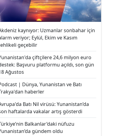
Akdeniz kaynıyor: Uzmanlar sonbahar için
alarm veriyor; Eylül, Ekim ve Kasım
tehlikeli geçebilir
Yunanistan'da çiftçilere 24,6 milyon euro
destek: Başvuru platformu açıldı, son gün
18 Ağustos
Podcast | Dünya, Yunanistan ve Batı
Trakya'dan haberler
Avrupa'da Batı Nil virüsü: Yunanistan’da
son haftalarda vakalar artış gösterdi
Türkiye’nin Balkanlar’daki nüfuzu
Yunanistan’da gündem oldu