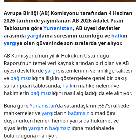
Avrupa Birliği (AB) Komisyonu tarafından 4 Haziran
2026 tarihinde yayımlanan AB 2026 Adalet Puan
Tablosuna göre
Yunanistan
, AB üyesi devletler
arasında
yargı
lama süresinin uzunluğu ve
halk
ın
yargı
ya olan güveninde son sıralarda yer alıyor.
AB Komisyonu’nun yıllık Hukukun Üstünlüğü
Raporu’nun temel veri kaynaklarından biri olan ve AB
üyesi devletlerde
yargı
sistemlerinin verimliliği, kalitesi
ve
bağımsız
lığına ilişkin göstergelere genel bir bakış
sunan puan tablosunda,
halk
ın mahkemelerin ve
hakimlerin
bağımsız
lığını nasıl algıladığı da ele alınıyor.
Buna göre
Yunanistan
’da vatandaşların %57’si ülkede
mahkemeler ve
yargı
çların
bağımsız
olmadığını
düşünürken hemen hemen yarısı da hükümet ve
siyasilerin
yargı
nın
bağımsız
lığına müdahalede
bulunduğuna inanıyor.