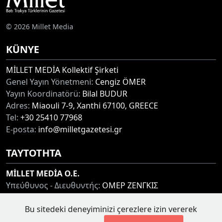
© 2026 Millet Media
KÜNYE
MİLLET MEDİA Kollektif Şirketi
Genel Yayın Yönetmeni:
Cengiz ÖMER
Yayın Koordinatörü:
Bilal BUDUR
Adres:
Miaouli 7-9, Xanthi 67100, GREECE
Tel:
+30 25410 77968
E-posta:
info@milletgazetesi.gr
ΤΑΥΤΟΤΗΤΑ
MİLLET MEDİA O.E.
Υπεύθυνος - Διευθυντής:
ΟΜΕΡ ΖΕΝΓΚΙΣ
Συντονιστής:
ΜΠΟΥΝΤΟΥΡ ΜΠΙΛΑΛ
Διεύθυνση:
ΜΙΑΟΥΛΗ 7-9, ΞΑΝΘΗ 67100
Bu sitedeki deneyiminizi çerezlere izin vererek
Τηλ:
+30 25410 77968