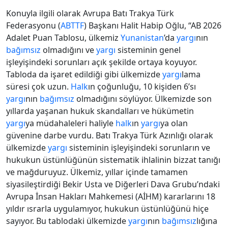
Konuyla ilgili olarak Avrupa Batı Trakya Türk
Federasyonu (
ABTTF
) Başkanı Halit Habip Oğlu, “AB 2026
Adalet Puan Tablosu, ülkemiz
Yunanistan
’da
yargı
nın
bağımsız
olmadığını ve
yargı
sisteminin genel
işleyişindeki sorunları açık şekilde ortaya koyuyor.
Tabloda da işaret edildiği gibi ülkemizde
yargı
lama
süresi çok uzun.
Halk
ın çoğunluğu, 10 kişiden 6’sı
yargı
nın
bağımsız
olmadığını söylüyor. Ülkemizde son
yıllarda yaşanan hukuk skandalları ve hükümetin
yargı
ya müdahaleleri haliyle
halk
ın
yargı
ya olan
güvenine darbe vurdu. Batı Trakya Türk Azınlığı olarak
ülkemizde
yargı
sisteminin işleyişindeki sorunların ve
hukukun üstünlüğünün sistematik ihlalinin bizzat tanığı
ve mağduruyuz. Ülkemiz, yıllar içinde tamamen
siyasileştirdiği Bekir Usta ve Diğerleri Dava Grubu’ndaki
Avrupa İnsan Hakları Mahkemesi (AİHM) kararlarını 18
yıldır ısrarla uygulamıyor, hukukun üstünlüğünü hiçe
sayıyor. Bu tablodaki ülkemizde
yargı
nın
bağımsız
lığına