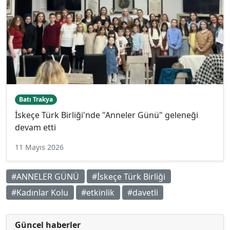
Batı Trakya
İskeçe Türk Birliği'nde "Anneler Günü" geleneği
devam etti
11 Mayıs 2026
#ANNELER GÜNÜ
#İskeçe Türk Birliği
#Kadınlar Kolu
#etkinlik
#davetli
Güncel haberler