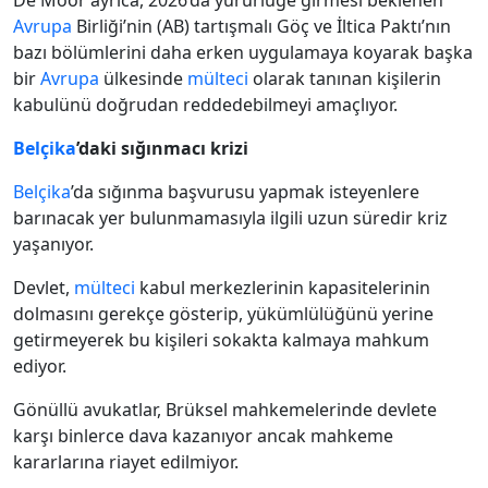
De Moor ayrıca, 2026’da yürürlüğe girmesi beklenen
Avrupa
Birliği’nin (AB) tartışmalı Göç ve İltica Paktı’nın
bazı bölümlerini daha erken uygulamaya koyarak başka
bir
Avrupa
ülkesinde
mülteci
olarak tanınan kişilerin
kabulünü doğrudan reddedebilmeyi amaçlıyor.
Belçika
’daki sığınmacı krizi
Belçika
’da sığınma başvurusu yapmak isteyenlere
barınacak yer bulunmamasıyla ilgili uzun süredir kriz
yaşanıyor.
Devlet,
mülteci
kabul merkezlerinin kapasitelerinin
dolmasını gerekçe gösterip, yükümlülüğünü yerine
getirmeyerek bu kişileri sokakta kalmaya mahkum
ediyor.
Gönüllü avukatlar, Brüksel mahkemelerinde devlete
karşı binlerce dava kazanıyor ancak mahkeme
kararlarına riayet edilmiyor.