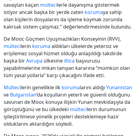
savaştan kaçan
mülteci
lerle dayanışma göstermek
istiyor ancak başka bir yerde zaten
koruma
ya sahip
olan kişilerin dosyalarını da işleme koymak zorunda
kalırsak sistem çalışmaz.” değerlendirmesinde bulundu.
De Moor, Göçmen Uyuşmazlıkları Konseyinin (RVV),
mülteci
lerin
koruma
aldıkları ülkelerde yetersiz ve
erişilemez sosyal hizmet olduğu anlaşıldığı takdirde
başka bir
Avrupa
ülkesine
iltica
başvurusu
yapabilmelerine imkan tanıyan kararına “mümkün olan
tüm yasal yollarla” karşı çıkacağını ifade etti.
Mülteci
lerin genellikle ilk
koruma
larını aldığı
Yunanistan
ve
Bulgaristan
’da koşulların yeterli ve güvenli olduğunu
savunan de Moor, konuya ilişkin Yunan mevkidaşıyla da
görüştüğünü ve bu ülkedeki
mülteci
lerin durumunun
iyileştirilmese yönelik projeleri desteklemeye hazır
olduklarını aktardığını söyledi.