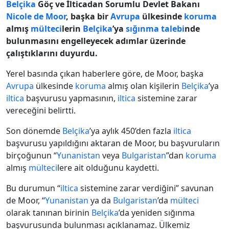
Belçika
Göç ve İlticadan Sorumlu Devlet Bakanı
Nicole de Moor
, başka bir
Avrupa
ülkesinde
koruma
almış
mülteci
lerin
Belçika
’ya
sığınma talebi
nde
bulunmasını engelleyecek adımlar üzerinde
çalıştıklarını duyurdu.
Yerel basında çıkan haberlere göre, de Moor, başka
Avrupa
ülkesinde
koruma
almış olan kişilerin
Belçika
’ya
iltica
başvurusu yapmasının,
iltica
sistemine zarar
vereceğini belirtti.
Son dönemde
Belçika
’ya aylık 450’den fazla
iltica
başvurusu yapıldığını aktaran de Moor, bu başvuruların
birçoğunun “
Yunanistan
veya
Bulgaristan
”dan
koruma
almış
mülteci
lere ait olduğunu kaydetti.
Bu durumun “
iltica
sistemine zarar verdiğini” savunan
de Moor, “
Yunanistan
ya da
Bulgaristan
’da
mülteci
olarak tanınan birinin
Belçika
’da yeniden sığınma
başvurusunda bulunması açıklanamaz. Ülkemiz