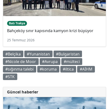
Batı Trakya
Bahçeköy sınır kapısında kamyon krizi büyüyor
25 Temmuz 2026
#Belçika
#Yunanistan
#Bulgaristan
#Nicole de Moor
#Avrupa
#mülteci
#sığınma talebi
#koruma
#iltica
#AİHM
#STK
Güncel haberler