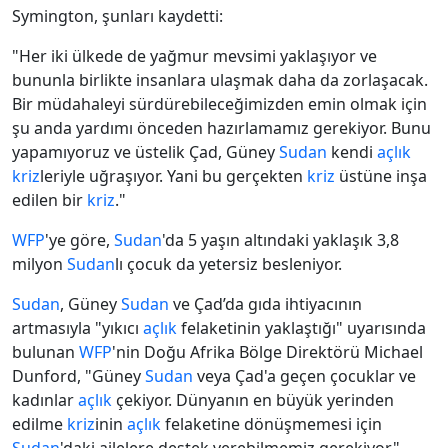
Symington, şunları kaydetti:
"Her iki ülkede de yağmur mevsimi yaklaşıyor ve
bununla birlikte insanlara ulaşmak daha da zorlaşacak.
Bir müdahaleyi sürdürebileceğimizden emin olmak için
şu anda yardımı önceden hazırlamamız gerekiyor. Bunu
yapamıyoruz ve üstelik Çad, Güney
Sudan
kendi
açlık
kriz
leriyle uğraşıyor. Yani bu gerçekten
kriz
üstüne inşa
edilen bir
kriz
."
WFP
'ye göre,
Sudan
'da 5 yaşın altındaki yaklaşık 3,8
milyon
Sudan
lı çocuk da yetersiz besleniyor.
Sudan
, Güney
Sudan
ve Çad’da gıda ihtiyacının
artmasıyla "yıkıcı
açlık
felaketinin yaklaştığı" uyarısında
bulunan
WFP
'nin Doğu Afrika Bölge Direktörü Michael
Dunford, "Güney
Sudan
veya Çad'a geçen çocuklar ve
kadınlar
açlık
çekiyor. Dünyanın en büyük yerinden
edilme
kriz
inin
açlık
felaketine dönüşmemesi için