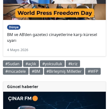
Dünya
BM ve AB’den gazeteci cinayetlerine karşı küresel
uyarı
4 Mayıs 2026
#Sudan
#açlık
#yoksulluk
#kriz
#mücadele
#BM
#Birleşmiş Milletler
#WFP
Güncel haberler