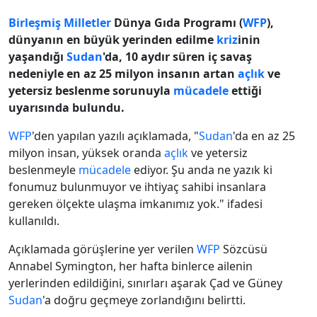
Birleşmiş Milletler
Dünya Gıda Programı (
WFP
),
dünyanın en büyük yerinden edilme
kriz
inin
yaşandığı
Sudan
'da, 10 aydır süren iç savaş
nedeniyle en az 25 milyon insanın artan
açlık
ve
yetersiz beslenme sorunuyla
mücadele
ettiği
uyarısında bulundu.
WFP
'den yapılan yazılı açıklamada, "
Sudan
'da en az 25
milyon insan, yüksek oranda
açlık
ve yetersiz
beslenmeyle
mücadele
ediyor. Şu anda ne yazık ki
fonumuz bulunmuyor ve ihtiyaç sahibi insanlara
gereken ölçekte ulaşma imkanımız yok." ifadesi
kullanıldı.
Açıklamada görüşlerine yer verilen
WFP
Sözcüsü
Annabel Symington, her hafta binlerce ailenin
yerlerinden edildiğini, sınırları aşarak Çad ve Güney
Sudan
'a doğru geçmeye zorlandığını belirtti.