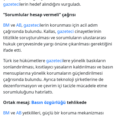
gazeteci
lerin hedef alındığını vurguladı.
“Sorumlular hesap vermeli” çağrısı
BM
ve
AB
,
gazeteci
lerin korunması için acil adım
çağrısında bulundu. Kallas,
gazeteci
cinayetlerinin
titizlikle soruşturulması ve sorumluların uluslararası
hukuk çerçevesinde yargı önüne çıkarılması gerektiğini
ifade etti.
Türk ise hükümetlere
gazeteci
lere yönelik baskıların
sonlandırılması, kısıtlayıcı yasaların kaldırılması ve basın
mensuplarına yönelik korumaların güçlendirilmesi
çağrısında bulundu. Ayrıca teknoloji şirketlerine de
dezenformasyon ve çevrim içi tacizle mücadele etme
sorumluluğunu hatırlattı.
Ortak mesaj:
Basın özgürlüğü
tehlikede
BM
ve
AB
yetkilileri, güçlü bir koruma mekanizması