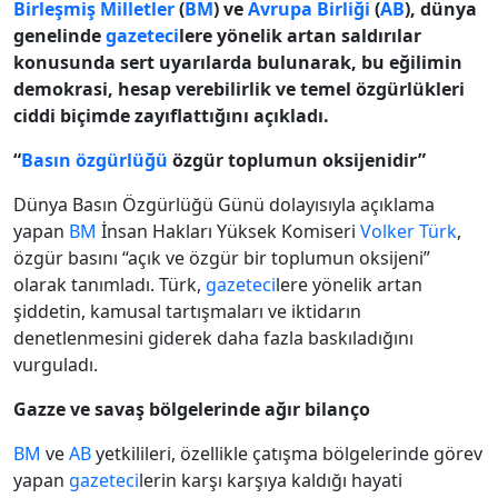
Birleşmiş Milletler
(
BM
) ve
Avrupa Birliği
(
AB
), dünya
genelinde
gazeteci
lere yönelik artan saldırılar
konusunda sert uyarılarda bulunarak, bu eğilimin
demokrasi, hesap verebilirlik ve temel özgürlükleri
ciddi biçimde zayıflattığını açıkladı.
“
Basın özgürlüğü
özgür toplumun oksijenidir”
Dünya Basın Özgürlüğü Günü dolayısıyla açıklama
yapan
BM
İnsan Hakları Yüksek Komiseri
Volker Türk
,
özgür basını “açık ve özgür bir toplumun oksijeni”
olarak tanımladı. Türk,
gazeteci
lere yönelik artan
şiddetin, kamusal tartışmaları ve iktidarın
denetlenmesini giderek daha fazla baskıladığını
vurguladı.
Gazze ve savaş bölgelerinde ağır bilanço
BM
ve
AB
yetkilileri, özellikle çatışma bölgelerinde görev
yapan
gazeteci
lerin karşı karşıya kaldığı hayati