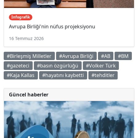
İnfografik
Avrupa Birliği'nin nüfus projeksiyonu
16 Temmuz 2026
#Birleşmiş Milletler
#Avrupa Birliği
#AB
#BM
#gazeteci
#basın özgürlüğü
#Volker Türk
#Kaja Kallas
#hayatını kaybetti
#tehditler
Güncel haberler