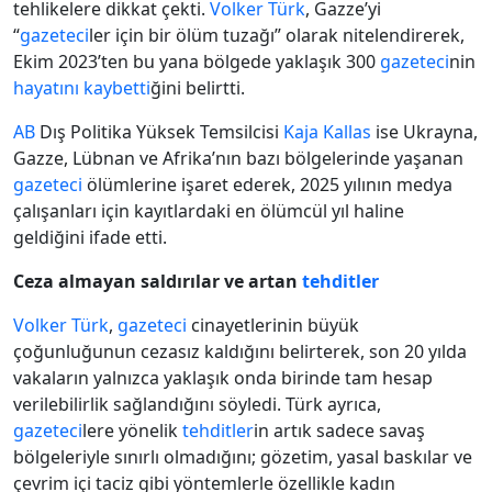
tehlikelere dikkat çekti.
Volker Türk
, Gazze’yi
“
gazeteci
ler için bir ölüm tuzağı” olarak nitelendirerek,
Ekim 2023’ten bu yana bölgede yaklaşık 300
gazeteci
nin
hayatını kaybetti
ğini belirtti.
AB
Dış Politika Yüksek Temsilcisi
Kaja Kallas
ise Ukrayna,
Gazze, Lübnan ve Afrika’nın bazı bölgelerinde yaşanan
gazeteci
ölümlerine işaret ederek, 2025 yılının medya
çalışanları için kayıtlardaki en ölümcül yıl haline
geldiğini ifade etti.
Ceza almayan saldırılar ve artan
tehditler
Volker Türk
,
gazeteci
cinayetlerinin büyük
çoğunluğunun cezasız kaldığını belirterek, son 20 yılda
vakaların yalnızca yaklaşık onda birinde tam hesap
verilebilirlik sağlandığını söyledi. Türk ayrıca,
gazeteci
lere yönelik
tehditler
in artık sadece savaş
bölgeleriyle sınırlı olmadığını; gözetim, yasal baskılar ve
çevrim içi taciz gibi yöntemlerle özellikle kadın