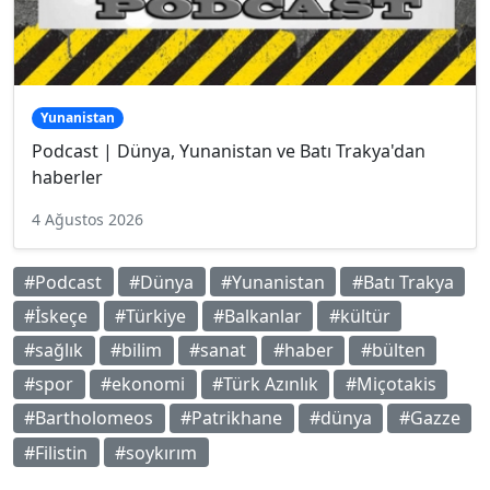
Yunanistan
Podcast | Dünya, Yunanistan ve Batı Trakya'dan
haberler
4 Ağustos 2026
#Podcast
#Dünya
#Yunanistan
#Batı Trakya
#İskeçe
#Türkiye
#Balkanlar
#kültür
#sağlık
#bilim
#sanat
#haber
#bülten
#spor
#ekonomi
#Türk Azınlık
#Miçotakis
#Bartholomeos
#Patrikhane
#dünya
#Gazze
#Filistin
#soykırım