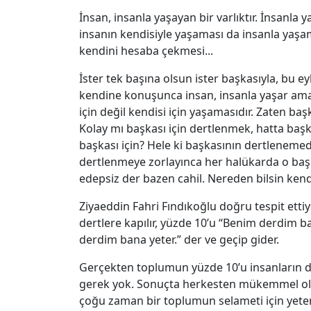
İnsan, insanla yaşayan bir varlıktır. İnsanla 
insanın kendisiyle yaşaması da insanla yaşa
kendini hesaba çekmesi...
İster tek başına olsun ister başkasıyla, bu ey
kendine konuşunca insan, insanla yaşar ama a
için değil kendisi için yaşamasıdır. Zaten ba
Kolay mı başkası için dertlenmek, hatta baş
başkası için? Hele ki başkasının dertlenemedi
dertlenmeye zorlayınca her halükarda o baş
edepsiz der bazen cahil. Nereden bilsin kendi
Ziyaeddin Fahri Fındıkoğlu doğru tespit etti
dertlere kapılır, yüzde 10’u “Benim derdim ba
derdim bana yeter.” der ve geçip gider.
Gerçekten toplumun yüzde 10’u insanların de
gerek yok. Sonuçta herkesten mükemmel olm
çoğu zaman bir toplumun selameti için yeter 