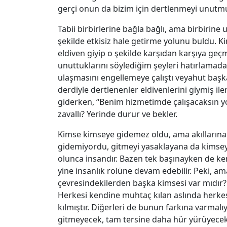
gerçi onun da bizim için dertlenmeyi unutm
Tabii birbirlerine bağla bağlı, ama birbirine
şekilde etkisiz hale getirme yolunu buldu. K
eldiven giyip o şekilde karşıdan karşıya ge
unuttuklarını söylediğim şeyleri hatırlamada
ulaşmasını engellemeye çalıştı veyahut başka
derdiyle dertlenenler eldivenlerini giymiş i
giderken, “Benim hizmetimde çalışacaksın yok
zavallı? Yerinde durur ve bekler.
Kimse kimseye gidemez oldu, ama akılların
gidemiyordu, gitmeyi yasaklayana da kimseye
olunca insandır. Bazen tek başınayken de ken
yine insanlık rolüne devam edebilir. Peki, 
çevresindekilerden başka kimsesi var mıdır?
Herkesi kendine muhtaç kılan aslında herk
kılmıştır. Diğerleri de bunun farkına varmalı
gitmeyecek, tam tersine daha hür yürüyecekl