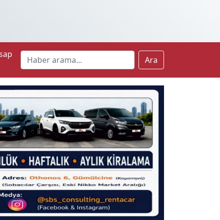
sap
Ara