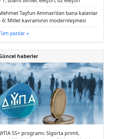
– 7: İslami İlimler, eleştiri, öz eleştiri
Mehmet Tayfun Amman’dan bana kalanlar
– 6: Millet kavramının modernleşmesi
Tüm yazılar »
Güncel haberler
ΔΥΠΑ 55+ programı: Sigorta primli,