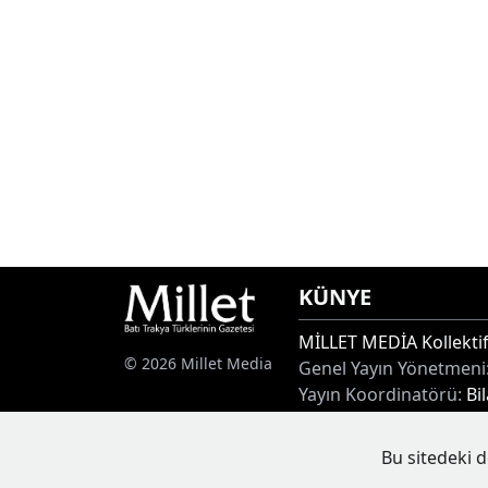
KÜNYE
MİLLET MEDİA Kollektif
© 2026 Millet Media
Genel Yayın Yönetmeni
Yayın Koordinatörü:
Bi
Adres:
Miaouli 7-9, Xan
Tel:
+30 25410 77968
Bu sitedeki d
E-posta:
info@milletgaz