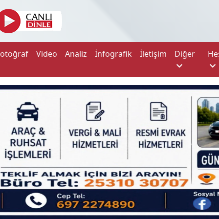
Fotoğraf
Video
Analiz
İnfografik
İletişim
Diğer
He