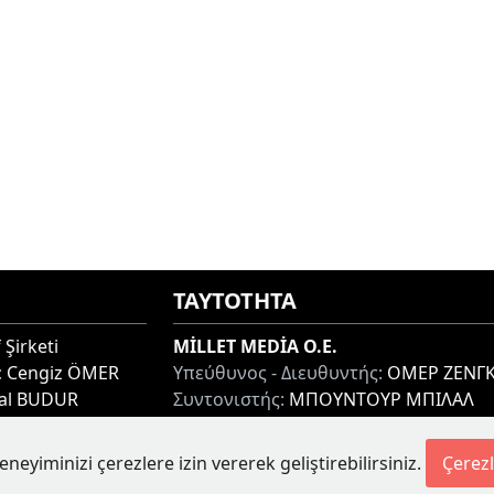
ΤΑΥΤΟΤΗΤΑ
 Şirketi
MİLLET MEDİA O.E.
:
Cengiz ÖMER
Υπεύθυνος - Διευθυντής:
ΟΜΕΡ ΖΕΝΓΚ
lal BUDUR
Συντονιστής:
ΜΠΟΥΝΤΟΥΡ ΜΠΙΛΑΛ
thi 67100, GREECE
Διεύθυνση:
ΜΙΑΟΥΛΗ 7-9, ΞΑΝΘΗ 671
Τηλ:
+30 25410 77968
eneyiminizi çerezlere izin vererek geliştirebilirsiniz.
Çerezl
etesi.gr
Ηλ. Διεύθυνση:
info@milletgazetesi.gr