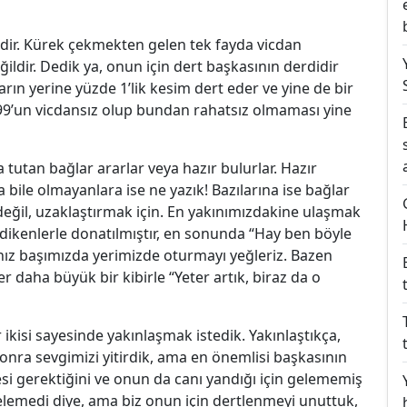
dir. Kürek çekmekten gelen tek fayda vicdan
ğildir. Dedik ya, onun için dert başkasının derdidir
rın yerine yüzde 1’lik kesim dert eder ve yine de bir
9’un vicdansız olup bundan rahatsız olmaması yine
 tutan bağlar ararlar veya hazır bulurlar. Hazır
a bile olmayanlara ise ne yazık! Bazılarına ise bağlar
 değil, uzaklaştırmak için. En yakınımızdakine ulaşmak
ikenlerle donatılmıştır, en sonunda “Hay ben böyle
nız başımızda yerimizde oturmayı yeğleriz. Bazen
er daha büyük bir kibirle “Yeter artık, biraz da o
ikisi sayesinde yakınlaşmak istedik. Yakınlaştıkça,
onra sevgimizi yitirdik, ama en önemlisi başkasının
si gerektiğini ve onun da canı yandığı için gelememiş
gelemedi diye, ama biz onun için dertlenmeyi unuttuk,