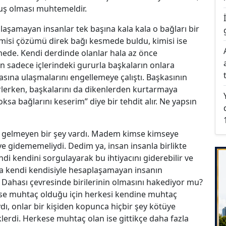
uş olması muhtemeldir.
 ulaşamayan insanlar tek başına kala kala o bağları bir
imisi çözümü direk bağı kesmede buldu, kimisi ise
çmede. Kendi derdinde olanlar hala az önce
n sadece içlerindeki gururla başkaların onlara
sına ulaşmalarını engellemeye çalıştı. Başkasının
lerlerken, başkalarını da dikenlerden kurtarmaya
sa bağlarını keserim” diye bir tehdit alır. Ne yapsın
a gelmeyen bir şey vardı. Madem kimse kimseye
 gidememeliydi. Dedim ya, insan insanla birlikte
di kendini sorgulayarak bu ihtiyacını giderebilir ve
ama kendi kendisiyle hesaplaşamayan insanın
 Dahası çevresinde birilerinin olmasını hakediyor mu?
ese muhtaç olduğu için herkesi kendine muhtaç
ydı, onlar bir kişiden kopunca hiçbir şey kötüye
erdi. Herkese muhtaç olan ise gittikçe daha fazla