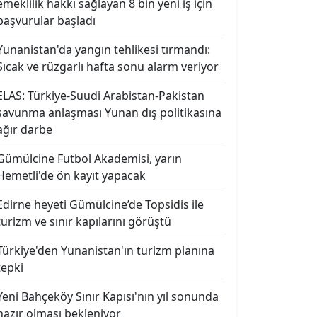
emeklilik hakkı sağlayan 8 bin yeni iş için
başvurular başladı
Yunanistan'da yangın tehlikesi tırmandı:
Sıcak ve rüzgarlı hafta sonu alarm veriyor
ELAS: Türkiye-Suudi Arabistan-Pakistan
savunma anlaşması Yunan dış politikasına
ağır darbe
Gümülcine Futbol Akademisi, yarın
Hemetli'de ön kayıt yapacak
Edirne heyeti Gümülcine’de Topsidis ile
turizm ve sınır kapılarını görüştü
Türkiye'den Yunanistan'ın turizm planına
tepki
Yeni Bahçeköy Sınır Kapısı'nın yıl sonunda
hazır olması bekleniyor