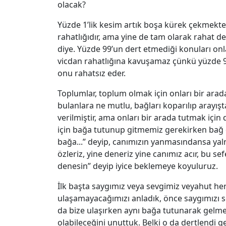
olacak?
Yüzde 1’lik kesim artık boşa kürek çekmekte
rahatlığıdır, ama yine de tam olarak rahat de
diye. Yüzde 99’un dert etmediği konuları onla
vicdan rahatlığına kavuşamaz çünkü yüzde 9
onu rahatsız eder.
Toplumlar, toplum olmak için onları bir arada
bulanlara ne mutlu, bağları koparılıp arayışt
verilmiştir, ama onları bir arada tutmak için
için bağa tutunup gitmemiz gerekirken bağ d
bağa...” deyip, canımızın yanmasındansa yal
özleriz, yine deneriz yine canımız acır, bu sef
denesin” deyip iyice beklemeye koyuluruz.
İlk başta saygımız veya sevgimiz veyahut her 
ulaşamayacağımızı anladık, önce saygımızı s
da bize ulaşırken aynı bağa tutunarak gelme
olabileceğini unuttuk. Belki o da dertlendi 