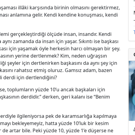
yaşaması illâki karşısında birinin olmasını gerektirmez,
ması anlamına gelir. Kendi kendine konuşması, kendi
lemi gerçekleştirdiği ölçüde insan, insandır. Kendi
ynı zamanda da insan için yaşar. Sıkıntı ise başkası
şkası için yaşamak öyle herkesin harcı olmayan bir şey.
kasının yerine dertlenmek? Kim, neden uğraşsın
ği şeyler için dertlenirken başkasını da aynı şey için
kasını rahatsız etmiş oluruz. Gamsız adam, bazen
 derdi için dertlendiğini?
yse, toplumların yüzde 10’u ancak başkaları için
şkasının derdidir.” derken, geri kalanı ise “Benim
rdiyle ilgileniyorsa pek de karamsarlığa kapılmaya
ayı bekleyemeyiz, hatta yüzde 10’luk bir kesim
de artar bile. Peki yüzde 10, yüzde 1’e düşerse ne