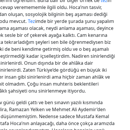
erimi öğrendim. Buna dair bir diğer örnek de
tez
in
 cevap veremememle ilgili oldu. Hoca’nın tasvir,
n oluşan, sosyolojik bilginin beş aşaması dediği
todu mevcut.
Tez
imde bir yerde şurada şunu yapalım
nlama aşaması olacak, neydi anlama aşaması, deyince
 sesle bir of çekerek ayağa kalktı. Cam kenarına
arca tekrarladığım şeyleri sen bile öğrenmediysen biz
pki de beni kendime getirmiş oldu ve o beş aşamalı
ştirmediği kadar içselleştirdim. Nadiren sinirlendiği
irlenirdi. Onun dışında bir de ahlâka dair
nirlenirdi. Zaten Türkiye’de gördüğü en büyük iki
er insan gibi sinirlenirdi ama hiçbir zaman ahlâk ve
ahit olmadım. Çoğu insan muhteris beklentileri
klı şahsiyeti onu sinirlenmeye itiyordu.
v günü geldi çattı ve ben sınavın yazılı kısmında
ira, Ramazan Yelken ve Mehmet Ali Aydemir’den
ını düşünmemiştim. Nedense sadece Mustafa Kemal
tafa Hoca’nın anlayacağı, daha önce çokça aramızda