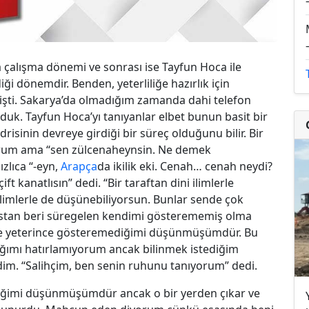
a çalışma dönemi ve sonrası ise Tayfun Hoca ile
ği dönemdir. Benden, yeterliliğe hazırlık için
mişti. Sakarya’da olmadığım zamanda dahi telefon
rduk. Tayfun Hoca’yı tanıyanlar elbet bunun basit bir
sinin devreye girdiği bir süreç olduğunu bilir. Bir
yorum ama “sen zülcenaheynsin. Ne demek
zlıca “-eyn,
Arapça
da ikilik eki. Cenah… cenah neydi?
 kanatlısın” dedi. “Bir taraftan dini ilimlerle
limlerle de düşünebiliyorsun. Bunlar sende çok
anstan beri süregelen kendimi gösterememiş olma
ze yeterince gösteremediğimi düşünmüşümdür. Bu
ttığımı hatırlamıyorum ancak bilinmek istediğim
dedim. “Salihçim, ben senin ruhunu tanıyorum” dedi.
iğimi düşünmüşümdür ancak o bir yerden çıkar ve