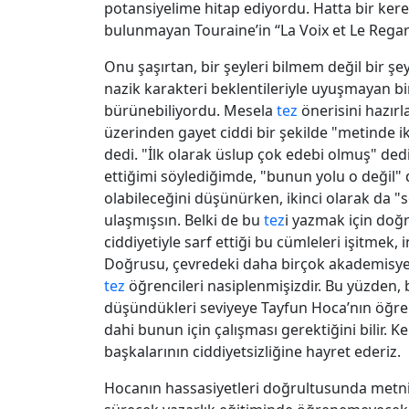
potansiyelime hitap ediyordu. Hatta bir ker
bulunmayan Touraine’in “La Voix et Le Regard
Onu şaşırtan, bir şeyleri bilmem değil bir ş
nazik karakteri beklentileriyle uyuşmayan bi
bürünebiliyordu. Mesela
tez
önerisini hazır
üzerinden gayet ciddi bir şekilde "metinde iki
dedi. "İlk olarak üslup çok edebi olmuş" ded
ettiğimi söylediğimde, "bunun yolu o değil"
olabileceğini düşünürken, ikinci olarak da "
ulaşmışsın. Belki de bu
tez
i yazmak için doğr
ciddiyetiyle sarf ettiği bu cümleleri işitmek
Doğrusu, çevredeki daha birçok akademisyen
tez
öğrencileri nasiplenmişizdir. Bu yüzden, 
düşündükleri seviyeye Tayfun Hoca’nın öğren
dahi bunun için çalışması gerektiğini bilir. 
başkalarının ciddiyetsizliğine hayret ederiz.
Hocanın hassasiyetleri doğrultusunda metni 