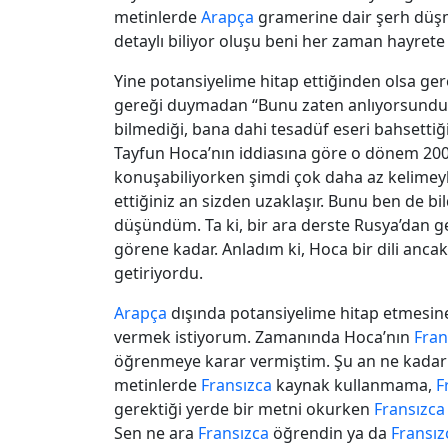
metinlerde
Arapça
gramerine dair şerh düş
detaylı biliyor oluşu beni her zaman hayret
Yine potansiyelime hitap ettiğinden olsa ge
gereği duymadan “Bunu zaten anlıyorsundur
bilmediği, bana dahi tesadüf eseri bahsettiği 
Tayfun Hoca’nın iddiasına göre o dönem 2000 
konuşabiliyorken şimdi çok daha az kelimeyle 
ettiğiniz an sizden uzaklaşır. Bunu ben de 
düşündüm. Ta ki, bir ara derste Rusya’dan g
görene kadar. Anladım ki, Hoca bir dili ancak
getiriyordu.
Arapça
dışında potansiyelime hitap etmesine
vermek istiyorum. Zamanında Hoca’nın
Fran
öğrenmeye karar vermiştim. Şu an ne kadar
metinlerde
Fransızca
kaynak kullanmama,
F
gerektiği yerde bir metni okurken
Fransızca
Sen ne ara
Fransızca
öğrendin ya da
Fransız