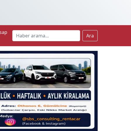
sap
Ara