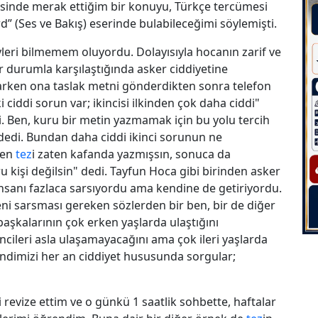
esinde merak ettiğim bir konuyu, Türkçe tercümesi
” (Ses ve Bakış) eserinde bulabileceğimi söylemişti.
eyleri bilmemem oluyordu. Dolayısıyla hocanın zarif ve
r durumla karşılaştığında asker ciddiyetine
larken ona taslak metni gönderdikten sonra telefon
 ciddi sorun var; ikincisi ilkinden çok daha ciddi"
i. Ben, kuru bir metin yazmamak için bu yolu tercih
 dedi. Bundan daha ciddi ikinci sorunun ne
sen
tez
i zaten kafanda yazmışsın, sonuca da
u kişi değilsin" dedi. Tayfun Hoca gibi birinden asker
, insanı fazlaca sarsıyordu ama kendine de getiriyordu.
i sarsması gereken sözlerden bir ben, bir de diğer
başkalarının çok erken yaşlarda ulaştığını
cileri asla ulaşamayacağını ama çok ileri yaşlarda
Kendimizi her an ciddiyet hususunda sorgular;
revize ettim ve o günkü 1 saatlik sohbette, haftalar