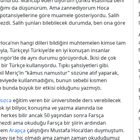
ulunurdu. Mahcup eden diyorum çünkü esasında beni
adığımı da düşünürüm. Ama zannediyorum Hoca
l potansiyellerine göre muamele gösteriyordu. Salih
ezdi. Salih şunları bilebilecek durumda, ben ona göre
 Hoca’nın hangi dilleri bildiğini muhtemelen kimse tam
la, Türkçeyi Türkiye’de en iyi konuşan insanlar
Güngör’de de aynı durumu görüyorduk. İkisi de çok
ir Türkçe kullanıyordu. Tıpkı şahsiyetleri gibi.
emil Meriç’in “kâmus namustur” sözüne atıf yaparak,
 seviyede kullanmadığını, bunun sebebi kısmen
ın bunda büyük bir etkisi olduğunu yazmıştı.
sızca
eğitim veren bir üniversitede ders verebilecek
ok iyi biliyor, konuşma ve yazma alanında ise
ı herkes bilir ancak 50 yaşından sonra Farsça
dirmezdi ama okuduğu Farsça bir şiirin ardından
önem
Arapça
çalıştığını Mustafa Hoca’dan duymuştum.
bir şey ise hiç olmadı ama zaman zaman okuduğumuz