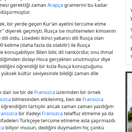
mesi gerektiği zaman
Arapça
gramerini bu kadar
e düşürmüştür.
rek, bir yerde geçen Kur’an ayetini tercüme etme
” diyerek geçmişti. Rusça ise muhtemelen kimsenin
dili oldu. Lisedeki ikinci yabancı dili Rusça olan
kelime (daha fazla da olabilir) ile Rusça
konuşabiliyor. Bilen bilir, dil nankördür, onu ihmal
bildiğimden dolayı Hoca gerçekten unutmuştur diye
eldiğini öğrendiği bir kızla Rusça konuştuğunu
 yüksek kültür seviyesinde bildiği zaman dile
 dair ise bir de
Fransızca
üzerinden bir örnek
sızca
bilmesinden etkilenmiş, ben de
Fransızca
 öğrendiğim tartışılır ancak zaman zaman yazdığım
ransızca
bir ifadeyi
Fransızca
telaffuz etmeme ya da
ifadeleri Türkçeye tercüme etmeme asla şaşırmazdı.
ca
biliyor musun, dediğini duymadım hiç çünkü