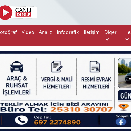
Fotoğraf
Video
Analiz
İnfografik
İletişim
Diğer
He