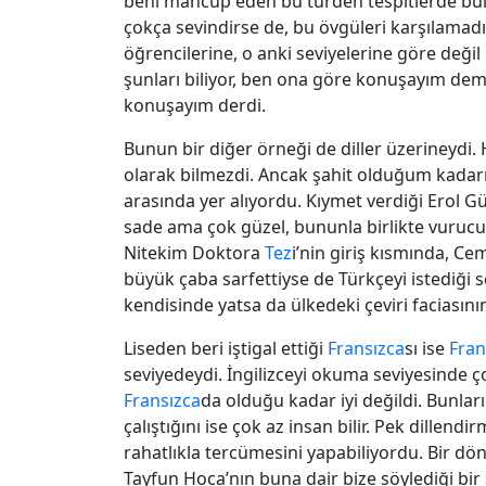
beni mahcup eden bu türden tespitlerde b
çokça sevindirse de, bu övgüleri karşılam
öğrencilerine, o anki seviyelerine göre deği
şunları biliyor, ben ona göre konuşayım dem
konuşayım derdi.
Bunun bir diğer örneği de diller üzerineydi.
olarak bilmezdi. Ancak şahit olduğum kadarıy
arasında yer alıyordu. Kıymet verdiği Erol 
sade ama çok güzel, bununla birlikte vurucu b
Nitekim Doktora
Tez
i’nin giriş kısmında, C
büyük çaba sarfettiyse de Türkçeyi istediği
kendisinde yatsa da ülkedeki çeviri faciasın
Liseden beri iştigal ettiği
Fransızca
sı ise
Fran
seviyedeydi. İngilizceyi okuma seviyesinde ç
Fransızca
da olduğu kadar iyi değildi. Bunlar
çalıştığını ise çok az insan bilir. Pek dillen
rahatlıkla tercümesini yapabiliyordu. Bir d
Tayfun Hoca’nın buna dair bize söylediği 