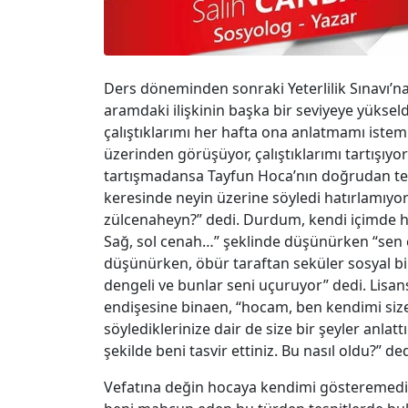
Ders döneminden sonraki Yeterlilik Sınavı’n
aramdaki ilişkinin başka bir seviyeye yükseldi
çalıştıklarımı her hafta ona anlatmamı iste
üzerinden görüşüyor, çalıştıklarımı tartışıyo
tartışmadansa Tayfun Hoca’nın doğrudan tedri
keresinde neyin üzerine söyledi hatırlamı
zülcenaheyn?” dedi. Durdum, kendi içimde hı
Sağ, sol cenah…” şeklinde düşünürken “sen çift
düşünürken, öbür taraftan seküler sosyal bi
dengeli ve bunlar seni uçuruyor” dedi. Lis
endişesine binaen, “hocam, ben kendimi si
söylediklerinize dair de size bir şeyler anla
şekilde beni tasvir ettiniz. Bu nasıl oldu?” 
Vefatına değin hocaya kendimi gösteremed