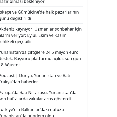
hazır olması bekleniyor
İskeçe ve Gümülcine’de halk pazarlarının
günü değiştirildi
Akdeniz kaynıyor: Uzmanlar sonbahar için
alarm veriyor; Eylül, Ekim ve Kasım
tehlikeli geçebilir
Yunanistan'da çiftçilere 24,6 milyon euro
destek: Başvuru platformu açıldı, son gün
18 Ağustos
Podcast | Dünya, Yunanistan ve Batı
Trakya'dan haberler
Avrupa'da Batı Nil virüsü: Yunanistan’da
son haftalarda vakalar artış gösterdi
Türkiye’nin Balkanlar’daki nüfuzu
Yunanistan’da gündem oldu