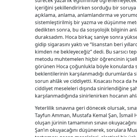
sürecek yazarlık eğitiminde öğrenemeyecekl
içeriğini şekillendirirken sorduğu bir soruya
açıklama, anlama, anlamlandırma ve yorumda
sistemleştirilmiş bir yazma ve düşünme me
dedikten sonra, bu da sosyolojik bilginin a
duraksadım. Hoca birkaç saniye sonra yüksek
gidip sigarasını yaktı ve “lisanstan beri yıll
kimden ne bekleyeceğiz” dedi. Bu sarsıcı te
metodu muhtemelen hiçbir öğrencinin içselle
görünen Hoca çoğunlukla böyle konularda sin
beklentilerinin karşılanmadığı durumlarda si
sorun ahlâk ve ciddiyetti. Kısacası hoca da h
ciddiyet meseleleri dışında sinirlendiğine ş
karşılanmadığında sinirlenirken hocanın ahlâ
Yeterlilik sınavına geri dönecek olursak, sına
Tayfun Amman, Mustafa Kemal Şan, İsmail H
oluşan jürinin tamamının sınavı okuyacağ
Şan’ın okuyacağını düşünerek, sorulara Mus