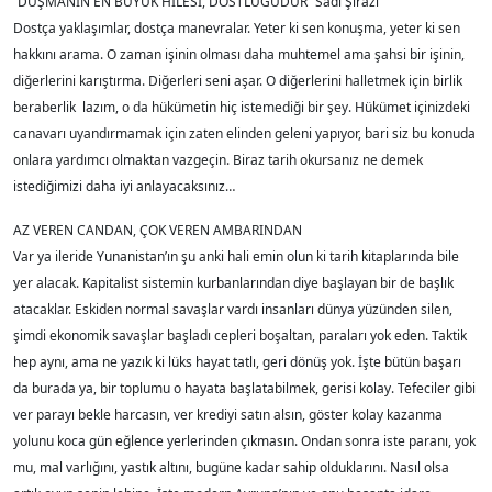
“DÜŞMANIN EN BÜYÜK HİLESİ, DOSTLUĞUDUR” Sadi Şirazi
Dostça yaklaşımlar, dostça manevralar. Yeter ki sen konuşma, yeter ki sen
hakkını arama. O zaman işinin olması daha muhtemel ama şahsi bir işinin,
diğerlerini karıştırma. Diğerleri seni aşar. O diğerlerini halletmek için birlik
beraberlik lazım, o da hükümetin hiç istemediği bir şey. Hükümet içinizdeki
canavarı uyandırmamak için zaten elinden geleni yapıyor, bari siz bu konuda
onlara yardımcı olmaktan vazgeçin. Biraz tarih okursanız ne demek
istediğimizi daha iyi anlayacaksınız…
AZ VEREN CANDAN, ÇOK VEREN AMBARINDAN
Var ya ileride Yunanistan’ın şu anki hali emin olun ki tarih kitaplarında bile
yer alacak. Kapitalist sistemin kurbanlarından diye başlayan bir de başlık
atacaklar. Eskiden normal savaşlar vardı insanları dünya yüzünden silen,
şimdi ekonomik savaşlar başladı cepleri boşaltan, paraları yok eden. Taktik
hep aynı, ama ne yazık ki lüks hayat tatlı, geri dönüş yok. İşte bütün başarı
da burada ya, bir toplumu o hayata başlatabilmek, gerisi kolay. Tefeciler gibi
ver parayı bekle harcasın, ver krediyi satın alsın, göster kolay kazanma
yolunu koca gün eğlence yerlerinden çıkmasın. Ondan sonra iste paranı, yok
mu, mal varlığını, yastık altını, bugüne kadar sahip olduklarını. Nasıl olsa