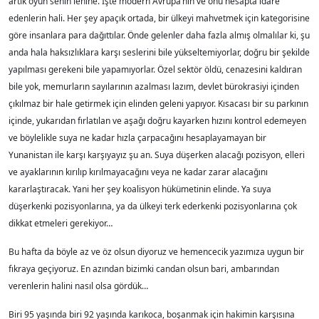
artık oyun senin lehine. İşte modern Avrupa’nın ve onu hesapta idare
edenlerin hali. Her şey apaçık ortada, bir ülkeyi mahvetmek için kategorisine
göre insanlara para dağıttılar. Önde gelenler daha fazla almış olmalılar ki, şu
anda hala haksızlıklara karşı seslerini bile yükseltemiyorlar, doğru bir şekilde
yapılması gerekeni bile yapamıyorlar. Özel sektör öldü, cenazesini kaldıran
bile yok, memurların sayılarının azalması lazım, devlet bürokrasiyi içinden
çıkılmaz bir hale getirmek için elinden geleni yapıyor. Kısacası bir su parkının
içinde, yukarıdan fırlatılan ve aşağı doğru kayarken hızını kontrol edemeyen
ve böylelikle suya ne kadar hızla çarpacağını hesaplayamayan bir
Yunanistan ile karşı karşıyayız şu an. Suya düşerken alacağı pozisyon, elleri
ve ayaklarının kırılıp kırılmayacağını veya ne kadar zarar alacağını
kararlaştıracak. Yani her şey koalisyon hükümetinin elinde. Ya suya
düşerkenki pozisyonlarına, ya da ülkeyi terk ederkenki pozisyonlarına çok
dikkat etmeleri gerekiyor…
Bu hafta da böyle az ve öz olsun diyoruz ve hemencecik yazımıza uygun bir
fıkraya geçiyoruz. En azından bizimki candan olsun bari, ambarından
verenlerin halini nasıl olsa gördük…
Biri 95 yaşında biri 92 yaşında karıkoca, boşanmak için hakimin karşısına