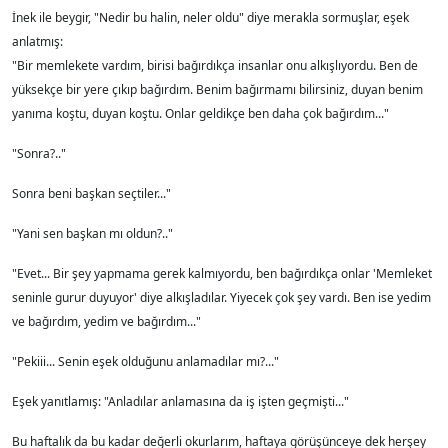
İnek ile beygir, "Nedir bu halin, neler oldu" diye merakla sormuşlar, eşek
anlatmış:
"Bir memlekete vardım, birisi bağırdıkça insanlar onu alkışlıyordu. Ben de
yüksekçe bir yere çıkıp bağırdım. Benim bağırmamı bilirsiniz, duyan benim
yanıma koştu, duyan koştu. Onlar geldikçe ben daha çok bağırdım..."
"Sonra?.."
Sonra beni başkan seçtiler..."
"Yani sen başkan mı oldun?.."
"Evet... Bir şey yapmama gerek kalmıyordu, ben bağırdıkça onlar 'Memleket
seninle gurur duyuyor' diye alkışladılar. Yiyecek çok şey vardı. Ben ise yedim
ve bağırdım, yedim ve bağırdım..."
"Pekiii... Senin eşek olduğunu anlamadılar mı?..."
Eşek yanıtlamış: "Anladılar anlamasına da iş işten geçmişti..."
Bu haftalık da bu kadar değerli okurlarım, haftaya görüşünceye dek herşey