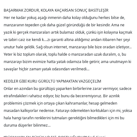
BAŞARMAK ZORDUR, KOLAYA KAÇARSAN SONUÇ BASİTLEŞİR
Her ne kadar yokuş aşağı inmenin daha kolay olduğunu herkes bilse de,
manzaranın tepeden çok daha güzel göründüğü de bir kesindir. Ama ne
yazık ki gerçek manzaraları artık bulamaz olduk, çünkü işin kolayına kaçmak
ve tabiri caiz ise kendi k….zı garanti altına aldığımız andan itibaren her şeyi
unutur hale geldik. Sağ olsun internet, manzarayı bile bize oradan izletiyor…
Yeter ki biz toplum olarak, toplu halde o manzaradan uzak duralım, o, bu
manzarayı bizim evimize hatta yatak odamıza bile getirir, ama unutmayın ki
savaşlar hiçbir zaman yatak odasından verilmedi…
KEDİLER GİBİ KURU GÜRÜLTÜ YAPMAKTAN VAZGEÇELİM
Onlar en azından bu gürültüyü yaparken birbirlerine zarar vermiyor, sadece
etrafındakileri rahatsız ediyor, biz bunu da beceremiyoruz. Bir azınlık
problemini çözmek için ortaya çıkan kahramanlar, hesap gelmeden
masadan kalkıyorlar nedense. Faturayı ödemekten korktukları için mi, yoksa
hala hangi tarafın renklerini tutmaları gerektiğini bilmedikleri için mi bu
duruma düşerler bilinmez…