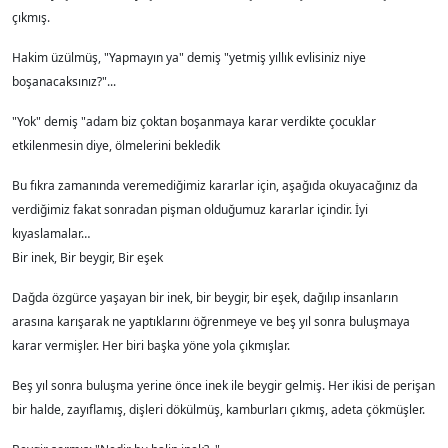
çıkmış.
Hakim üzülmüş, "Yapmayın ya" demiş "yetmiş yıllık evlisiniz niye
boşanacaksınız?"...
"Yok" demiş "adam biz çoktan boşanmaya karar verdikte çocuklar
etkilenmesin diye, ölmelerini bekledik
Bu fıkra zamanında veremediğimiz kararlar için, aşağıda okuyacağınız da
verdiğimiz fakat sonradan pişman olduğumuz kararlar içindir. İyi
kıyaslamalar…
Bir inek, Bir beygir, Bir eşek
Dağda özgürce yaşayan bir inek, bir beygir, bir eşek, dağılıp insanların
arasına karışarak ne yaptıklarını öğrenmeye ve beş yıl sonra buluşmaya
karar vermişler. Her biri başka yöne yola çıkmışlar.
Beş yıl sonra buluşma yerine önce inek ile beygir gelmiş. Her ikisi de perişan
bir halde, zayıflamış, dişleri dökülmüş, kamburları çıkmış, adeta çökmüşler.