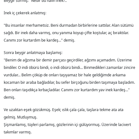
Beygir sormış: "Nedir bu halin inek?.."
İnek iç çekerek anlatmış:
"Bu insanlar merhametsiz. Beni durmadan birbirlerine sattılar. Alan sütümü
sağdı. Bir inek daha varmış, onu yanıma koyup çifte koştular, aç bıraktılar.
Canımı zor kurtardım be kardeş..." demiş.
Sonra beygir anlatmaya başlamış:
"Benim de ağzıma bir demir parçası geçirdiler, ağzımı açamadım. Üzerime
bindiler. O indi öbürü bindi, o indi öbürü bindi... Binmedikleri zamanlar zincire
vurdular... Belim çöküp de onları taşıyamaz bir hale geldiğimde arkama
kocaman bir araba bağladılar, bu sefer birçoğunu birden taşımaya başladım.
Ben onları taşıdıkça kırbaçladılar. Canımı zor kurtardım yav inek kardeş..."
demiş.
Ve uzaktan eşek gözükmüş. Eşek; ıslık çala çala, taşlara tekme ata ata
gelmiş. Mutluymuş.
Şişmanlamış, tüyleri parlamış, gözlerinin içi gülüyormuş. Üzerinde lacivert
takımlar varmış.