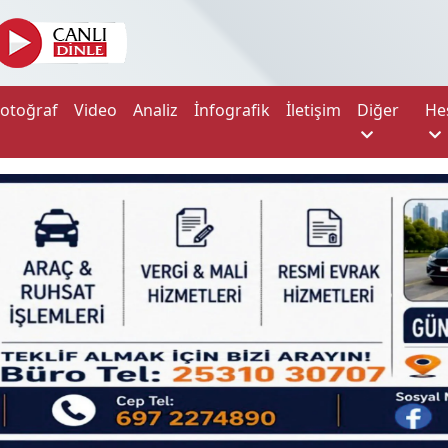
Fotoğraf
Video
Analiz
İnfografik
İletişim
Diğer
He