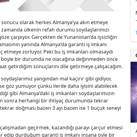
ir sonucu olarak herkes Almanya’ya akın etmeye
nı zamanda ülkenin refah durumu soydaşlarımızı
öze çarpıyor. Gerçekten de Yunanistan’da işsizliğin
amasının yanında Almanya’da garanti iş imkanı
 etmeye zorluyor. Peki bu iş imkanları olmasaydı
ncak böyle bir durumda ne olacağına değinmeden önce
at getirdiğim sonuçlarını dile getirmeye çalışacağım.
 soydaşlarımız yangından mal kaçırır gibi gidiyor,
ise göz yumuyor çünkü ilerde daha iyisini alabilecek
iği gibi Almanya’daki iş imkanları soydaşlarımızın
ndan sonra herhangi bir ihtiyaç durumunda tekrar
n tekrar doğması bazen 3 ayı bazen ise 1 buçuk seneyi
 da çalışmadan geçirmek, kazandığı parayı çarçur etmesi
ar edip durduğum garanti iş imkanı insana öyle bir