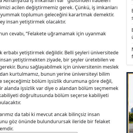
a Almanya’da iş imkanları var” gibisinden ifadeleri
imizi acilen değiştirmemiz gerek. Çünkü, iş imkanları
öz yummak toplumun geleceğini karartmak demektir.
 insan yetiştirmek olacaktır.
unun cevabı, “Felakete uğramamak için uyanmak
erbabı yetiştirmek değildir. Belli şeyleri üniversitede
insan yetiştirmekten ziyade, bir şeyler üretebilen ve
gerekir. Bunu sağlayabilmek için üniversitenin meslek
an kurtulmamız, bunun yerine üniversiteyi bilim
e seçeceğimiz bölüm işsizlik durumuna göre değil,
 bir alanda işsizlik var diye o alandan bölüm seçmemek
kabiliyeti doğrultusunda bölüm seçerse kabiliyeti
ulacaktır.
larımız da tabi ki mevcut ancak bilinçsiz insan
uğunu göz önünde bulundurursak ileride bir felaket
emdir.