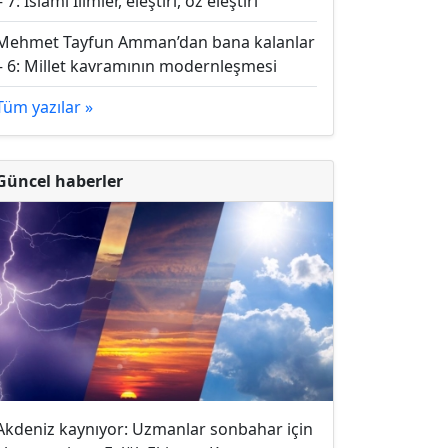
– 7: İslami İlimler, eleştiri, öz eleştiri
Mehmet Tayfun Amman’dan bana kalanlar
– 6: Millet kavramının modernleşmesi
Tüm yazılar »
Güncel haberler
Akdeniz kaynıyor: Uzmanlar sonbahar için