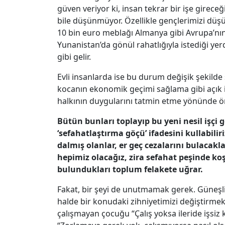
güven veriyor ki, insan tekrar bir işe girece
bile düşünmüyor. Özellikle gençlerimizi dü
10 bin euro meblağı Almanya gibi Avrupa’nı
Yunanistan’da gönül rahatlığıyla istediği y
gibi gelir.
Evli insanlarda ise bu durum değişik şekilde
kocanın ekonomik geçimi sağlama gibi açık i
halkının duygularını tatmin etme yönünde ört
Bütün bunları toplayıp bu yeni nesil işçi
‘sefahatlaştırma göçü’ ifadesini kullabiliri
dalmış olanlar, er geç cezalarını bulacakl
hepimiz olacağız, zira sefahat peşinde k
bulundukları toplum felakete uğrar.
Fakat, bir şeyi de unutmamak gerek. Güneşl
halde bir konudaki zihniyetimizi değiştirmek
çalışmayan çocuğu “Çalış yoksa ileride işsiz 