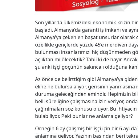
Son yıllarda ülkemizdeki ekonomik krizin b
başladı. Almanya’da garanti iş imkanı ve ay
Almanya’ya çeken en başat unsurlar olarak g
özellikle gençlerde yüzde 45’e merdiven day
bulunması insanlarımızı hiç düşünmeden göç
açlıktan mı ölecektik? Tabii ki de hayır. A
şu anki işçi göçünün sakıncalı olduğuna kana
Az önce de belirttiğim gibi Almanya’ya giden
eline ne bulursa alıyor, gerisinin yanmasına 
duruma geleceğinden emindir. Hepimizin bild
belli süreliğine çalışmasına izin veriyor, o
çağırılmaları söz konusu oluyor. Bu ihtiyacı
bulabiliyor. Peki bunlar ne anlama geliyor?
Örneğin 6 ay çalışmış bir işçi için bir 6 ayı
anlamına geliyor. Yazının başından beri tekr