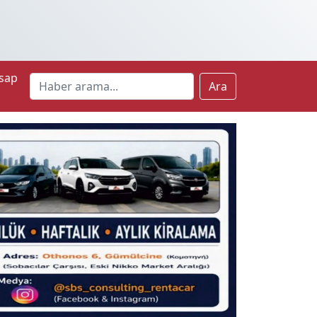
sap
Ara