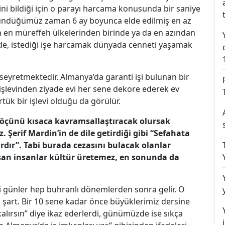
ğini bildiği için o parayı harcama konusunda bir saniye
şündüğümüz zaman 6 ay boyunca elde edilmiş en az
n en müreffeh ülkelerinden birinde ya da en azından
erde, istediği işe harcamak dünyada cenneti yaşamak
 seyretmektedir. Almanya’da garanti işi bulunan bir
şlevinden ziyade evi her sene dekore ederek ev
ük bir işlevi olduğu da görülür.
 göçünü kısaca kavramsallaştıracak olursak
z. Şerif Mardin’in de dile getirdiği gibi “Sefahata
ardır”. Tabi burada cezasını bulacak olanlar
oşan insanlar kültür üretemez, en sonunda da
i günler hep buhranlı dönemlerden sonra gelir. O
 şart. Bir 10 sene kadar önce büyüklerimiz dersine
kalırsın” diye ikaz ederlerdi, günümüzde ise sıkça