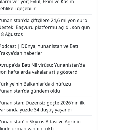
alarm veriyor; Eylül, Ekim ve Kasım
tehlikeli geçebilir
Yunanistan'da çiftçilere 24,6 milyon euro
destek: Başvuru platformu açıldı, son gün
18 Ağustos
Podcast | Dünya, Yunanistan ve Batı
Trakya'dan haberler
Avrupa'da Batı Nil virüsü: Yunanistan’da
son haftalarda vakalar artış gösterdi
Türkiye’nin Balkanlar’daki nüfuzu
Yunanistan’da gündem oldu
Yunanistan: Düzensiz göçte 2026’nın ilk
yarısında yüzde 34 düşüş yaşandı
Yunanistan'ın Skyros Adası ve Agrinio
ilinde orman yangını çıktı