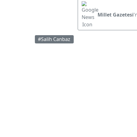
Millet Gazetesi
'
#Salih Canbaz