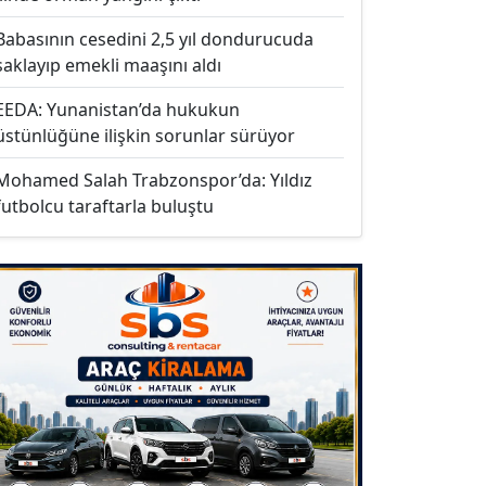
Babasının cesedini 2,5 yıl dondurucuda
saklayıp emekli maaşını aldı
EEDA: Yunanistan’da hukukun
üstünlüğüne ilişkin sorunlar sürüyor
Mohamed Salah Trabzonspor’da: Yıldız
futbolcu taraftarla buluştu