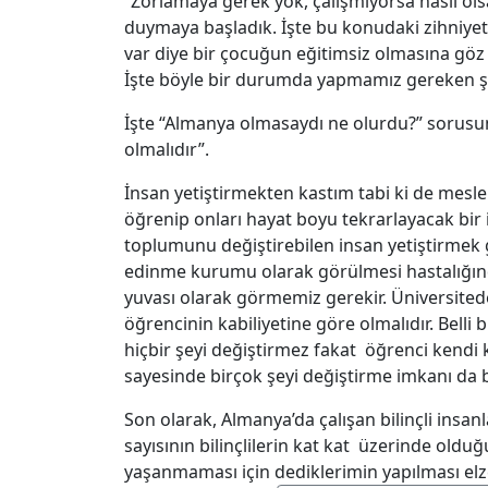
“Zorlamaya gerek yok, çalışmıyorsa nasıl ols
duymaya başladık. İşte bu konudaki zihniyet
var diye bir çocuğun eğitimsiz olmasına g
İşte böyle bir durumda yapmamız gereken şey
İşte “Almanya olmasaydı ne olurdu?” sorus
olmalıdır”.
İnsan yetiştirmekten kastım tabi ki de meslek 
öğrenip onları hayat boyu tekrarlayacak bir 
toplumunu değiştirebilen insan yetiştirmek 
edinme kurumu olarak görülmesi hastalığınd
yuvası olarak görmemiz gerekir. Üniversited
öğrencinin kabiliyetine göre olmalıdır. Belli
hiçbir şeyi değiştirmez fakat öğrenci kendi 
sayesinde birçok şeyi değiştirme imkanı da b
Son olarak, Almanya’da çalışan bilinçli insan
sayısının bilinçlilerin kat kat üzerinde old
yaşanmaması için dediklerimin yapılması elz