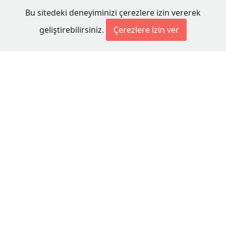
Bu sitedeki deneyiminizi çerezlere izin vererek
geliştirebilirsiniz.
Çerezlere izin ver
© 2026 Millet Media
KÜNYE
MİLLET MEDİA Kollektif Şirketi
Genel Yayın Yönetmeni:
Cengiz ÖMER
Yayın Koordinatörü:
Bilal BUDUR
Adres:
Miaouli 7-9, Xanthi 67100, GREECE