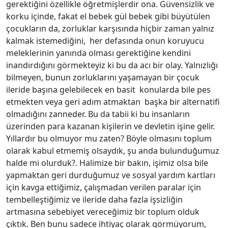
gerektiğini özellikle öğretmişlerdir ona. Güvensizlik ve
korku içinde, fakat el bebek gül bebek gibi büyütülen
çocukların da, zorluklar karşısında hiçbir zaman yalnız
kalmak istemediğini, her defasında onun koruyucu
meleklerinin yanında olması gerektiğine kendini
inandırdığını görmekteyiz ki bu da acı bir olay. Yalnızlığı
bilmeyen, bunun zorluklarını yaşamayan bir çocuk
ileride başına gelebilecek en basit konularda bile pes
etmekten veya geri adım atmaktan başka bir alternatifi
olmadığını zanneder. Bu da tabii ki bu insanların
üzerinden para kazanan kişilerin ve devletin işine gelir.
Yıllardır bu olmuyor mu zaten? Böyle olmasını toplum
olarak kabul etmemiş olsaydık, şu anda bulunduğumuz
halde mi olurduk?. Halimize bir bakın, işimiz olsa bile
yapmaktan geri durduğumuz ve sosyal yardım kartları
için kavga ettiğimiz, çalışmadan verilen paralar için
tembelleştiğimiz ve ileride daha fazla işsizliğin
artmasına sebebiyet vereceğimiz bir toplum olduk
çıktık. Ben bunu sadece ihtiyaç olarak görmüyorum,