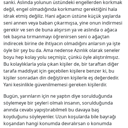
sanki. Aslında yolunun üstündeki engellerden korkmak
değil, engel olmadığında korkmamız gerektiğini hala
idrak etmiş değiliz. Hani ağacın üstüne küçük yaşlarda
seni annen veya baban çıkarmışsa, yine onun indirmesi
gerekir ve sen de buna alışırsın ya ve aslında o ağaca
tek başına tırmanmayı öğrenirsen seni o ağaçtan
indirecek birine de ihtiyacın olmadığını anlarsın ya işte
öyle bir şey bu da. Ama nedense Azınlık olarak seneler
boyu hep kolay yolu seçmişiz, çünkü öyle alıştırılmışız.
Bu kolaylıklarla yola çıkan kişiler de, bir taraftan diğer
tarafa maddiyat için geçebilen kişilere benzer ki, bu
kişiler sonradan din değiştiren kişilerle eş değerdedir.
Yani kesinlikle güvenilmemesi gereken kişilerdir.
Bugün, yarınların için ne yaptın diye sorulduğunda
söylemeye bir şeyleri olmalı insanın, sorulduğunda
anında cevabı yapıştırabilmeli bu davaya baş
koyduğunu söyleyenler. Uzun koşularda bile bayrağı
koşandan hangi konumda devralırsan o konumda