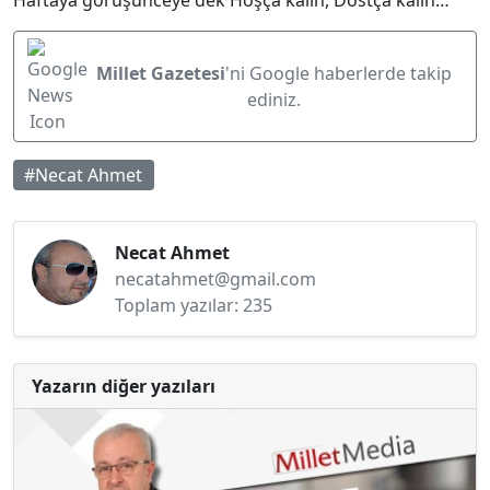
Haftaya görüşünceye dek Hoşça kalın, Dostça kalın…
Millet Gazetesi
'ni Google haberlerde takip
ediniz.
#Necat Ahmet
Necat Ahmet
necatahmet@gmail.com
Toplam yazılar: 235
Yazarın diğer yazıları