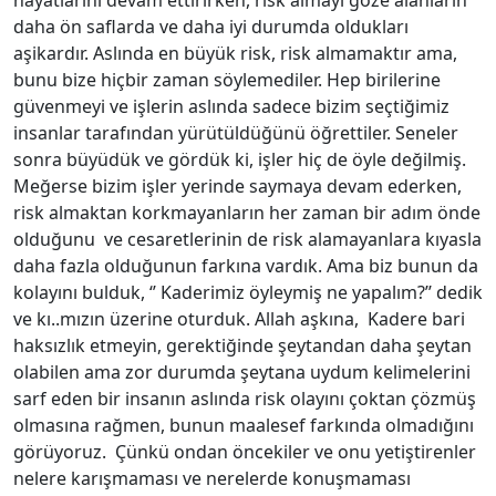
hayatlarını devam ettirirken, risk almayı göze alanların
daha ön saflarda ve daha iyi durumda oldukları
aşikardır. Aslında en büyük risk, risk almamaktır ama,
bunu bize hiçbir zaman söylemediler. Hep birilerine
güvenmeyi ve işlerin aslında sadece bizim seçtiğimiz
insanlar tarafından yürütüldüğünü öğrettiler. Seneler
sonra büyüdük ve gördük ki, işler hiç de öyle değilmiş.
Meğerse bizim işler yerinde saymaya devam ederken,
risk almaktan korkmayanların her zaman bir adım önde
olduğunu ve cesaretlerinin de risk alamayanlara kıyasla
daha fazla olduğunun farkına vardık. Ama biz bunun da
kolayını bulduk, ‘’ Kaderimiz öyleymiş ne yapalım?’’ dedik
ve kı..mızın üzerine oturduk. Allah aşkına, Kadere bari
haksızlık etmeyin, gerektiğinde şeytandan daha şeytan
olabilen ama zor durumda şeytana uydum kelimelerini
sarf eden bir insanın aslında risk olayını çoktan çözmüş
olmasına rağmen, bunun maalesef farkında olmadığını
görüyoruz. Çünkü ondan öncekiler ve onu yetiştirenler
nelere karışmaması ve nerelerde konuşmaması