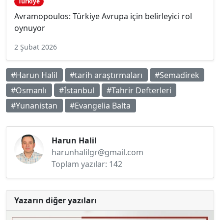
Türkiye
Avramopoulos: Türkiye Avrupa için belirleyici rol
oynuyor
2 Şubat 2026
#Harun Halil
#tarih araştırmaları
#Semadirek
#Osmanlı
#İstanbul
#Tahrir Defterleri
#Yunanistan
#Evangelia Balta
Harun Halil
harunhalilgr@gmail.com
Toplam yazılar: 142
Yazarın diğer yazıları