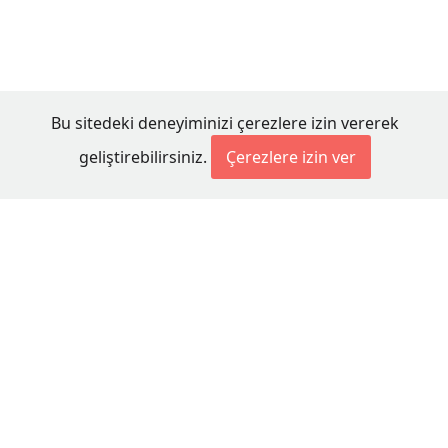
Bu sitedeki deneyiminizi çerezlere izin vererek
geliştirebilirsiniz.
Çerezlere izin ver
© 2026 Millet Media
KÜNYE
MİLLET MEDİA Kollektif Şirketi