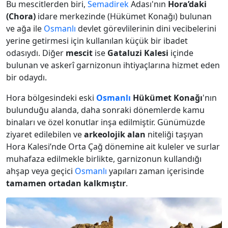
Bu mescitlerden biri,
Semadirek
Adası'nın
Hora’daki
(Chora)
idare merkezinde (Hükümet Konağı) bulunan
ve ağa ile
Osmanlı
devlet görevlilerinin dini vecibelerini
yerine getirmesi için kullanılan küçük bir ibadet
odasıydı. Diğer
mescit
ise
Gataluzi Kalesi
içinde
bulunan ve askerî garnizonun ihtiyaçlarına hizmet eden
bir odaydı.
Hora bölgesindeki eski
Osmanlı
Hükümet Konağı
'nın
bulunduğu alanda, daha sonraki dönemlerde kamu
binaları ve özel konutlar inşa edilmiştir. Günümüzde
ziyaret edilebilen ve
arkeolojik alan
niteliği taşıyan
Hora Kalesi’nde Orta Çağ dönemine ait kuleler ve surlar
muhafaza edilmekle birlikte, garnizonun kullandığı
ahşap veya geçici
Osmanlı
yapıları zaman içerisinde
tamamen ortadan kalkmıştır
.