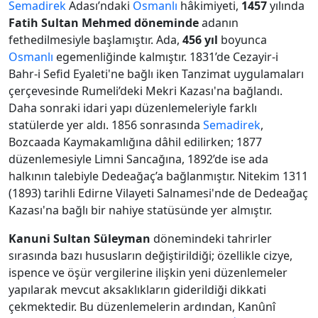
Semadirek
Adası’ndaki
Osmanlı
hâkimiyeti,
1457
yılında
Fatih Sultan Mehmed döneminde
adanın
fethedilmesiyle başlamıştır. Ada,
456 yıl
boyunca
Osmanlı
egemenliğinde kalmıştır. 1831’de Cezayir-i
Bahr-i Sefid Eyaleti'ne bağlı iken Tanzimat uygulamaları
çerçevesinde Rumeli’deki Mekri Kazası'na bağlandı.
Daha sonraki idari yapı düzenlemeleriyle farklı
statülerde yer aldı. 1856 sonrasında
Semadirek
,
Bozcaada Kaymakamlığına dâhil edilirken; 1877
düzenlemesiyle Limni Sancağına, 1892’de ise ada
halkının talebiyle Dedeağaç’a bağlanmıştır. Nitekim 1311
(1893) tarihli Edirne Vilayeti Salnamesi'nde de Dedeağaç
Kazası'na bağlı bir nahiye statüsünde yer almıştır.
Kanuni Sultan Süleyman
dönemindeki tahrirler
sırasında bazı hususların değiştirildiği; özellikle cizye,
ispence ve öşür vergilerine ilişkin yeni düzenlemeler
yapılarak mevcut aksaklıkların giderildiği dikkati
çekmektedir. Bu düzenlemelerin ardından, Kanûnî