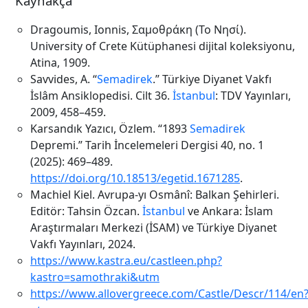
Kaynakça
Dragoumis, Ionnis, Σαμοθράκη (Το Νησί).
University of Crete Kütüphanesi dijital koleksiyonu,
Atina, 1909.
Savvides, A. “
Semadirek
.” Türkiye Diyanet Vakfı
İslâm Ansiklopedisi. Cilt 36.
İstanbul
: TDV Yayınları,
2009, 458–459.
Karsandık Yazıcı, Özlem. “1893
Semadirek
Depremi.” Tarih İncelemeleri Dergisi 40, no. 1
(2025): 469–489.
https://doi.org/10.18513/egetid.1671285
.
Machiel Kiel. Avrupa-yı Osmânî: Balkan Şehirleri.
Editör: Tahsin Özcan.
İstanbul
ve Ankara: İslam
Araştırmaları Merkezi (İSAM) ve Türkiye Diyanet
Vakfı Yayınları, 2024.
https://www.kastra.eu/castleen.php?
kastro=samothraki&utm
https://www.allovergreece.com/Castle/Descr/114/en