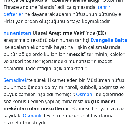
Trakya ve Ege Adaları üzerine kaleme aldığı "Ottoman
Thrace and the Islands" adlı çalışmasında,
tahrir
defterleri
ne dayanarak adanın nüfusunun bütünüyle
Hristiyanlardan oluştuğunu ortaya koymaktadır.
Yunanistan
Ulusal Araştırma Vakfı
’nda (EİE)
araştırma direktörü olan Yunan tarihçi
Evangelia Balta
ise adaların ekonomik hayatına ilişkin çalışmalarında,
bu tür bölgelerde kullanılan “
mescit
” teriminin, kaleler
ve askerî tesisler içerisindeki muhafızların ibadet
odalarını ifade ettiğini açıklamaktadır.
Semadirek
’te sürekli ikamet eden bir Müslüman nüfus
bulunmadığından dolayı minareli, kubbeli, bağımsız ve
büyük camiler inşa edilmemiştir.
Osmanlı
belgelerinde
söz konusu edilen yapılar, minaresiz
küçük ibadet
mekânları olan
mescitlerdir
. Bu mescitler yalnızca az
sayıdaki
Osmanlı
devlet memurunun ihtiyaçlarına
hizmet etmekteydi.