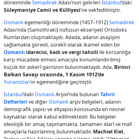
döneminde
Semadirek
Adası’nun gelirleri
İstanbul
’daki
Süleymaniye Camii ve Külliyesi
’ne vakfedilmiştir.
Osmanlı
egemenliği döneminde (1457–1912)
Semadirek
Adası’nda (Samothraki) nüfusun ekseriyeti Ortodoks
Rumlardan oluşmaktaydı. Adada, adanın asayişini
sağlamakla görevli, sürekli olarak ikamet eden bir
Osmanlı
idarecisi, kadı ve vergi tahsili
ile korsanlığa
karşı mücadele etmesi amacıyla konumlandırılmış
küçük bir askerî garnizon bulunmaktaydı. Ada,
Birinci
Balkan Savaşı
sırasında, 1 Kasım 1912’de
Yunanistan
’ın egemenliğine geçmiştir.
İstanbul
’daki
Osmanlı
Arşivi’nde bulunan
Tahrir
Defterleri
ve diğer
Osmanlı
arşiv belgeleri, adanın
demografik yapısı ve altyapısı konusunda en nesnel
kaynaklar olarak kabul edilmektedir. Bu belgeler
ideolojik bir amaç taşımamakta, tamamen idarî ve malî
amaçlarla hazırlanmış bulunmaktadır.
Machiel Kiel
,