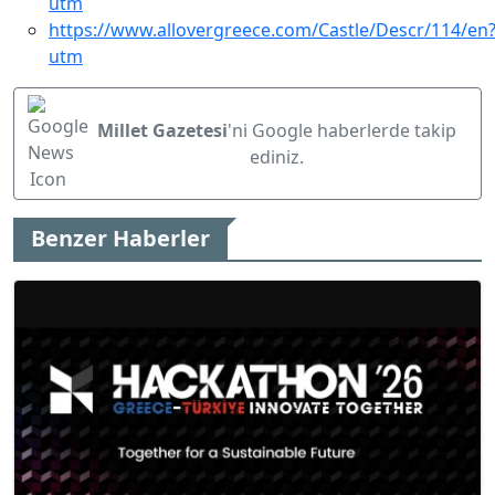
utm
https://www.allovergreece.com/Castle/Descr/114/en
utm
Millet Gazetesi
'ni Google haberlerde takip
ediniz.
Benzer Haberler