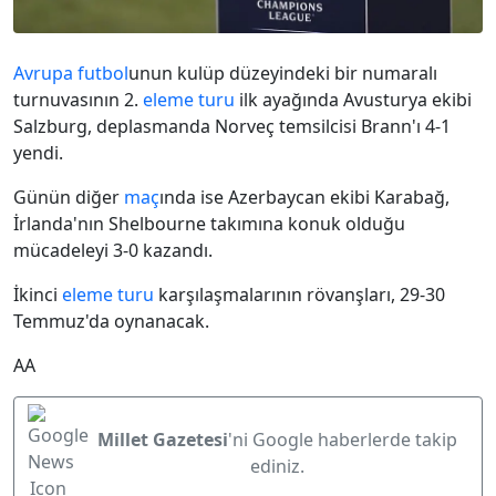
Avrupa
futbol
unun kulüp düzeyindeki bir numaralı
turnuvasının 2.
eleme turu
ilk ayağında Avusturya ekibi
Salzburg, deplasmanda Norveç temsilcisi Brann'ı 4-1
yendi.
Günün diğer
maç
ında ise Azerbaycan ekibi Karabağ,
İrlanda'nın Shelbourne takımına konuk olduğu
mücadeleyi 3-0 kazandı.
İkinci
eleme turu
karşılaşmalarının rövanşları, 29-30
Temmuz'da oynanacak.
AA
Millet Gazetesi
'ni Google haberlerde takip
ediniz.