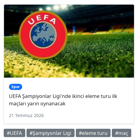
Spor
UEFA Şampiyonlar Ligi'nde ikinci eleme turu ilk
maçları yarın oynanacak
21 Temmuz 2026
#UEFA
#Şampiyonlar Ligi
#eleme turu
#maç