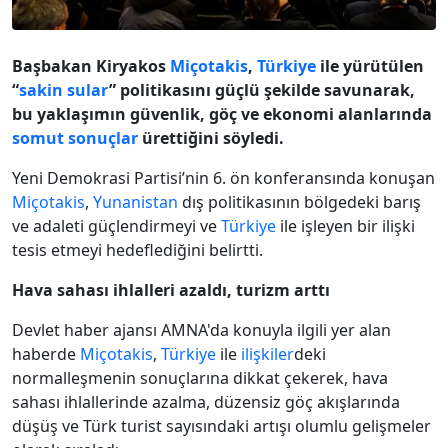
Başbakan Kiryakos
Miçotakis
,
Türkiye
ile yürütülen
“
sakin sular
” politikasını güçlü şekilde savunarak,
bu yaklaşımın güvenlik, göç ve ekonomi alanlarında
somut sonuçlar
ürettiğini söyledi.
Yeni Demokrasi Partisi’nin 6. ön konferansında konuşan
Miçotakis
,
Yunanistan
dış politikasının bölgedeki barış
ve adaleti güçlendirmeyi ve
Türkiye
ile işleyen bir ilişki
tesis etmeyi hedeflediğini belirtti.
Hava sahası ihlalleri azaldı, turizm arttı
Devlet haber ajansı AMNA'da konuyla ilgili yer alan
haberde
Miçotakis
,
Türkiye
ile
ilişkiler
deki
normalleşmenin sonuçlarına dikkat çekerek, hava
sahası ihlallerinde azalma, düzensiz göç akışlarında
düşüş ve Türk turist sayısındaki artışı olumlu gelişmeler