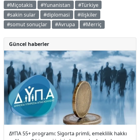
#Miçotakis
#Yunanistan
#Türkiye
#sakin sular
#diplomasi
#ilişkiler
#somut sonuçlar
#Avrupa
#Merriç
Güncel haberler
ΔΥΠΑ 55+ programı: Sigorta primli, emeklilik hakkı