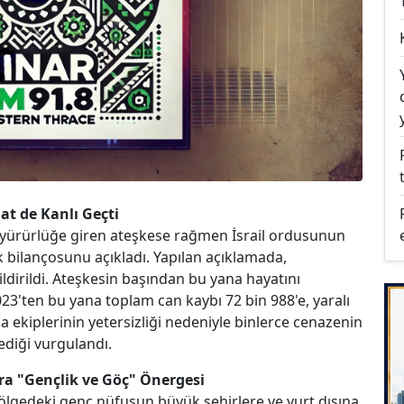
aat de Kanlı Geçti
te yürürlüğe giren ateşkese rağmen İsrail ordusunun
k bilançosunu açıkladı. Yapılan açıklamada,
bildirildi. Ateşkesin başından bu yana hayatını
023'ten bu yana toplam can kaybı 72 bin 988'e, yaralı
ma ekiplerinin yetersizliği nedeniyle binlerce cenazenin
ediği vurgulandı.
ra "Gençlik ve Göç" Önergesi
ölgedeki genç nüfusun büyük şehirlere ve yurt dışına