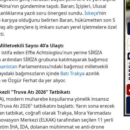
tina'nın gündemine taşıdı. Baran; İçişleri, Ulusal
anlıklarına yazılı soru önergesi sundu.
İskeçe
’nin
rşı karşıya olduğunu belirten Baran, hükümetten son 5
 yaş altı gençlere iş imkanı sunan yerel işletmelere özel
ti.
letvekili Sayısı 40'a Ulaştı
istifa eden Effie Achtsioglou'nun yerine SİRİZA
n ardından SİRİZA grubuna katılmayarak bağımsız
nanistan
Parlamentosu’ndaki bağımsız milletvekili
sayıdaki bağımsızların içinde
Batı Trakya
azınlık
 ve Özgür Ferhat da yer alıyor.
ezli "Truva Atı 2026" Tatbikatı
), modern muharebe koşullarına yönelik insansız
ruva Atı 2026" tatbikatını başlattı. Yarın sona erecek
n tatbikat, coğrafi olarak Trakya, Mora Yarımadası
novasyon Merkezi (ELKAK) tarafından seçilen 11 yerli
i üretim İHA, İDA, dolanan mühimmat ve anti-drone