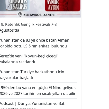
19. Ketenlik Gençlik Festivali 7-8
Ağustos'da
Yunanistan'da 83 yıl önce batan Alman
torpido botu LS 6'nın enkazı bulundu
Serez’de yeni "koyun-keçi çiçeği"
vakalarına rastlandı
Yunanistan-Türkiye hackathonu için
başvurular başladı
1950'den bu yana en güçlü El Nino geliyor:
2026 ve 2027 tarihin en sıcak yılları olabilir
Podcast | Dünya, Yunanistan ve Batı