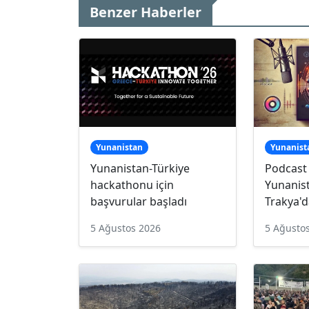
Benzer Haberler
Yunanistan
Yunanist
Yunanistan-Türkiye
Podcast
hackathonu için
Yunanist
başvurular başladı
Trakya'd
5 Ağustos 2026
5 Ağusto