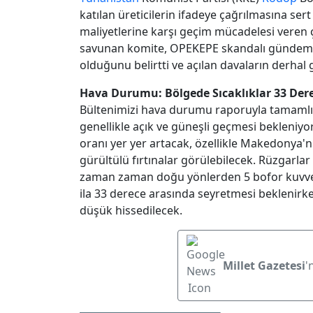
katılan üreticilerin ifadeye çağrılmasına ser
maliyetlerine karşı geçim mücadelesi veren çi
savunan komite, OPEKEPE skandalı gündemde
olduğunu belirtti ve açılan davaların derhal g
Hava Durumu: Bölgede Sıcaklıklar 33 Der
Bültenimizi hava durumu raporuyla tamamlı
genellikle açık ve güneşli geçmesi bekleniyo
oranı yer yer artacak, özellikle Makedonya'
gürültülü fırtınalar görülebilecek. Rüzgarla
zaman zaman doğu yönlerden 5 bofor kuvveti
ila 33 derece arasında seyretmesi beklenirke
düşük hissedilecek.
Millet Gazetesi
'