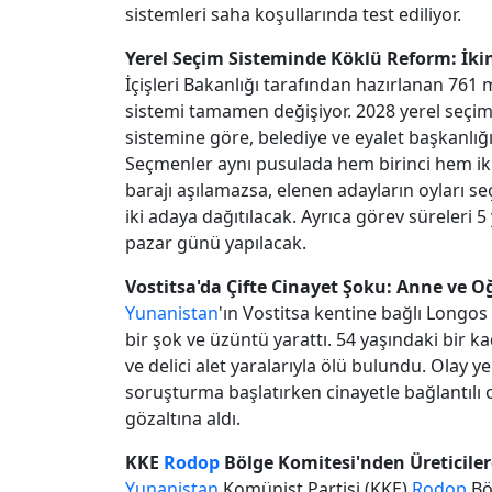
sistemleri saha koşullarında test ediliyor.
Yerel Seçim Sisteminde Köklü Reform: İkin
İçişleri Bakanlığı tarafından hazırlanan 761
sistemi tamamen değişiyor. 2028 yerel seçim
sistemine göre, belediye ve eyalet başkanlığ
Seçmenler aynı pusulada hem birinci hem ikinc
barajı aşılamazsa, elenen adayların oyları s
iki adaya dağıtılacak. Ayrıca görev süreleri 5
pazar günü yapılacak.
Vostitsa'da Çifte Cinayet Şoku: Anne ve 
Yunanistan
'ın Vostitsa kentine bağlı Longo
bir şok ve üzüntü yarattı. 54 yaşındaki bir ka
ve delici alet yaralarıyla ölü bulundu. Olay ye
soruşturma başlatırken cinayetle bağlantılı o
gözaltına aldı.
KKE
Rodop
Bölge Komitesi'nden Üreticiler
Yunanistan
Komünist Partisi (KKE)
Rodop
Bö