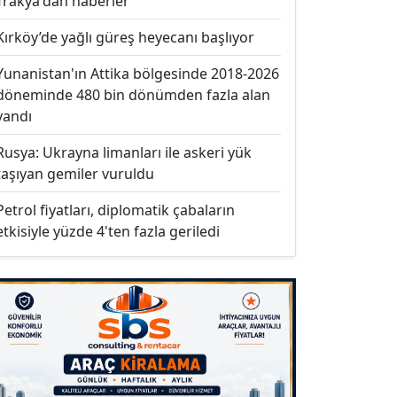
Trakya'dan haberler
Kırköy’de yağlı güreş heyecanı başlıyor
Yunanistan'ın Attika bölgesinde 2018-2026
döneminde 480 bin dönümden fazla alan
yandı
Rusya: Ukrayna limanları ile askeri yük
taşıyan gemiler vuruldu
Petrol fiyatları, diplomatik çabaların
etkisiyle yüzde 4'ten fazla geriledi