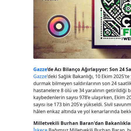
Gazze
’de Acı Bilanço Ağırlaşıyor: Son 24 S
Gazze
'deki Sağlık Bakanlığı, 10 Ekim 2025'
durmak bilmeyen saldırılarının son 24 saatli
hastanelere 8 ölü ve 34 yaralının getirildiği 
kaybedenlerin sayısı 978’e ulaşırken, Ekim 2
sayısı ise 173 bin 205'e yükseldi. Sivil savun
hâlen enkaz altında ve yol kenarlarında bekl
Milletvekili Burhan Baran'dan Bakanlıkla
İskeçe
Bağımsız Milletvekili Burhan Baran, b