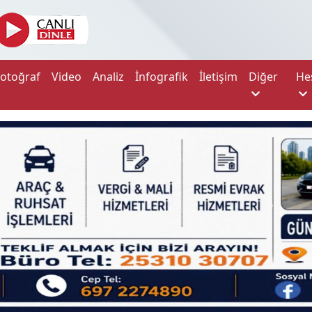
Fotoğraf
Video
Analiz
İnfografik
İletişim
Diğer
He