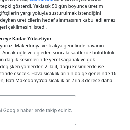
t tepki gösterdi. Yaklaşık 50 gün boyunca üretim
ftçilerin yargı yoluyla susturulmak istendiğini
yken üreticilerin hedef alınmasının kabul edilemez
eri çekilmesini istedi.
eceye Kadar Yükseliyor
yoruz. Makedonya ve Trakya genelinde havanın
r. Ancak öğle ve öğleden sonraki saatlerde bulutluluk
nın dağlık kesimlerinde yerel sağanak ve gök
r değişken yönlerden 2 ila 4, doğu kesimlerde ise
nde esecek. Hava sıcaklıklarının bölge genelinde 16
n, Batı Makedonya’da sıcaklıklar 2 ila 3 derece daha
ni Google haberlerde takip ediniz.