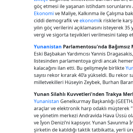
göç etmesi ile yaşanan istihdam sorunlarını A
Ekonomi
ve Maliye, Kalkınma ile Çalışma bak
ciddi demografik ve
ekonomi
k risklerle ka
yılın göç verilerini açıklamasını isteyerek 35
vergi ve sigorta teşvikleri verilmesini talep et
Yunanistan
Parlamentosu'nda Bağımsız Mil
Eski Başbakan Yardımcısı Yannis Dragasakis, 
listesinden parlamentoya girdi ancak heme
kalacağını ilan etti. Bu gelişmeyle birlikte
Yu
sayısı rekor kırarak 40’a yükseldi. Bu rekor 
milletvekilleri Hüseyin Zeybek, Burhan Baran
Yunan Silahlı Kuvvetleri'nden Trakya Merk
Yunanistan
Genelkurmay Başkanlığı (GEETHA
araçlar ve elektronik harp odaklı müşterek "T
ve yönetim merkezi Andravida Hava Üssü ola
ve İyon Denizi’ni kapsıyor. Yunan Savunma İ
şirketin de katıldığı taktik tatbikatta, yerl