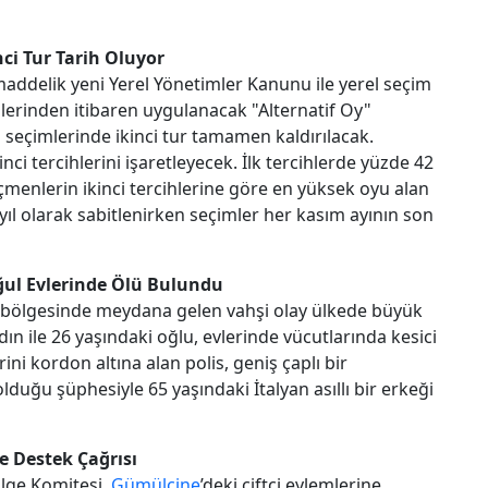
ci Tur Tarih Oluyor
 maddelik yeni Yerel Yönetimler Kanunu ile yerel seçim
lerinden itibaren uygulanacak "Alternatif Oy"
ı seçimlerinde ikinci tur tamamen kaldırılacak.
i tercihlerini işaretleyecek. İlk tercihlerde yüzde 42
eçmenlerin ikinci tercihlerine göre en yüksek oyu alan
 yıl olarak sabitlenirken seçimler her kasım ayının son
Oğul Evlerinde Ölü Bulundu
s bölgesinde meydana gelen vahşi olay ülkede büyük
dın ile 26 yaşındaki oğlu, evlerinde vücutlarında kesici
rini kordon altına alan polis, geniş çaplı bir
lduğu şüphesiyle 65 yaşındaki İtalyan asıllı bir erkeği
e Destek Çağrısı
lge Komitesi,
Gümülcine
’deki çiftçi eylemlerine