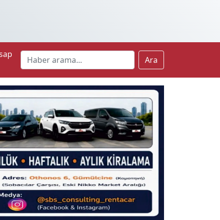
sap
Ara