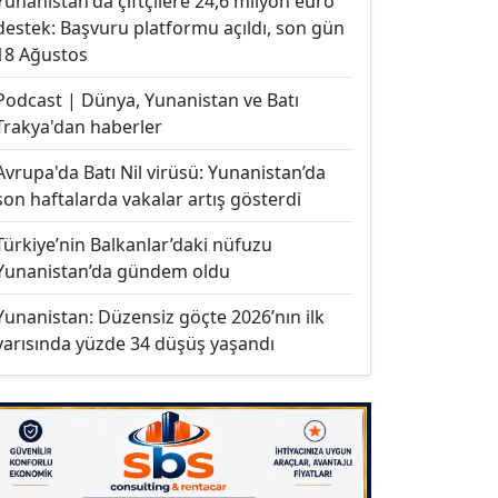
Yunanistan'da çiftçilere 24,6 milyon euro
destek: Başvuru platformu açıldı, son gün
18 Ağustos
Podcast | Dünya, Yunanistan ve Batı
Trakya'dan haberler
Avrupa'da Batı Nil virüsü: Yunanistan’da
son haftalarda vakalar artış gösterdi
Türkiye’nin Balkanlar’daki nüfuzu
Yunanistan’da gündem oldu
Yunanistan: Düzensiz göçte 2026’nın ilk
yarısında yüzde 34 düşüş yaşandı