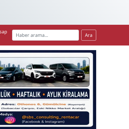
sap
Ara