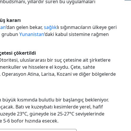
mbudsmanı, yıllardır süren bu uygulamaları
üş kararı
tan
’dan gelen bekar,
sağlık
lı sığınmacıların ülkeye geri
u grubun
Yunanistan
’daki kabul sistemine rağmen
çetesi çökertildi
ritesi, uluslararası bir suç çetesine ait şirketlere
enkuller ve hisselere el koydu. Çete, sahte
i. Operasyon Atina, Larisa, Kozani ve diğer bölgelerde
büyük kısmında bulutlu bir başlangıç bekleniyor.
acak. Batı ve kuzeybatı kesimlerde yerel, hafif
 kuzeyde 23°C, güneyde ise 25-27°C seviyelerinde
 5-6 bofor hızında esecek.