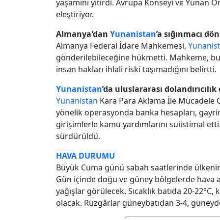
yaşamını yitirdi. Avrupa Konseyi ve Yunan O
eleştiriyor.
Almanya'dan
Yunanistan
’a sığınmacı dön
Almanya Federal İdare Mahkemesi,
Yunanis
gönderilebileceğine hükmetti. Mahkeme, b
insan hakları ihlali riski taşımadığını belirtti.
Yunanistan
’da uluslararası dolandırıcılık 
Yunanistan
Kara Para Aklama İle Mücadele Oto
yönelik operasyonda banka hesapları, gayrim
girişimlerle kamu yardımlarını suiistimal ett
sürdürüldü.
HAVA DURUMU
Büyük Cuma günü sabah saatlerinde ülkenin 
Gün içinde doğu ve güney bölgelerde hava aç
yağışlar görülecek. Sıcaklık batıda 20-22°C,
olacak. Rüzgârlar güneybatıdan 3-4, güneyde