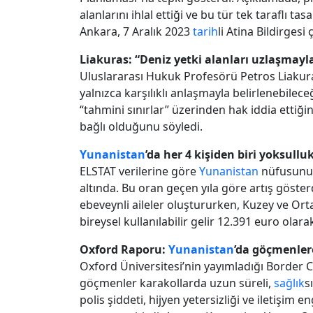
alanlarını ihlal ettiği ve bu tür tek taraflı ta
Ankara, 7 Aralık 2023
tarih
li Atina Bildirgesi
Liakuras: “Deniz yetki alanları uzlaşmayla
Uluslararası Hukuk Profesörü Petros Liakuras
yalnızca karşılıklı anlaşmayla belirlenebilece
“tahmini sınırlar” üzerinden hak iddia ettiğin
bağlı olduğunu söyledi.
Yunanistan
’da her 4 kişiden biri yoksulluk
ELSTAT verilerine göre
Yunanistan
nüfusunun 
altında. Bu oran geçen yıla göre artış göster
ebeveynli aileler oluştururken, Kuzey ve Or
bireysel kullanılabilir gelir 12.391 euro olara
Oxford Raporu:
Yunanistan
’da göçmenle
Oxford Üniversitesi’nin yayımladığı Border
göçmenler karakollarda uzun süreli,
sağlık
s
polis şiddeti, hijyen yetersizliği ve iletişim 