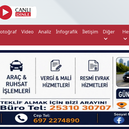
Fotoğraf
Video
Analiz
İnfografik
İletişim
Diğer
He