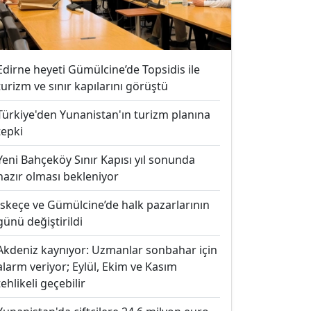
Edirne heyeti Gümülcine’de Topsidis ile
turizm ve sınır kapılarını görüştü
Türkiye'den Yunanistan'ın turizm planına
tepki
Yeni Bahçeköy Sınır Kapısı yıl sonunda
hazır olması bekleniyor
İskeçe ve Gümülcine’de halk pazarlarının
günü değiştirildi
Akdeniz kaynıyor: Uzmanlar sonbahar için
alarm veriyor; Eylül, Ekim ve Kasım
tehlikeli geçebilir