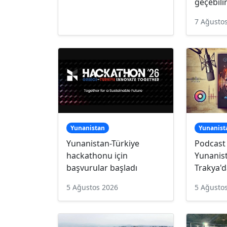
geçebili
7 Ağusto
Yunanistan
Yunanist
Yunanistan-Türkiye
Podcast
hackathonu için
Yunanist
başvurular başladı
Trakya'd
5 Ağustos 2026
5 Ağusto