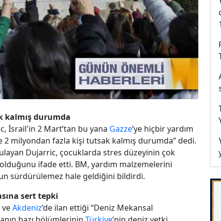
sak kalmış durumda
, İsrail'in 2 Mart’tan bu yana
Gazze
’ye hiçbir yardım
e 2 milyondan fazla kişi tutsak kalmış durumda” dedi.
ayan Dujarric, çocuklarda stres düzeyinin çok
 olduğunu ifade etti. BM, yardım malzemelerini
n sürdürülemez hale geldiğini bildirdi.
sına sert tepki
ve
Akdeniz
’de ilan ettiği “Deniz Mekansal
lanın bazı bölümlerinin
Türkiye
’nin deniz yetki