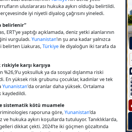
sarrufların uluslararası hukuka aykırı olduğu belirtildi.
 çerçevesinde iyi niyetli diyalog çağrısını yineledi.
 belirlenir”
, ERT’ye yaptığı açıklamada, deniz yetki alanlarının
ğini vurguladı.
Yunanistan
’ın şu ana kadar yalnızca
i belirten Liakuras,
Türkiye
ile diyaloğun iki tarafa da
 riskiyle karşı karşıya
%26,9’u yoksulluk ya da sosyal dışlanma riski
di. En yüksek risk grubunu çocuklar, kadınlar ve tek
ta
Yunanistan
'da oranlar daha yüksek. Ortalama
k kaydedildi.
re sistematik kötü muamele
 Criminologies raporuna göre,
Yunanistan
’da
ız ve hukuka aykırı koşullarda tutuluyor. Tanıklıklarda,
engelleri dikkat çekti. 2024’te iki göçmen gözaltında