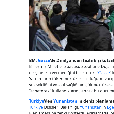
BM:
Gazze
'de 2 milyondan fazla kişi tut
Birleşmiş Milletler Sözcüsü Stephane Dujarric
girişine izin vermediğini belirterek, “
Gazze
’d
Yardımların tükenmek üzere olduğunu vurgul
yükseldiğini ve akıl sağlığının çökmek üzere
“esneterek” kullandıklarını, ancak bu durumu
Türkiye
'den
Yunanistan
'ın deniz planlama
Türkiye
Dışişleri Bakanlığı,
Yunanistan
’ın
Ege
Planlaması”na tepki gösterdi. Açıklamada, p