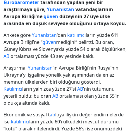
Eurobarometer
tarafından yapılan yeni bir
araştırmaya göre,
Yunanistan
vatandaşlarının
Avrupa Birliği’ne
güven
düzeyinin 27 üye ülke
arasında en düşük seviyede olduğunu ortaya koydu.
Ankete göre
Yunanistan
'dan
katılımcı
ların yüzde 61’i
Avrupa Birliği’ne “
güven
mediğini” belirtti. Bu oran,
Güney Kıbrıs ve Slovenya’da yüzde 54 olarak ölçülürken,
AB
ortalaması yüzde 43 seviyesinde kaldı.
Araştırma,
Yunanistan
’ın Avrupa Birliği’nin Rusya’nın
Ukrayna’yı işgaline yönelik yaklaşımından da en az
memnun ülkelerden biri olduğunu gösterdi.
Katılımcı
ların yalnızca yüzde 27’si
AB
’nin tutumunu
yeterli buldu; bu oran
AB
ortalaması olan yüzde 55’in
oldukça altında kaldı.
Ekonomik ve sosyal t
ab
loya ilişkin değerlendirmelerde
ise
katılımcı
ların yüzde 60’ı ülkedeki mevcut durumu
“kötü” olarak nitelendirdi. Yüzde 56’sı ise önümüzdeki