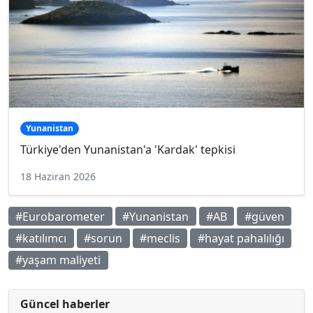
Yunanistan
Türkiye'den Yunanistan'a 'Kardak' tepkisi
18 Haziran 2026
#Eurobarometer
#Yunanistan
#AB
#güven
#katılımcı
#sorun
#meclis
#hayat pahalılığı
#yaşam maliyeti
Güncel haberler