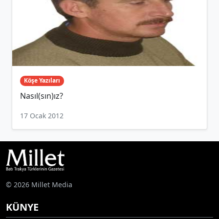
Köşe Yazıları
Nasıl(sın)ız?
17 Ocak 2012
© 2026 Millet Media
KÜNYE