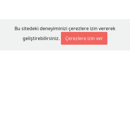
Bu sitedeki deneyiminizi çerezlere izin vererek
geliştirebilirsiniz.
Çerezlere izin ver
© 2026 Millet Media
KÜNYE
MİLLET MEDİA Kollektif Şirketi