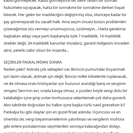
kabul görmeyecek. Kabul görmeyince de, devir teslim bir sonraki
hükümete sıçrayacak, hatta bir sonrakine bir sonrakine derken hayat
bitecek. Her gelen bir maddeciğini değiştirmiş olsa, ölünceye kadar bir
şey göremeyecek bu zavallı halk. Ama seçim öncesi bütün problemleri
çözeceğimize söz vermeyi unutmuyoruz, üzülmeyin... Hatta gerekirse
başbakan adayı veya parti başkanıyla öyle 7 maddelik, 14 maddelik
istekler değil, 34 maddelik kanunlar imzalarız, garanti belgesini önceden
alırız, yeterki sabır olsun bir insanda...
SEÇİMLER PASKALYA’DAN SONRA
Neden peki? Aslında çok sebepleri var. Birincisi yumurtalar boyanmak
için lazım olacak, atılmak için değil. İkincisi millet kiliselerde toplanacak,
ne de olmasa orası hristiyanlar için huzurun arandığı barış ve sevginin
simgesi Tanrı’nın evi, orada kavga olmaz, o yüzden böyle sevgi dolu bir
kalabalığın içine girip onları korkusuzca selamlamak çok daha güvenli.
Aksi takdirde doğrudan bu halkın içine başka türlü nasıl gireceksin ki?
Paskalya bu gibi olaylar için en güzel fırsat aslında. Üçüncüsü ve en
önemlisi de, vergi beyannamelerinin yatırılması ve vergilerin muhtıra
gibi evlere postalanması seçimlerden sonraya kalacağından dolayı,