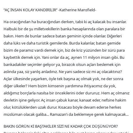
“AÇ İNSAN KOLAY KANDIRILIR’’ -Katherine Mansfield-
Ha oracığından ha buracığından derken, tabii ki aç kalacak bu insanlar.
Halbuki bir de şu milletvekillerin banka hesaplarında olan paralara bir
bakın. Hem de bunlar sadece batan geminin içinde olanlar. Diğerleri
daha lüks ve daha turistik gemilerde. Burda kalanlar, batan gemide
bizim de paramız vardı demek için, biz de kriz yüzünden bir sürü para
kaybettik demek için. Yani onlar da aç, aynen 11 milyon insan gibi. Bu
bankadakiler seçimler geliyor ya, birazcık olsun açları beslemek için
aslında yaa, siz yanlış anladınız. Ne yani sadece siz mi aç olacaktınız?
Açlar ülkesinde yaşarken, öyle tek başına aç olmak yok, ne der sonra
diğer ülkeler? Hem bizim kimsenin yardımına ihtiyacımız da yok,
aldığımız borçlarla nasılsa bir öncekilerini öder dururuz. Hem aç olmanız
devletin işine geliyor. Aç insan çabuk kanar, kanaat eder, nefsine hakim
olur, kötülüklerden uzak durur. Kısacası böyle devam ederse herkes
müslüman olacak galiba... Ramazan’ı da beklemeye gerek kalmayacak...
BAKIN GÖRÜN Kİ BAŞTAKİLER SİZİ NE KADAR ÇOK DÜŞÜNÜYOR?