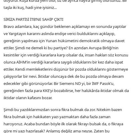
doyurur. Kuşa kurda yem olur, siz de ayrıca hayıra girmiş olursunuz. Bir
taşla iki kuş, hadi yine iyisiniz...
SİRİZA PARTİSİ İTB’NE SAHİP ÇIKTI
Bravo adamlara, kaç gündür beklenen açıklamayı en sonunda yaptılar
ve Yargıtayın kararını aslında endişe verici bulduklarını açıklayıp,
gereğinin yapılması için Yunan hükümetini demokratik olmaya davet
ettiler. Şimdi ne demeli ki bu partiye? En azından Avrupa Birliği’nin
kesintiler için verdiği kararlara karşı olsalar da, insan hakları söz konusu
olunca AİHM’in verdiği kararlara saygılı olduklarını bir kez daha ispat
ettiler. Kendi memleketlerini düşünür bir pozda olduklarını göstermeye
çalışıyorlar bir nevi. İktidar oluncaya dek de bu pozda olmaya devam
edecekler gibi görünüyorlar. Bir Siemens ND yi, bir İMF Pasok’u,
gereğinden fazla para KKE’yi bozabilirse, her halükârda iktidar olmak da
iktidar olanın kafasını bozar.
Şimdi bu yazdıklarımızdan sonra fıkra bulmak da zor. Nitekim bazen
fıkra bulmak için hakikaten yazı yazmaktan daha fazla zaman
harcıyoruz. Acaba bundan böyle ilk olarak fıkrayı bulsak da, o fıkraya
göre mi yazı hazırlasak? Anlamış değiliz ama neyse. Zaten bu