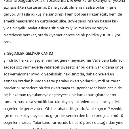
Perama bölgesindeki altın ocaklarına bile evet kararı çıkarıyorlar, yeterki
sizi işsizlikten kurtarsınlar. Daha çabuk ölmeniz nasılsa onların işine
geliyor. Bir taşla iki kuş, ne sandınız? Hem bol para kazanacak, hem de
emekli maaşlarından kurtulacak ülke. Böyle şans insanın başına kırk
yılda bir gelir. Devlet aslında sizin bizim iyiliğimiz için uğraşıyor...
Neredeyse bereket, orada kıyamet dercesine bir politika yürütülüyor
sanki...
E, SEÇİMLER GELİYOR CANIM
Şimdi bu halka bir şeyler vermek gerekmeyecek mi? Valla para kalmadı,
sadece söz vermeklerle yetinecek siyasetçiler bu defa. Sanki daha önce
söz vermiyorlar mıydı diyeceksiniz, haklısınız da, daha önceleri en
azından oradan buradan zarar paraları çıkartıyorlardı. Şimdi bu zarar
paralarını ise sadece bizden çıkartmaya çalışıyorlar. Meclisten geçip de
hiç bir zaman uygulamaya geçmeyecek bir kaç kanun çıkardılar mı
tamam, nasıl olsa şimdilik kurtulduk ya, yeni önlemler alınıncaya dek
seçimler de geçer zaten. Oh be rahatladık şimdi. Azınlık için mi? Azınlık
için de en kolayı neyse onu geçirirler, senelerden beri konuşulan müftü
seçimleri mesela. Tabii kanunun içinde bir sürü pürüz olacağından yine