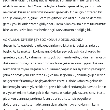
seçimlere kadar bir barış havası esecek Yunanistan’ın her tarafında.
Allah bozmasın. Hadi Yunan adaylar kiliseleri gezecekler, ya bizimkileri
ne olacak, bizim adaylarımız nereleri gezecek? Onlar için biz zaten hiç
endişelenmiyoruz, çünkü camiye gitmek için özel günleri beklemeye
gerek yok ki, onlar zaten gidiyorlar... Hem Allah aşkına bizim ürünümüz
bize lazım. Bizim kapımız herkse açık Mevlana’nın dediği gibi...
AÇ KALMAK DİYE BİR ŞEY SÖZ KONUSU DEĞİL ASLINDA
Geçen hafta gazetelere göz gezdirirken dikkatimizi çekti aslında bu
başlık. Aç kalmaktan korkmayın, öyle bir şey yok aslında diyordu bir
gazeteci yazar. Aç kalma şansınız yok bu memlekette, gidin herhangi bir
dükkanın önüne, (tabii canınız o anda ne çekerse, ona uygun dükkan
bulmanız şartıyla), yaşasın bu hükümet, yaşasın bu siyaset diye bağırın,
(isim de söyleyebilirsiniz tabii ki) ve bakın görün ki, anında çıkıp ellerine
ne geçerse fırlatmaya başlayacaklardır size. E sizde kafanıza gelmesini
beklemeyin canım yiyeceklerin, çevik bir kaleci endamıyla havada kapın
o yiyecekleri, ne kadar çok bıkkın varsa o kadar çok kazançlısınız. Hatta
giderken yanınıza yardımcı falan da alın, o tutar siz poşetlere
doldurursunuz, tutamadıklarınız da mahalle hayvancıklarının karnını